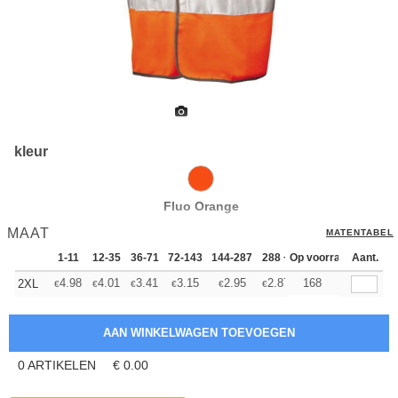
kleur
Fluo Orange
MAAT
MATENTABEL
1-11
12-35
36-71
72-143
144-287
288 +
Op voorraad
Meer
Aant.
+
4.98
4.01
3.41
3.15
2.95
2.87
168
2XL
€
€
€
€
€
€
0
ARTIKELEN
€
0.00