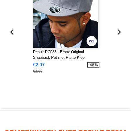
W1
Result RC083 - Bronx Original
Snapback Pet met Platte Klep
€2.07
-46%
€3.80