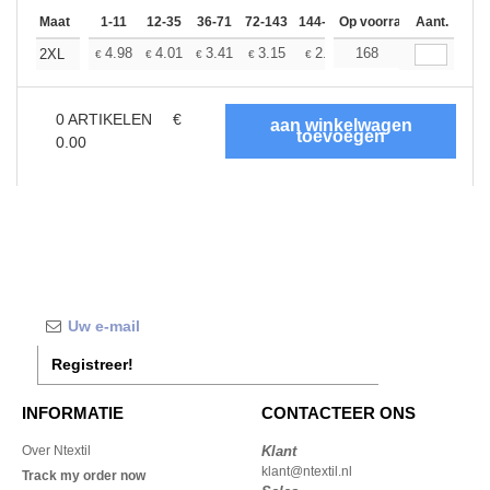
Maat
1-11
12-35
36-71
72-143
144-287
Op voorraad
288 +
Meer
Aant.
+
4.98
4.01
3.41
3.15
2.95
168
2.87
2XL
€
€
€
€
€
€
0
ARTIKELEN
€
0.00
Registreer!
INFORMATIE
CONTACTEER ONS
Over Ntextil
Klant
klant@ntextil.nl
Track my order now