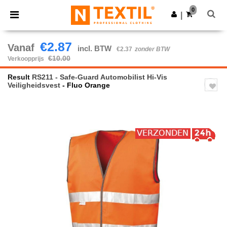
×
Ntextil-app
0
Download app
|
Betere prijzen in de app!
€2.87
Vanaf
incl. BTW
€2.37
zonder BTW
€10.00
Verkoopprijs
Result
RS211 - Safe-Guard Automobilist Hi-Vis
Veiligheidsvest
- Fluo Orange
Previous
Next