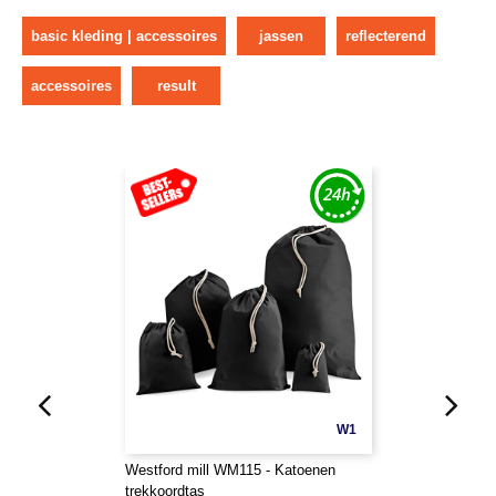
basic kleding | accessoires
jassen
reflecterend
accessoires
result
W1
Westford mill WM115 - Katoenen
trekkoordtas