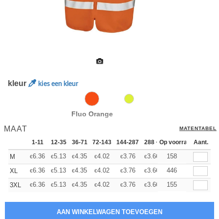
kleur
kies een kleur
Fluo Orange
MAAT
MATENTABEL
1-11
12-35
36-71
72-143
144-287
288 +
Op voorraad
Meer
Aant.
+
6.36
5.13
4.35
4.02
3.76
3.66
158
M
€
€
€
€
€
€
+
6.36
5.13
4.35
4.02
3.76
3.66
446
XL
€
€
€
€
€
€
+
6.36
5.13
4.35
4.02
3.76
3.66
155
3XL
€
€
€
€
€
€