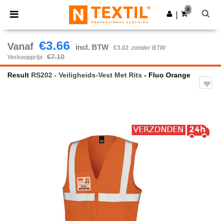
×
Ntextil-app
0
Download app
|
Betere prijzen in de app!
€3.66
Vanaf
incl. BTW
€3.02
zonder BTW
€7.10
Verkoopprijs
Result
RS202 - Veiligheids-Vest Met Rits
- Fluo Orange
Previous
Next