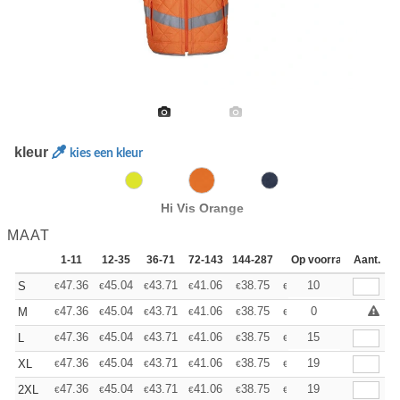
kleur
kies een kleur
Hi Vis Orange
MAAT
1-11
12-35
36-71
72-143
144-287
288 +
Op voorraad
Meer
Aant.
+
47.36
45.04
43.71
41.06
38.75
36.76
10
S
€
€
€
€
€
€
+
47.36
45.04
43.71
41.06
38.75
36.76
0
M
€
€
€
€
€
€
+
47.36
45.04
43.71
41.06
38.75
36.76
15
L
€
€
€
€
€
€
+
47.36
45.04
43.71
41.06
38.75
36.76
19
XL
€
€
€
€
€
€
+
47.36
45.04
43.71
41.06
38.75
36.76
19
2XL
€
€
€
€
€
€