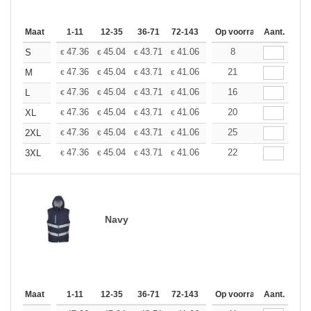
Maat
1-11
12-35
36-71
72-143
144-287
Op voorraad
288 +
Aant.
Meer
+
47.36
45.04
43.71
41.06
38.75
8
36.76
S
€
€
€
€
€
€
+
47.36
45.04
43.71
41.06
38.75
21
36.76
M
€
€
€
€
€
€
+
47.36
45.04
43.71
41.06
38.75
16
36.76
L
€
€
€
€
€
€
+
47.36
45.04
43.71
41.06
38.75
20
36.76
XL
€
€
€
€
€
€
+
47.36
45.04
43.71
41.06
38.75
25
36.76
2XL
€
€
€
€
€
€
+
47.36
45.04
43.71
41.06
38.75
22
36.76
3XL
€
€
€
€
€
€
Navy
Maat
1-11
12-35
36-71
72-143
144-287
Op voorraad
288 +
Aant.
Meer