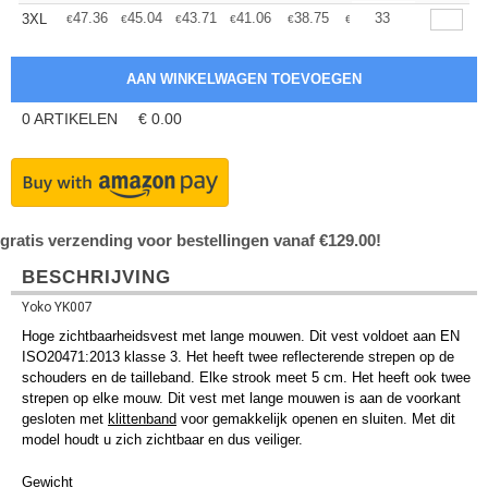
+
47.36
45.04
43.71
41.06
38.75
36.76
33
3XL
€
€
€
€
€
€
0
ARTIKELEN
€
0.00
gratis verzending voor bestellingen vanaf €129.00!
BESCHRIJVING
Yoko YK007
Hoge zichtbaarheidsvest met lange mouwen. Dit vest voldoet aan EN
ISO20471:2013 klasse 3. Het heeft twee reflecterende strepen op de
schouders en de tailleband. Elke strook meet 5 cm. Het heeft ook twee
strepen op elke mouw. Dit vest met lange mouwen is aan de voorkant
gesloten met
klittenband
voor gemakkelijk openen en sluiten. Met dit
model houdt u zich zichtbaar en dus veiliger.
Gewicht