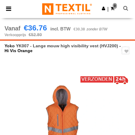
×
Ntextil-app
0
Download app
|
Betere prijzen in de app!
€36.76
Vanaf
incl. BTW
€30.38
zonder BTW
€52.80
Verkoopprijs
Yoko
YK007 - Lange mouw high visibility vest (HVJ200)
-
Hi Vis Orange
Previous
Next