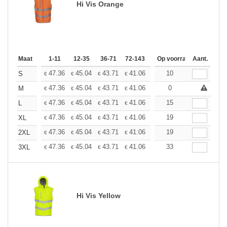
Hi Vis Orange
Maat
1-11
12-35
36-71
72-143
144-287
Op voorraad
288 +
Aant.
Meer
+
47.36
45.04
43.71
41.06
38.75
10
36.76
S
€
€
€
€
€
€
+
47.36
45.04
43.71
41.06
38.75
0
36.76
M
€
€
€
€
€
€
+
47.36
45.04
43.71
41.06
38.75
15
36.76
L
€
€
€
€
€
€
+
47.36
45.04
43.71
41.06
38.75
19
36.76
XL
€
€
€
€
€
€
+
47.36
45.04
43.71
41.06
38.75
19
36.76
2XL
€
€
€
€
€
€
+
47.36
45.04
43.71
41.06
38.75
33
36.76
3XL
€
€
€
€
€
€
Hi Vis Yellow