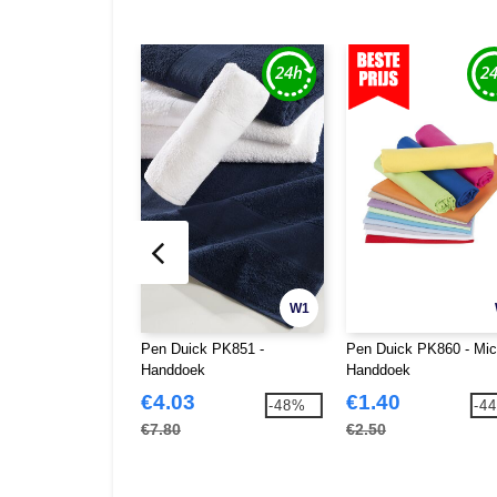
W1
Pen Duick PK851 -
Pen Duick PK860 - Mic
Handdoek
Handdoek
€4.03
€1.40
-48%
-4
€7.80
€2.50