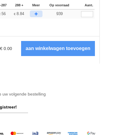
-287
288 +
Meer
Op voorraad
Aant.
+
9.56
8.84
939
€
€
0.00
op uw volgende bestelling
gistreer!