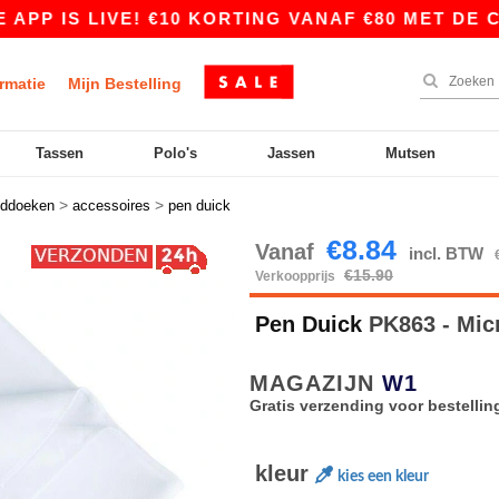
IS LIVE! €10 KORTING VANAF €80 MET DE CODE 
rmatie
Mijn Bestelling
Tassen
Polo's
Jassen
Mutsen
>
>
ddoeken
accessoires
pen duick
€8.84
Vanaf
incl. BTW
€15.90
Verkoopprijs
Pen Duick
PK863 - Mic
MAGAZIJN
W1
Gratis verzending voor bestellin
kleur
kies een kleur