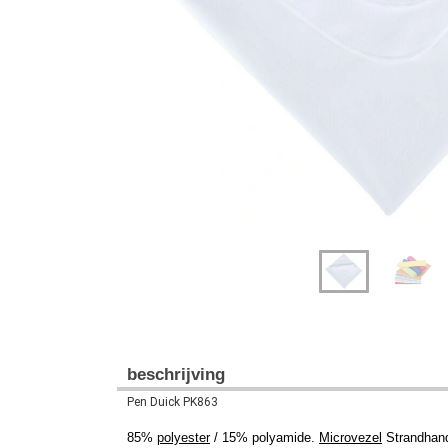
Previous
Next
beschrijving
Pen Duick PK863
85%
polyester
/ 15% polyamide.
Microvezel
Strandhan