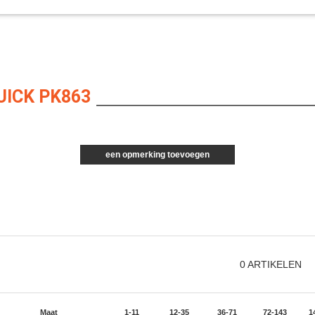
ICK PK863
een opmerking toevoegen
0
ARTIKELEN
Maat
1-11
12-35
36-71
72-143
1