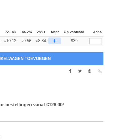
72-143
144-287
288 +
Meer
Op voorraad
Aant.
+
1
10.12
9.56
8.84
939
€
€
€
or bestellingen vanaf €129.00!
.