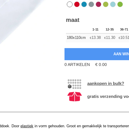
maat
1-11
12-35
36-71
180x110cm
13.38
11.30
10.5
€
€
€
0
ARTIKELEN
€
0.00
aankopen in bulk?
gratis verzending vo
ddoek. Door
elastiek
in vorm gehouden. Groot en gemakkelijk te transporteren