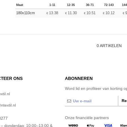
Maat
1-11
12-35
36-71
72-143
144
180x110cm
13.38
11.30
10.51
10.12
€
€
€
€
€
0
ARTIKELEN
TEER ONS
ABONNEREN
Word lid en profiteer van korting 
til.nl
Re
textil.nl
Onze financiële partners
3277
– donderdag: 10:00–13:00 &