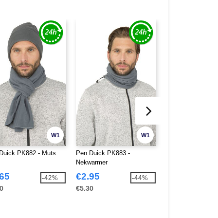
W1
W1
Duick PK882 - Muts
Pen Duick PK883 -
Pen Duick PK044 
Nekwarmer
Malo Documenten
.65
€2.95
€8.66
-42%
-44%
0
€5.30
€16.68