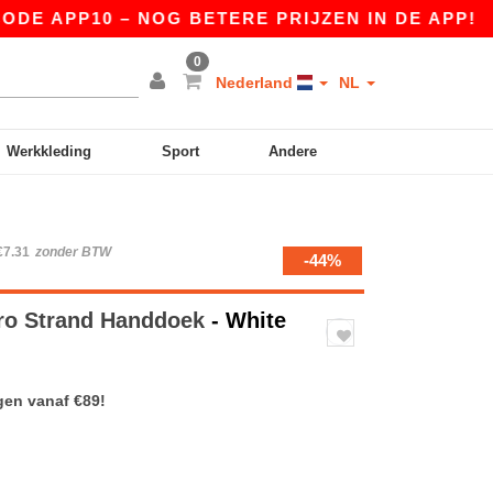
APP10 – NOG BETERE PRIJZEN IN DE APP!
|
ONZ
0
Nederland
NL
Werkkleding
Sport
Andere
€7.31
zonder BTW
-44%
ro Strand Handdoek
- White
gen vanaf €89!