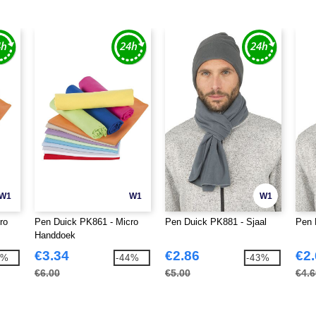
W1
W1
W1
ro
Pen Duick PK861 - Micro
Pen Duick PK881 - Sjaal
Pen 
Handdoek
€3.34
€2.86
€2
4%
-44%
-43%
€6.00
€5.00
€4.6