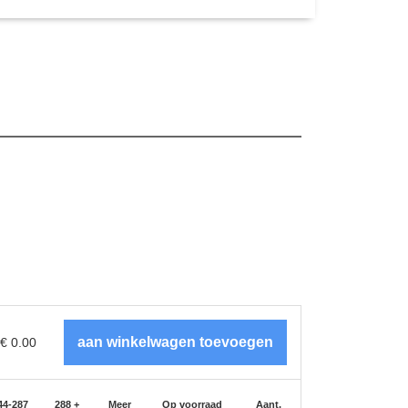
€
0.00
44-287
288 +
Meer
Op voorraad
Aant.