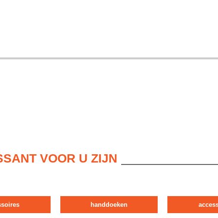
SSANT VOOR U ZIJN
ssoires
handdoeken
access