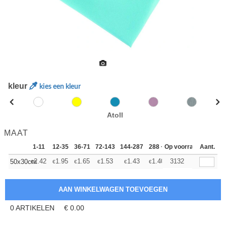
kleur
kies een kleur
Atoll
MAAT
1-11
12-35
36-71
72-143
144-287
288 +
Op voorraad
Meer
Aant.
+
2.42
1.95
1.65
1.53
1.43
1.40
3132
50x30cm
€
€
€
€
€
€
0
ARTIKELEN
€
0.00