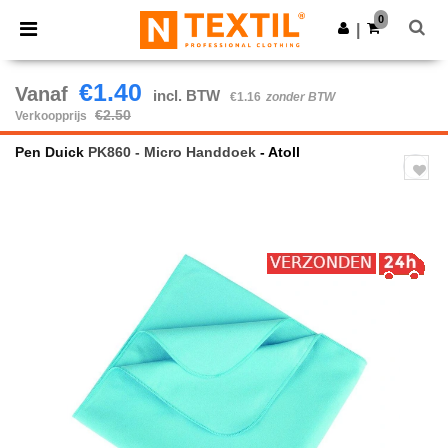
×
Ntextil-app
0
Download app
|
Betere prijzen in de app!
€1.40
Vanaf
incl. BTW
€1.16
zonder BTW
€2.50
Verkoopprijs
Pen Duick
PK860 - Micro Handdoek
- Atoll
Previous
Next