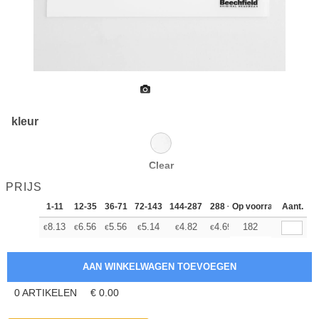
kleur
Clear
PRIJS
1-11
12-35
36-71
72-143
144-287
288 +
Op voorraad
Meer
Aant.
+
8.13
6.56
5.56
5.14
4.82
4.69
182
€
€
€
€
€
€
0
ARTIKELEN
€
0.00