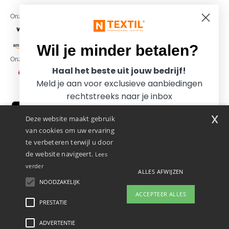
Onze financiële partners
Wil je minder betalen?
Onze transporteurs
Haal het beste uit jouw bedrijf!
Meld je aan voor exclusieve aanbiedingen
rechtstreeks naar je inbox
x
Deze website maakt gebruik
van cookies om uw ervaring
te verbeteren terwijl u door
de website navigeert.
Lees
verder
Promotional Products Almere (P.P.A.) B.V.
ALLES AFWIJZEN
Zekeringstraat 46, 1014BT Amsterdam - VAT NL 005596191B03 - KvK
NOODZAKELIJK
Ja, ik wil minder betalen!
39066321
ACCEPTEER ALLES
Dit is GEEN retouradres. Voor retourzending, zie hier
PRESTATIE
👋
Hallo
Als u vragen of opmerkingen heeft,
ADVERTENTIE
Wettelijke bepalingen
-
Privacybeleid
-
Algemene Toegangs - En
Nee bedankt, ik wil meer betalen.
kunt u op elk gewenst moment