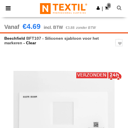
×
Ntextil-app
0
Download app
|
Betere prijzen in de app!
€4.69
Vanaf
incl. BTW
€3.88
zonder BTW
Beechfield
BFT107 - Siliconen sjabloon voor het
markeren
- Clear
Previous
Next