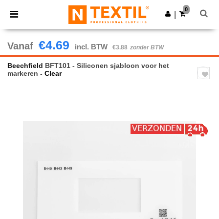
×
Ntextil-app
0
Download app
|
Betere prijzen in de app!
€4.69
Vanaf
incl. BTW
€3.88
zonder BTW
Beechfield
BFT101 - Siliconen sjabloon voor het
markeren
- Clear
Previous
Next