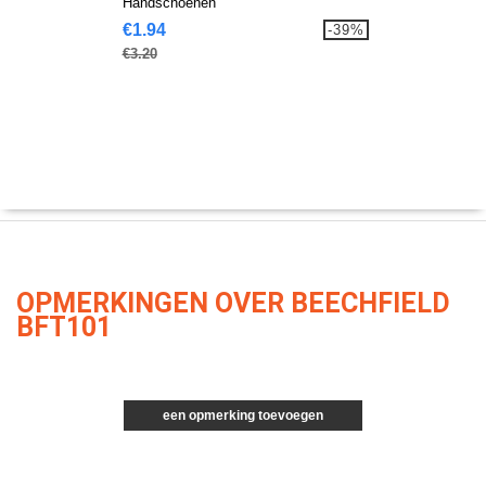
Handschoenen
€1.94
-39%
€3.20
OPMERKINGEN OVER BEECHFIELD
BFT101
een opmerking toevoegen