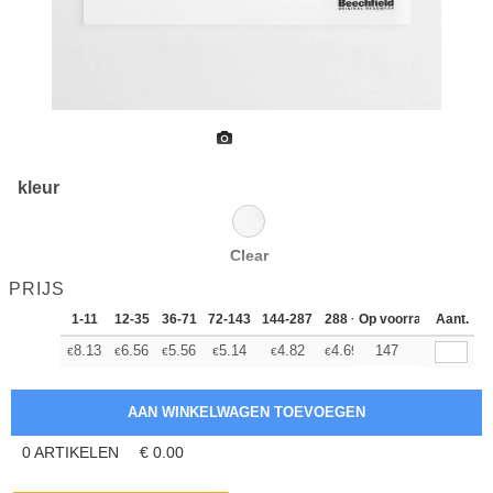
kleur
Clear
PRIJS
1-11
12-35
36-71
72-143
144-287
288 +
Op voorraad
Meer
Aant.
+
8.13
6.56
5.56
5.14
4.82
4.69
147
€
€
€
€
€
€
0
ARTIKELEN
€
0.00