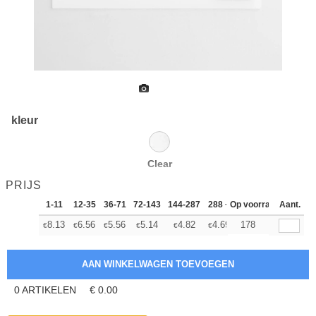
kleur
Clear
PRIJS
1-11
12-35
36-71
72-143
144-287
288 +
Op voorraad
Meer
Aant.
+
8.13
6.56
5.56
5.14
4.82
4.69
178
€
€
€
€
€
€
0
ARTIKELEN
€
0.00