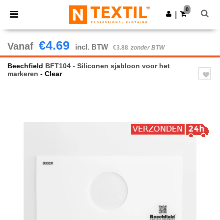
×
Ntextil-app
0
Download app
|
Betere prijzen in de app!
€4.69
Vanaf
incl. BTW
€3.88
zonder BTW
Beechfield
BFT104 - Siliconen sjabloon voor het
markeren
- Clear
Previous
Next