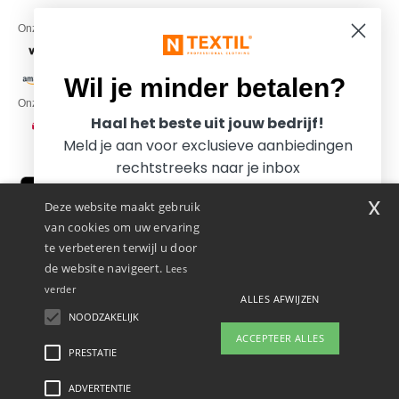
Onze financiële partners
Wil je minder betalen?
Onze transporteurs
Haal het beste uit jouw bedrijf!
Meld je aan voor exclusieve aanbiedingen
rechtstreeks naar je inbox
x
Deze website maakt gebruik
van cookies om uw ervaring
te verbeteren terwijl u door
de website navigeert.
Lees
verder
Promotional Products Almere (P.P.A.) B.V.
ALLES AFWIJZEN
Zekeringstraat 46, 1014BT Amsterdam - VAT NL 005596191B03 - KvK
NOODZAKELIJK
Ja, ik wil minder betalen!
39066321
ACCEPTEER ALLES
Dit is GEEN retouradres. Voor retourzending, zie hier
PRESTATIE
👋
Hallo
Als u vragen of opmerkingen heeft,
ADVERTENTIE
Wettelijke bepalingen
-
Privacybeleid
-
Algemene Toegangs - En
Nee bedankt, ik wil meer betalen.
kunt u op elk gewenst moment