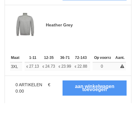
Heather Grey
Maat
1-11
12-35
36-71
72-143
144-287
Op voorraad
288 +
Aant.
Meer
+
27.13
24.73
23.99
22.88
21.59
0
20.49
3XL
€
€
€
€
€
€
0
ARTIKELEN
€
0.00