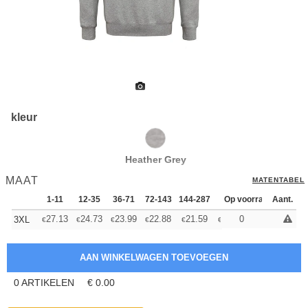
kleur
Heather Grey
MAAT
MATENTABEL
1-11
12-35
36-71
72-143
144-287
288 +
Op voorraad
Meer
Aant.
+
27.13
24.73
23.99
22.88
21.59
20.49
0
3XL
€
€
€
€
€
€
0
ARTIKELEN
€
0.00