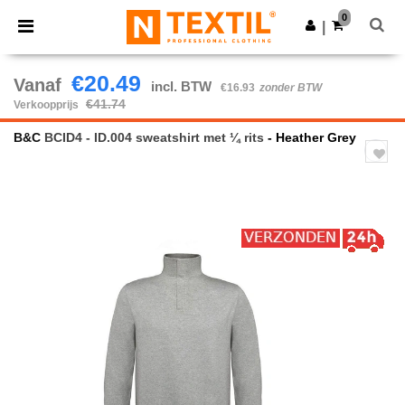
×
Ntextil-app
0
Download app
|
Betere prijzen in de app!
€20.49
Vanaf
incl. BTW
€16.93
zonder BTW
€41.74
Verkoopprijs
B&C
BCID4 - ID.004 sweatshirt met ¼ rits
- Heather Grey
Previous
Next