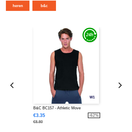
heren
b&c
W1
B&C BC157 - Athletic Move
€3.35
-62%
€8.80