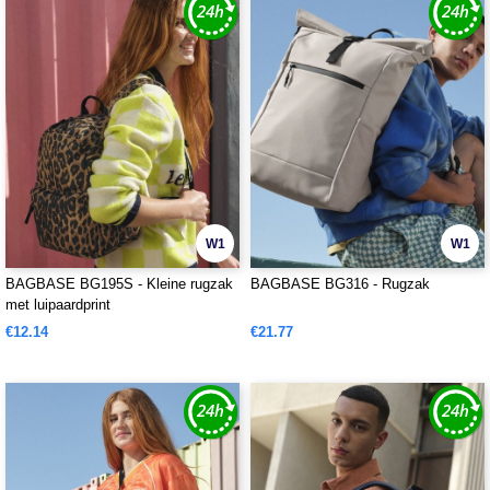
W1
W1
BAGBASE BG195S - Kleine rugzak
BAGBASE BG316 - Rugzak
met luipaardprint
€12.14
€21.77