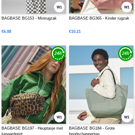
W1
W1
BAGBASE BG153 - Minirugzak
BAGBASE BG365 - Kinder rugzak
€6.88
€10.21
W1
W1
BAGBASE BG197 - Heuptasje met
BAGBASE BG184 - Grote
luipaardprint
boodschappentas