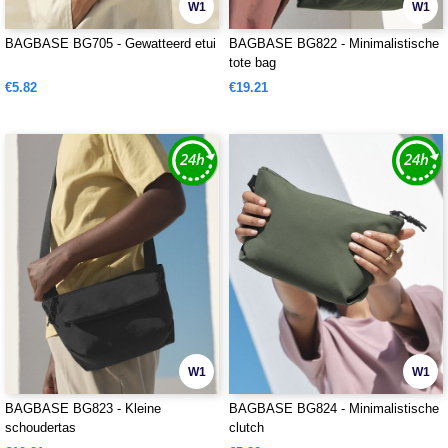
W1
W1
BAGBASE BG705 - Gewatteerd etui
BAGBASE BG822 - Minimalistische
tote bag
€5.82
€19.21
W1
W1
BAGBASE BG823 - Kleine
BAGBASE BG824 - Minimalistische
schoudertas
clutch