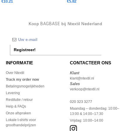
€10.21
€5.82
Koop
BAGBASE
bij Ntextil Nederland
Registreer!
INFORMATIE
CONTACTEER ONS
Over Ntextil
Klant
klant@ntextil.nl
Track my order now
Sales
Betalingsmogelijkheden
verkoop@ntextil.nl
Levering
Restitutie / retour
020 323 3277
Help & FAQs
Maandag – donderdag: 10:00–
Onze afspraken
13:00 & 14:00–17:30
Lokale t-shirts voor
Vrijdag: 10:00–14:00
groothandelprijzen