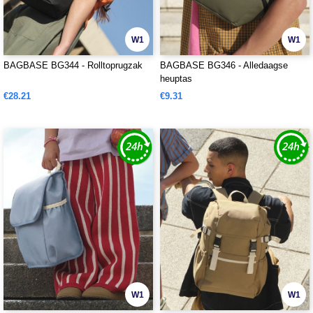
W1
W1
BAGBASE BG344 - Rolltoprugzak
BAGBASE BG346 - Alledaagse
heuptas
€28.21
€9.31
W1
W1