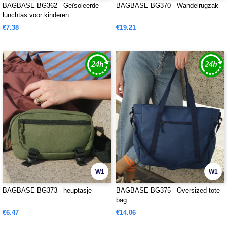
BAGBASE BG362 - Geïsoleerde
BAGBASE BG370 - Wandelrugzak
lunchtas voor kinderen
€7.38
€19.21
W1
W1
BAGBASE BG373 - heuptasje
BAGBASE BG375 - Oversized tote
bag
€6.47
€14.06