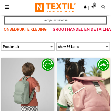
×
Ntextil-app
0
Download app
|
Betere prijzen in de app!
verfijn uw selectie
GROOTHANDEL EN DETAILH
ONBEDRUKTE KLEDING