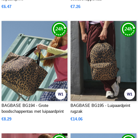
€6.47
€7.26
W1
W1
BAGBASE BG194 - Grote
BAGBASE BG195 - Luipaardprint
boodschappentas met luipaardprint
rugzak
€8.29
€14.06