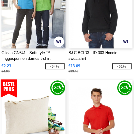
W1
W1
Gildan GN641 - Softstyle ™
B&C BCID3 - ID.003 Hoodie
ringgesponnen dames t-shirt
sweatshirt
€2.23
€13.09
-54%
-61%
€4.90
€33.40