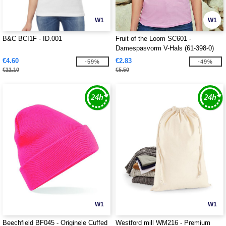
W1
W1
B&C BCI1F - ID.001
Fruit of the Loom SC601 -
Damespasvorm V-Hals (61-398-0)
€4.60
€2.83
-59%
-49%
€11.10
€5.50
W1
W1
Beechfield BF045 - Originele Cuffed
Westford mill WM216 - Premium