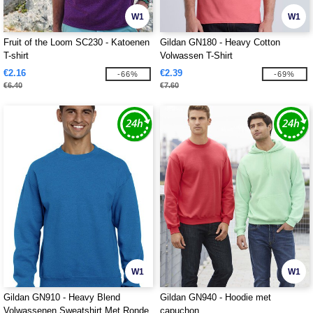
W1
W1
Fruit of the Loom SC230 - Katoenen
Gildan GN180 - Heavy Cotton
T-shirt
Volwassen T-Shirt
€2.16
€2.39
-66%
-69%
€6.40
€7.60
W1
W1
Gildan GN910 - Heavy Blend
Gildan GN940 - Hoodie met
Volwassenen Sweatshirt Met Ronde
capuchon