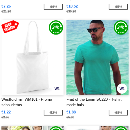
Hals
€7.26
€10.52
-66%
-65%
€21.20
€30.20
W1
W1
Westford mill WM101 - Promo
Fruit of the Loom SC220 - T-shirt
schoudertas
ronde hals
€1.22
€1.88
-52%
-68%
€2.55
€5.80