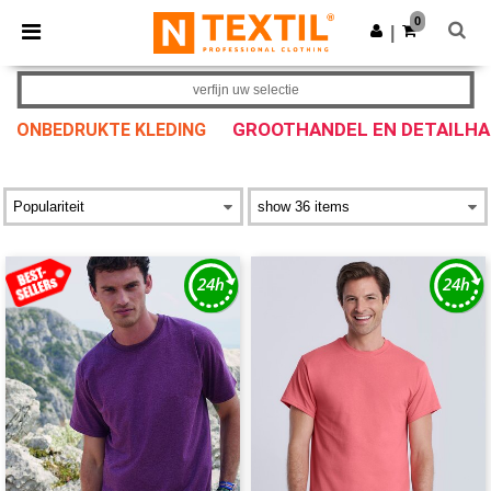
×
Ntextil-app
0
Download app
|
Betere prijzen in de app!
verfijn uw selectie
GROOTHANDEL EN DETAILH
ONBEDRUKTE KLEDING