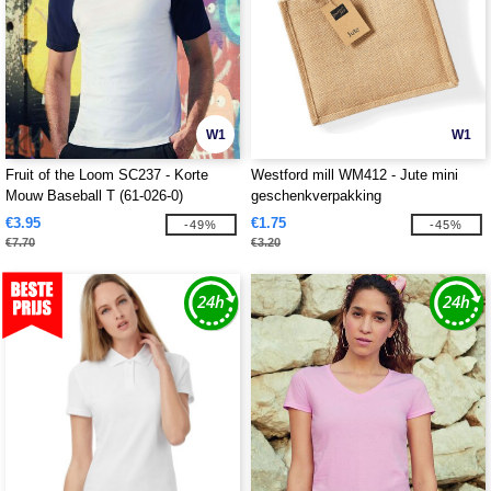
W1
W1
Fruit of the Loom SC237 - Korte
Westford mill WM412 - Jute mini
Mouw Baseball T (61-026-0)
geschenkverpakking
€3.95
€1.75
-49%
-45%
€7.70
€3.20