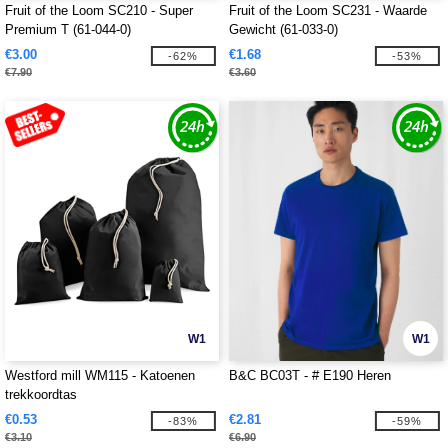
Fruit of the Loom SC210 - Super
Fruit of the Loom SC231 - Waarde
Premium T (61-044-0)
Gewicht (61-033-0)
€3.00
€1.68
-62%
-53%
€7.90
€3.60
W1
W1
Westford mill WM115 - Katoenen
B&C BC03T - # E190 Heren
trekkoordtas
€0.53
€2.81
-83%
-59%
€3.10
€6.90