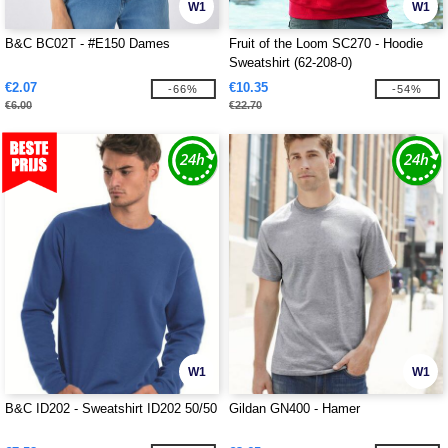
W1
W1
B&C BC02T - #E150 Dames
Fruit of the Loom SC270 - Hoodie
Sweatshirt (62-208-0)
€2.07
€10.35
-66%
-54%
€6.00
€22.70
W1
W1
B&C ID202 - Sweatshirt ID202 50/50
Gildan GN400 - Hamer