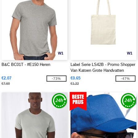
W1
W1
B&C BC01T - #E150 Heren
Label Serie LS42B - Promo Shopper
Van Katoen Grote Handvatten
€2.07
€0.65
-73%
-47%
€7.60
€1.22