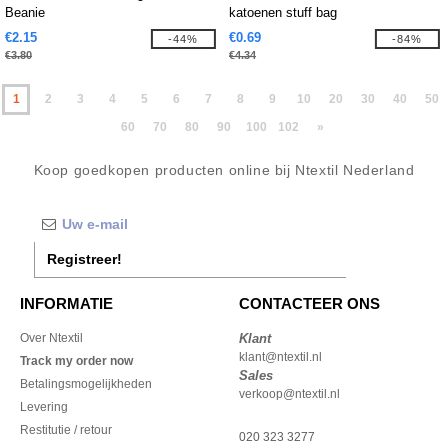
Beanie
katoenen stuff bag
€2.15
€0.69
-44%
-84%
€3.80
€4.34
1
2
3
4
5
6
7
8
9
10
20
30
40
50
60
70
80
90
100
102
»
Koop goedkopen producten online bij Ntextil Nederland
Registreer!
INFORMATIE
CONTACTEER ONS
Over Ntextil
Klant
klant@ntextil.nl
Track my order now
Sales
Betalingsmogelijkheden
verkoop@ntextil.nl
Levering
Restitutie / retour
020 323 3277