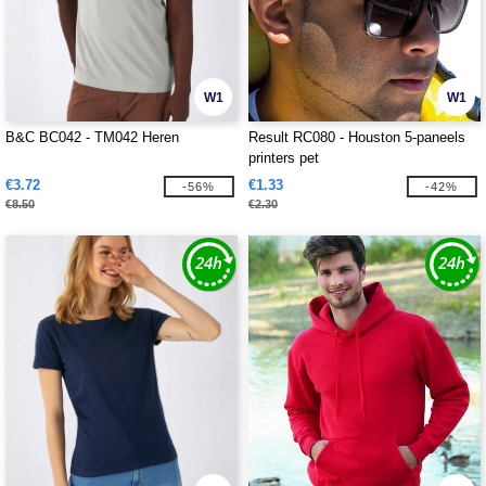
W1
W1
B&C BC042 - TM042 Heren
Result RC080 - Houston 5-paneels
printers pet
€3.72
€1.33
-56%
-42%
€8.50
€2.30