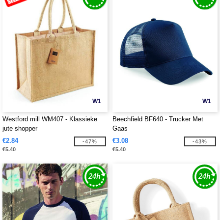
W1
W1
Westford mill WM407 - Klassieke
Beechfield BF640 - Trucker Met
jute shopper
Gaas
€2.84
€3.08
-47%
-43%
€5.40
€5.40