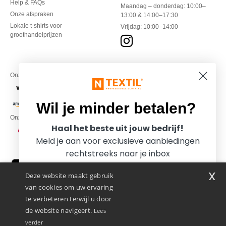
Help & FAQs
Maandag – donderdag: 10:00–
Onze afspraken
13:00 & 14:00–17:30
Lokale t-shirts voor
Vrijdag: 10:00–14:00
groothandelprijzen
Onze financiële partners
Wil je minder betalen?
Onze transporteurs
Haal het beste uit jouw bedrijf!
Meld je aan voor exclusieve aanbiedingen
rechtstreeks naar je inbox
x
Deze website maakt gebruik
van cookies om uw ervaring
te verbeteren terwijl u door
de website navigeert.
Lees
verder