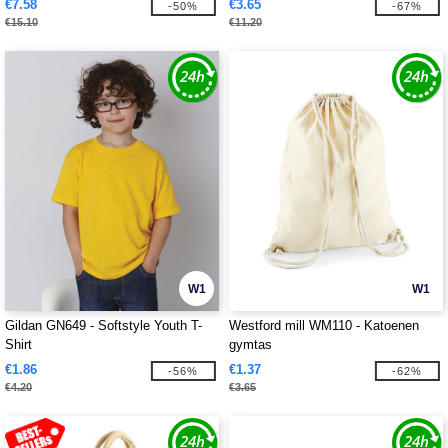
€7.58
€3.65
-50%
-67%
€15.10
€11.20
W1
W1
Gildan GN649 - Softstyle Youth T-
Westford mill WM110 - Katoenen
Shirt
gymtas
€1.86
€1.37
-56%
-62%
€4.20
€3.65