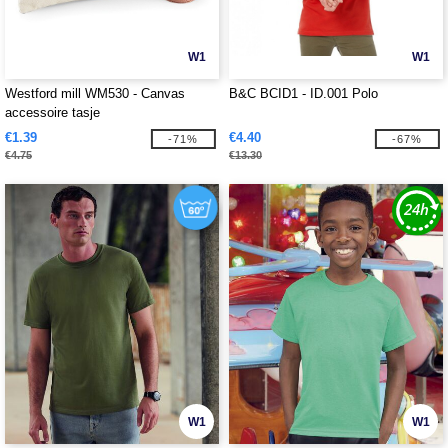
W1
W1
Westford mill WM530 - Canvas
B&C BCID1 - ID.001 Polo
accessoire tasje
€1.39
€4.40
-71%
-67%
€4.75
€13.30
W1
W1