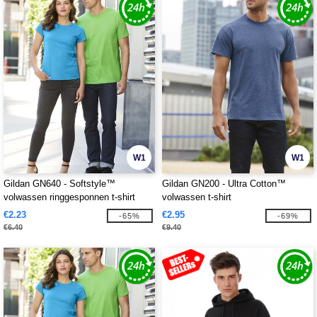
W1
W1
Gildan GN640 - Softstyle™
Gildan GN200 - Ultra Cotton™
volwassen ringgesponnen t-shirt
volwassen t-shirt
€2.23
€2.95
-65%
-69%
€6.40
€9.40