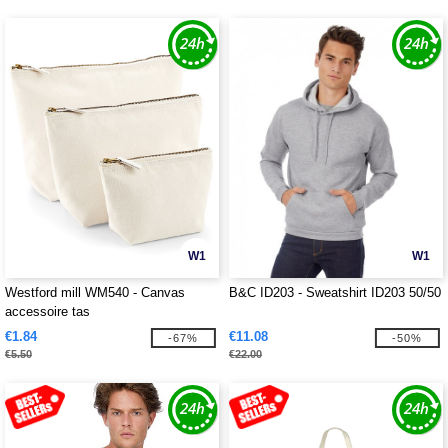
W1
W1
Westford mill WM540 - Canvas
B&C ID203 - Sweatshirt ID203 50/50
accessoire tas
€1.84
€11.08
-67%
-50%
€5.50
€22.00