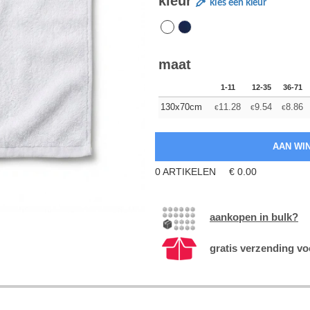
kleur
kies een kleur
maat
1-11
12-35
36-71
130x70cm
11.28
9.54
8.86
€
€
€
0
ARTIKELEN
€
0.00
aankopen in bulk?
gratis verzending vo