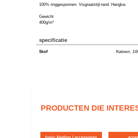
100% ringgesponnen. Visgraatstijl-rand. Hanglus.
Gewicht
400g/m²
specificatie
Stof
Katoen, 1
PRODUCTEN DIE INTERE
basic kleding | accessoires
acce