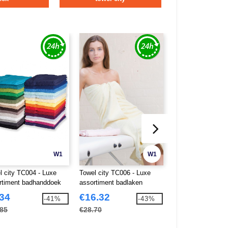
W1
W1
l city TC004 - Luxe
Towel city TC006 - Luxe
Towel City TC001 
rtiment badhanddoek
assortiment badlaken
range - face cloth
.34
€16.32
€1.26
-41%
-43%
.85
€28.70