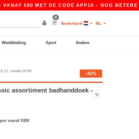
NAF €80 MET DE CODE APP10 – NOG BETERE PRIJ
0
Nederland
NL
Werkkleding
Sport
Andere
€6.17
zonder BTW
-41%
ssic assortiment badhanddoek
-
gen vanaf €89!