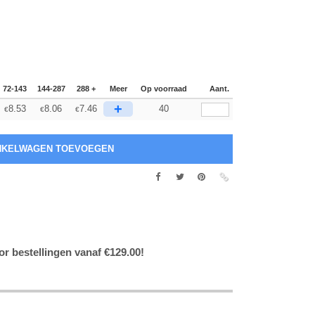
72-143
144-287
288 +
Meer
Op voorraad
Aant.
+
8.53
8.06
7.46
40
€
€
€
or bestellingen vanaf €129.00!