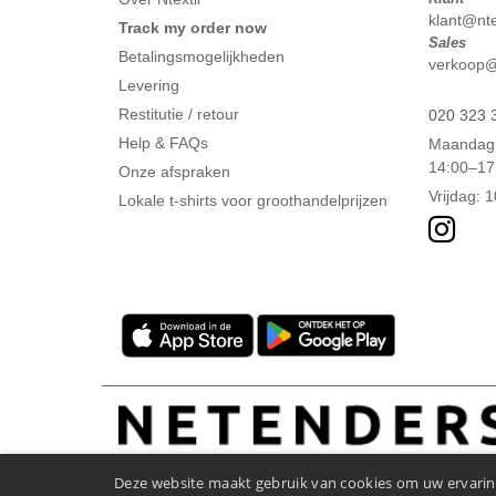
klant@ntex
Track my order now
Sales
Betalingsmogelijkheden
verkoop@n
Levering
Restitutie / retour
020 323 
Help & FAQs
Maandag 
14:00–17
Onze afspraken
Vrijdag: 
Lokale t-shirts voor groothandelprijzen
Deze website maakt gebruik van cookies om uw ervaring