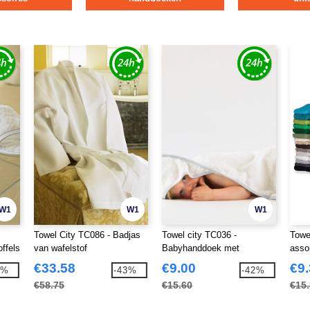
W1
W1
W1
Towel City TC086 - Badjas
Towel city TC036 -
Towe
ffels
van wafelstof
Babyhanddoek met
asso
capuchon
€33.58
€9.00
€9
0%
-43%
-42%
€58.75
€15.60
€15