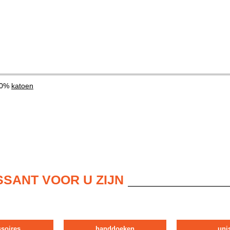
00%
katoen
SSANT VOOR U ZIJN
ssoires
handdoeken
uni