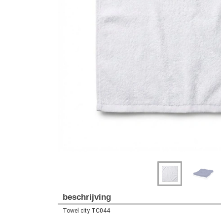
Previous
Next
beschrijving
Towel city TC044