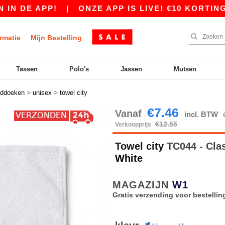
DE APP!
|
ONZE APP IS LIVE! €10 KORTING VA
rmatie
Mijn Bestelling
Tassen
Polo's
Jassen
Mutsen
>
>
ddoeken
unisex
towel city
€7.46
Vanaf
incl. BTW
€12.55
Verkoopprijs
Towel city
TC044 - Cla
White
MAGAZIJN
W1
Gratis verzending voor bestellin