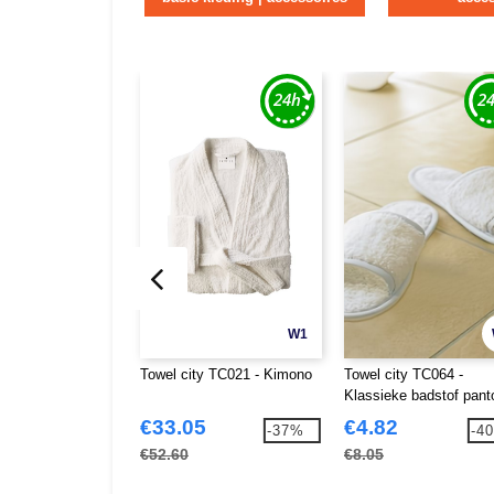
W1
Towel city TC021 - Kimono
Towel city TC064 -
Klassieke badstof panto
(open teen)
€33.05
€4.82
-37%
-4
€52.60
€8.05