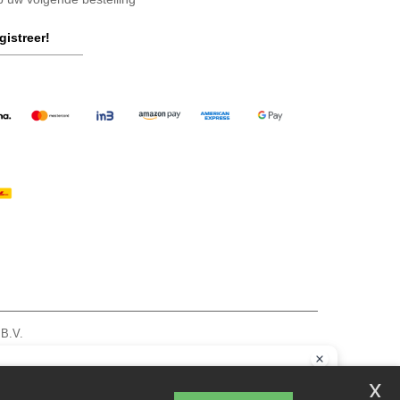
gistreer!
 B.V.
am - VAT NL 005596191B03 - KvK 39066321
zie hier
llo
x
vragen of opmerkingen heeft, kunt u op elk gewenst moment contact met