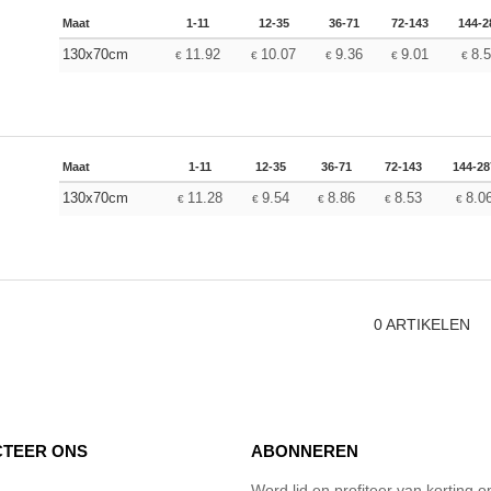
Maat
1-11
12-35
36-71
72-143
144-2
130x70cm
11.92
10.07
9.36
9.01
8.
€
€
€
€
€
Maat
1-11
12-35
36-71
72-143
144-28
130x70cm
11.28
9.54
8.86
8.53
8.0
€
€
€
€
€
0
ARTIKELEN
TEER ONS
ABONNEREN
Word lid en profiteer van korting 