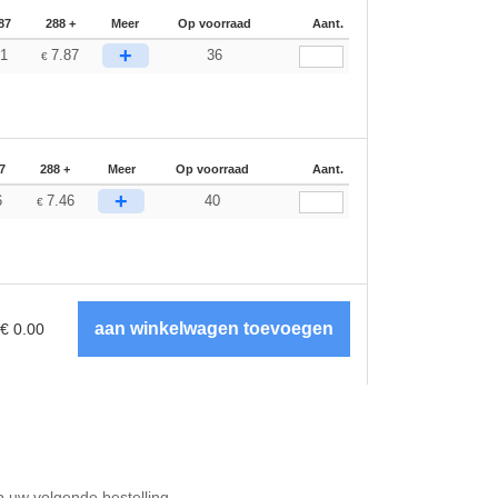
87
288 +
Meer
Op voorraad
Aant.
+
51
7.87
36
€
7
288 +
Meer
Op voorraad
Aant.
+
6
7.46
40
€
€
0.00
op uw volgende bestelling