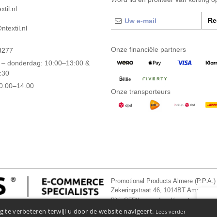
til.nl
Re
textil.nl
Onze financiële partners
3277
– donderdag: 10:00–13:00 &
:30
10:00–14:00
Onze transporteurs
Promotional Products Almere (P.P.A.)
Zekeringstraat 46, 1014BT Amsterd
Dit is GEEN retouradres. Voor retourzending, 
👋
Ha
 te verbeteren terwijl u door de website navigeert.
Lees verder
Als u 