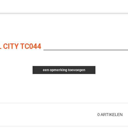
 CITY TC044
een opmerking toevoegen
0
ARTIKELEN