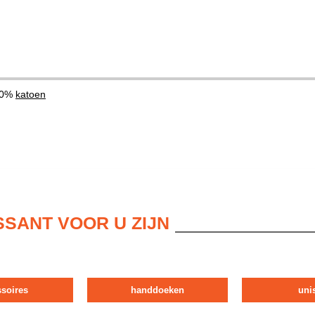
00%
katoen
SSANT VOOR U ZIJN
ssoires
handdoeken
uni