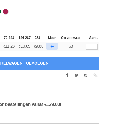
72-143
144-287
288 +
Meer
Op voorraad
Aant.
+
11.28
10.65
9.86
63
€
€
€
or bestellingen vanaf €129.00!