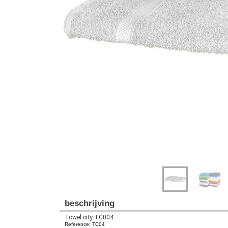
Previous
Next
beschrijving
Towel city TC004
Reference: TC04