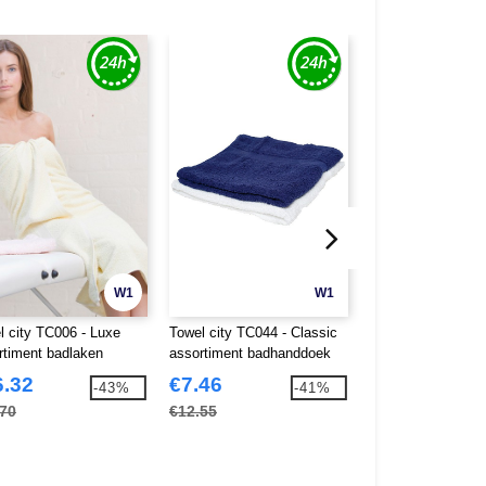
W1
W1
l city TC006 - Luxe
Towel city TC044 - Classic
Towel City TC001 
rtiment badlaken
assortiment badhanddoek
range - face cloth
6.32
€7.46
€1.26
-43%
-41%
.70
€12.55