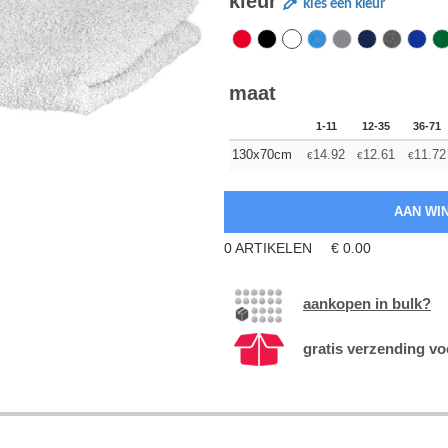
kleur
kies een kleur
maat
1-11
12-35
36-71
130x70cm
14.92
12.61
11.72
€
€
€
0
ARTIKELEN
€
0.00
aankopen in bulk?
gratis verzending vo