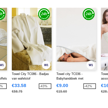
W1
W1
W1
Towel City TC086 - Badjas
Towel city TC036 -
Towe
ffels
van wafelstof
Babyhanddoek met
asso
capuchon
€33.58
€9.00
€1
0%
-43%
-42%
€58.75
€15.60
€28