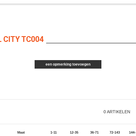
 CITY TC004
een opmerking toevoegen
0
ARTIKELEN
Maat
1-11
12-35
36-71
72-143
144