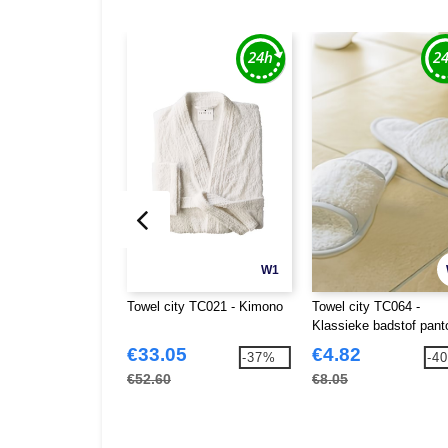
W1
Towel city TC021 - Kimono
Towel city TC064 -
Klassieke badstof panto
(open teen)
€33.05
€4.82
-37%
-4
€52.60
€8.05