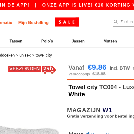
APP!
|
ONZE APP IS LIVE! €10 KORTING VANAF
rmatie
Mijn Bestelling
Tassen
Polo's
Jassen
Mutsen
>
>
ddoeken
unisex
towel city
€9.86
Vanaf
incl. BTW
€15.85
Verkoopprijs
Towel city
TC004 - Lux
White
MAGAZIJN
W1
Gratis verzending voor bestellin