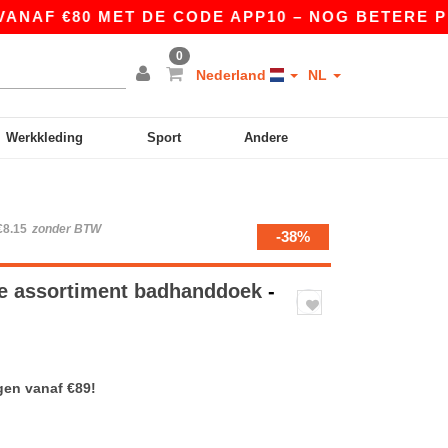
 €80 MET DE CODE APP10 – NOG BETERE PRIJZEN
0
Nederland
NL
Werkkleding
Sport
Andere
€8.15
zonder BTW
-38%
e assortiment badhanddoek
-
gen vanaf €89!