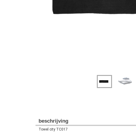
Previous
Next
beschrijving
Towel city TC017