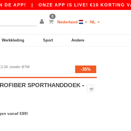
 APP!
|
ONZE APP IS LIVE! €10 KORTING VANAF
0
Nederland
NL
Werkkleding
Sport
Andere
€3.30
zonder BTW
-35%
ICROFIBER SPORTHANDDOEK
-
gen vanaf €89!