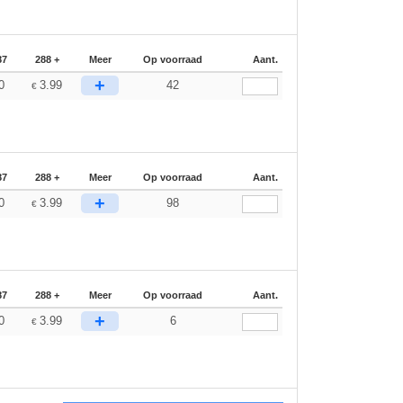
87
288 +
Meer
Op voorraad
Aant.
+
0
3.99
42
€
87
288 +
Meer
Op voorraad
Aant.
+
0
3.99
98
€
87
288 +
Meer
Op voorraad
Aant.
+
0
3.99
6
€