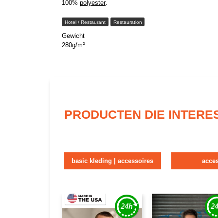
100%
polyester
.
Hotel / Restaurant
Restauration
Gewicht
280g/m²
PRODUCTEN DIE INTERE
basic kleding | accessoires
acce