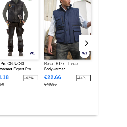
W1
W1
Pro CGJUC40 -
Result R127 - Lance
Result R36A - Act
warmer Expert Pro
Bodywarmer
Jack Volledige Rit
4.18
€22.66
€13.38
-42%
-44%
.50
€40.35
€23.80