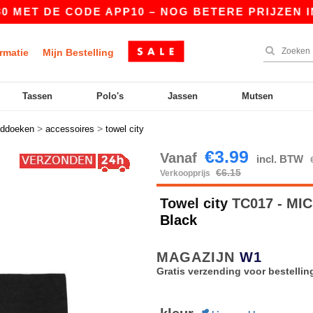
ET DE CODE APP10 – NOG BETERE PRIJZEN IN DE
rmatie
Mijn Bestelling
Tassen
Polo's
Jassen
Mutsen
>
>
ddoeken
accessoires
towel city
€3.99
Vanaf
incl. BTW
€6.15
Verkoopprijs
Towel city
TC017 - M
Black
MAGAZIJN
W1
Gratis verzending voor bestellin