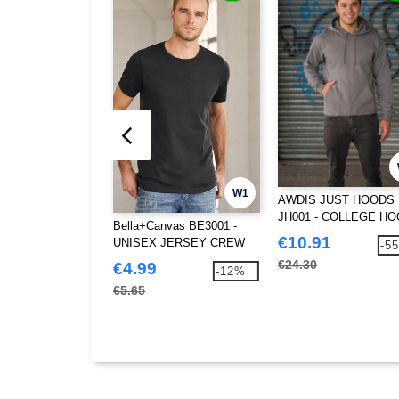
W1
AWDIS JUST HOODS
JH001 - COLLEGE HO
Bella+Canvas BE3001 -
€10.91
UNISEX JERSEY CREW
-5
NECK T-SHIRT
€24.30
€4.99
-12%
€5.65