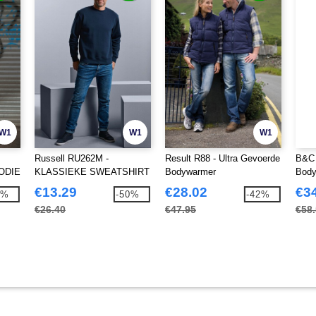
W1
W1
W1
Russell RU262M -
Result R88 - Ultra Gevoerde
B&C 
ODIE
KLASSIEKE SWEATSHIRT
Bodywarmer
Body
MET INGEZETTE
€13.29
€28.02
€3
5%
-50%
-42%
MOUWEN
€26.40
€47.95
€58