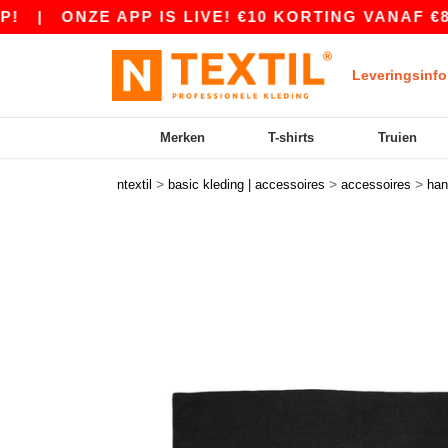
|
ONZE APP IS LIVE! €10 KORTING VANAF €80 M
Leveringsinfo
Merken
T-shirts
Truien
>
>
>
ntextil
basic kleding | accessoires
accessoires
han