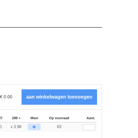
€
0.00
87
288 +
Meer
Op voorraad
Aant.
+
0
3.99
63
€