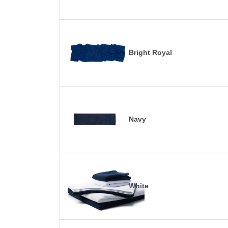
Bright Royal
Navy
White