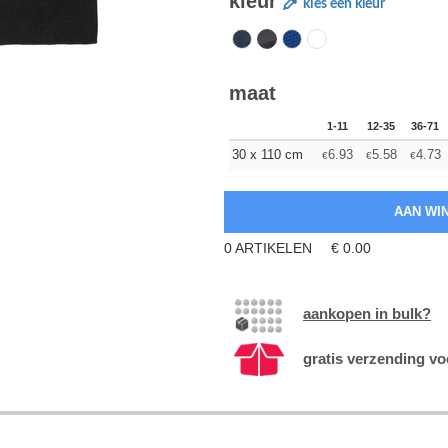
kleur
kies een kleur
maat
1-11
12-35
36-71
30 x 110 cm
6.93
5.58
4.73
€
€
€
0
ARTIKELEN
€
0.00
aankopen in bulk?
gratis verzending vo