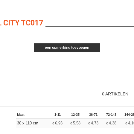
 CITY TC017
een opmerking toevoegen
0
ARTIKELEN
Maat
1-11
12-35
36-71
72-143
144-2
30 x 110 cm
6.93
5.58
4.73
4.38
4.1
€
€
€
€
€