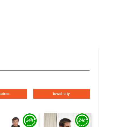
oires
towel city