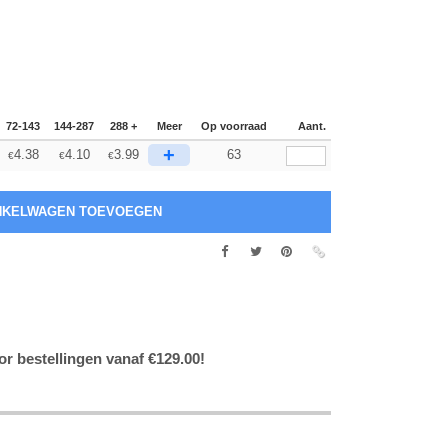
72-143
144-287
288 +
Meer
Op voorraad
Aant.
+
4.38
4.10
3.99
63
€
€
€
or bestellingen vanaf €129.00!