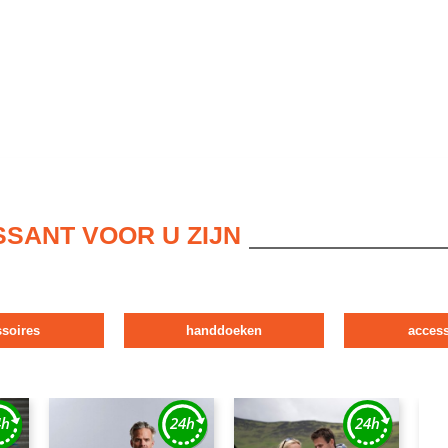
SSANT VOOR U ZIJN
ssoires
handdoeken
access