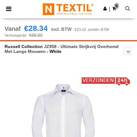
×
Ntextil-app
0
Download app
|
Betere prijzen in de app!
€28.34
Vanaf
incl. BTW
€23.42
zonder BTW
€55.00
Verkoopprijs
Russell Collection
JZ958 - Ultimate Strijkvrij Overhemd
Met Lange Mouwen
- White
Previous
Next