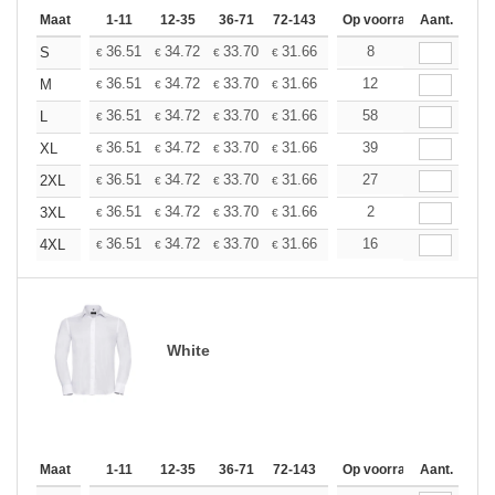
Maat
1-11
12-35
36-71
72-143
144-287
Op voorraad
288 +
Aant.
Meer
+
36.51
34.72
33.70
31.66
29.87
8
28.34
S
€
€
€
€
€
€
+
36.51
34.72
33.70
31.66
29.87
12
28.34
M
€
€
€
€
€
€
+
36.51
34.72
33.70
31.66
29.87
58
28.34
L
€
€
€
€
€
€
+
36.51
34.72
33.70
31.66
29.87
39
28.34
XL
€
€
€
€
€
€
+
36.51
34.72
33.70
31.66
29.87
27
28.34
2XL
€
€
€
€
€
€
+
36.51
34.72
33.70
31.66
29.87
2
28.34
3XL
€
€
€
€
€
€
+
36.51
34.72
33.70
31.66
29.87
16
28.34
4XL
€
€
€
€
€
€
White
Maat
1-11
12-35
36-71
72-143
144-287
Op voorraad
288 +
Aant.
Meer