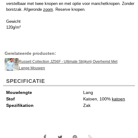
verstelbaar met twee knopen en met optie voor manchetknopen. Zonder
borstzak. Afgeronde
zoom
. Reserve knopen.
Gewicht
120g/m²
Gerelateerde producten:
Russell Collection JZ56F - Ultimate Strijkvrij Overhemd Met
Lange Mouwen
SPECIFICATIE
Mouwlengte
Lang
Stof
Katoen, 100%
katoen
Spezifikation
Zak