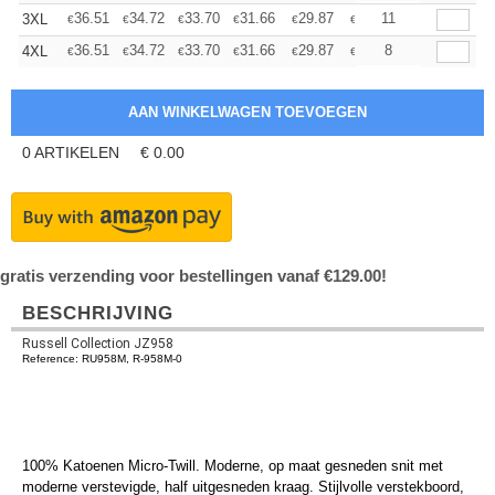
+
36.51
34.72
33.70
31.66
29.87
28.34
11
3XL
€
€
€
€
€
€
+
36.51
34.72
33.70
31.66
29.87
28.34
8
4XL
€
€
€
€
€
€
0
ARTIKELEN
€
0.00
gratis verzending voor bestellingen vanaf €129.00!
BESCHRIJVING
Russell Collection JZ958
Reference: RU958M, R-958M-0
100% Katoenen Micro-Twill. Moderne, op maat gesneden snit met
moderne verstevigde, half uitgesneden kraag. Stijlvolle verstekboord,