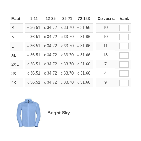
Maat
1-11
12-35
36-71
72-143
144-287
Op voorraad
288 +
Aant.
Meer
+
36.51
34.72
33.70
31.66
29.87
10
28.34
S
€
€
€
€
€
€
+
36.51
34.72
33.70
31.66
29.87
10
28.34
M
€
€
€
€
€
€
+
36.51
34.72
33.70
31.66
29.87
11
28.34
L
€
€
€
€
€
€
+
36.51
34.72
33.70
31.66
29.87
13
28.34
XL
€
€
€
€
€
€
+
36.51
34.72
33.70
31.66
29.87
7
28.34
2XL
€
€
€
€
€
€
+
36.51
34.72
33.70
31.66
29.87
4
28.34
3XL
€
€
€
€
€
€
+
36.51
34.72
33.70
31.66
29.87
9
28.34
4XL
€
€
€
€
€
€
Bright Sky