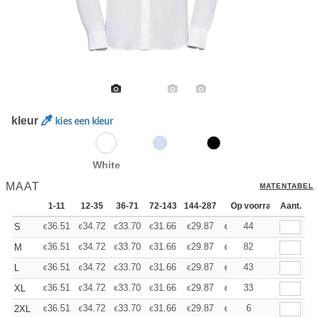
kleur
kies een kleur
White
MAAT
MATENTABEL
1-11
12-35
36-71
72-143
144-287
288 +
Op voorraad
Meer
Aant.
+
36.51
34.72
33.70
31.66
29.87
28.34
44
S
€
€
€
€
€
€
+
36.51
34.72
33.70
31.66
29.87
28.34
82
M
€
€
€
€
€
€
+
36.51
34.72
33.70
31.66
29.87
28.34
43
L
€
€
€
€
€
€
+
36.51
34.72
33.70
31.66
29.87
28.34
33
XL
€
€
€
€
€
€
+
36.51
34.72
33.70
31.66
29.87
28.34
6
2XL
€
€
€
€
€
€