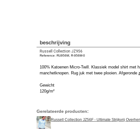
beschrijving
Russell Collection JZ956
Reference: RU956M, R-956M-0
100% Katoenen Micro-Twill. Klassiek model shirt met h
manchetknopen. Rug juk met twee plooien. Afgeronde
Gewicht
120g/m²
Gerelateerde producten:
Russell Collection JZ56F - Ultimate Strijkvrij Ove