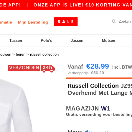
!
|
ONZE APP IS LIVE! €10 KORTING VANAF €8
rmatie
Mijn Bestelling
Tassen
Polo's
Jassen
Mutsen
>
>
mouwen
heren
russell collection
€28.99
Vanaf
incl. BT
€56.20
Verkoopprijs
Russell Collection
JZ95
Overhemd Met Lange
MAGAZIJN
W1
Gratis verzending voor bestellin