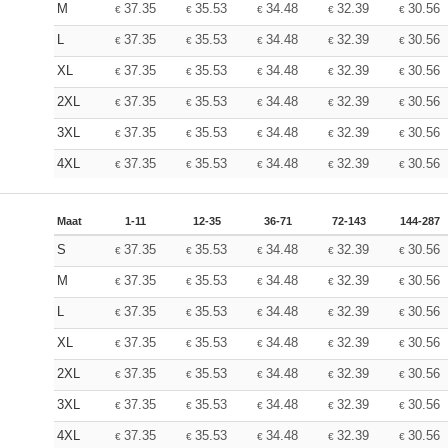
M
37.35
35.53
34.48
32.39
30.56
€
€
€
€
€
L
37.35
35.53
34.48
32.39
30.56
€
€
€
€
€
XL
37.35
35.53
34.48
32.39
30.56
€
€
€
€
€
2XL
37.35
35.53
34.48
32.39
30.56
€
€
€
€
€
3XL
37.35
35.53
34.48
32.39
30.56
€
€
€
€
€
4XL
37.35
35.53
34.48
32.39
30.56
€
€
€
€
€
Maat
1-11
12-35
36-71
72-143
144-287
S
37.35
35.53
34.48
32.39
30.56
€
€
€
€
€
M
37.35
35.53
34.48
32.39
30.56
€
€
€
€
€
L
37.35
35.53
34.48
32.39
30.56
€
€
€
€
€
XL
37.35
35.53
34.48
32.39
30.56
€
€
€
€
€
2XL
37.35
35.53
34.48
32.39
30.56
€
€
€
€
€
3XL
37.35
35.53
34.48
32.39
30.56
€
€
€
€
€
4XL
37.35
35.53
34.48
32.39
30.56
€
€
€
€
€