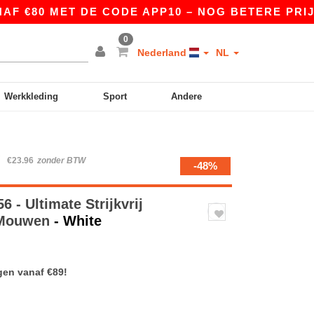
0 MET DE CODE APP10 – NOG BETERE PRIJZEN IN
0
Nederland
NL
Werkkleding
Sport
Andere
W
€23.96
zonder BTW
-48%
6 - Ultimate Strijkvrij
 Mouwen
- White
gen vanaf €89!