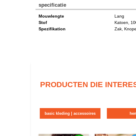
specificatie
Mouwlengte
Lang
Stof
Katoen, 1
Spezifikation
Zak, Knop
PRODUCTEN DIE INTERE
basic kleding | accessoires
he