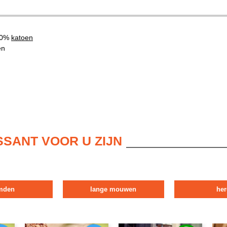
00%
katoen
en
SSANT VOOR U ZIJN
mden
lange mouwen
her