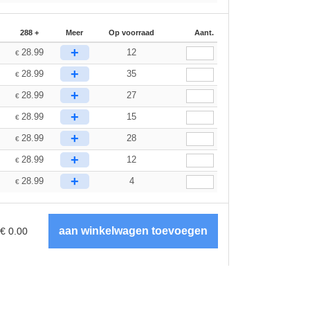
288 +
Meer
Op voorraad
Aant.
+
28.99
12
€
+
28.99
35
€
+
28.99
27
€
+
28.99
15
€
+
28.99
28
€
+
28.99
12
€
+
28.99
4
€
€
0.00