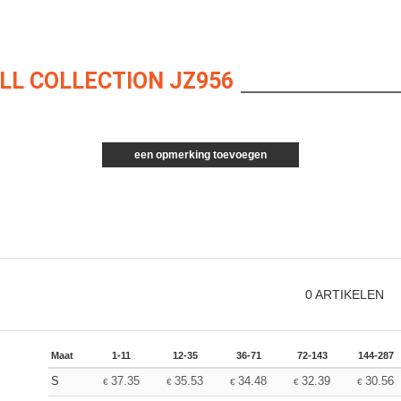
LL COLLECTION JZ956
een opmerking toevoegen
0
ARTIKELEN
Maat
1-11
12-35
36-71
72-143
144-287
S
37.35
35.53
34.48
32.39
30.56
€
€
€
€
€