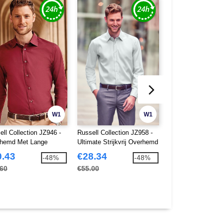
W1
W1
ell Collection JZ946 -
Russell Collection JZ958 -
Russell Collection
hemd Met Lange
Ultimate Strijkvrij Overhemd
Lycra® Stretch H
wen
Met Lange Mouwen
Overhemd
0.43
€28.34
€24.27
-48%
-48%
.60
€55.00
€46.80