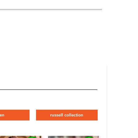
en
russell collection