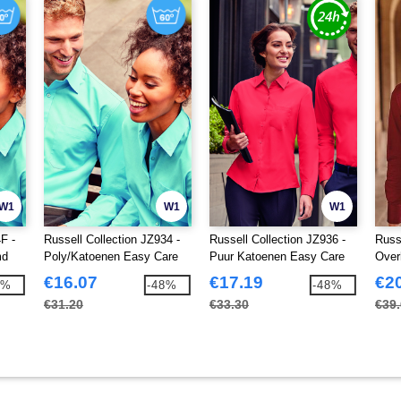
W1
W1
W1
F -
Russell Collection JZ934 -
Russell Collection JZ936 -
Russ
md
Poly/Katoenen Easy Care
Puur Katoenen Easy Care
Over
Poplin Overhemd Met Lange
Poplin Overhemd Met Lange
Mou
€16.07
€17.19
€2
8%
-48%
-48%
Mouw
Mouwen
€31.20
€33.30
€39