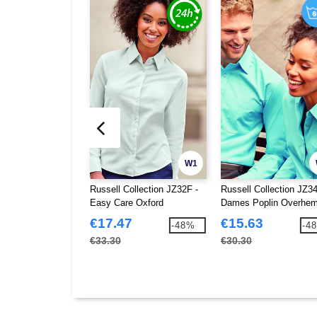
W1
Russell Collection JZ32F -
Russell Collection JZ34
Easy Care Oxford
Dames Poplin Overhe
Overhemd Met Lange Mouw
€17.47
€15.63
-48%
-4
€33.30
€30.30