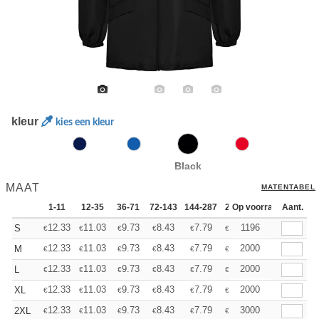
kleur
kies een kleur
Black
MAAT
MATENTABEL
1-11
12-35
36-71
72-143
144-287
288 +
Op voorraad
Meer
Aant.
+
12.33
11.03
9.73
8.43
7.79
7.46
1196
S
€
€
€
€
€
€
+
12.33
11.03
9.73
8.43
7.79
7.46
2000
M
€
€
€
€
€
€
+
12.33
11.03
9.73
8.43
7.79
7.46
2000
L
€
€
€
€
€
€
+
12.33
11.03
9.73
8.43
7.79
7.46
2000
XL
€
€
€
€
€
€
+
12.33
11.03
9.73
8.43
7.79
7.46
3000
2XL
€
€
€
€
€
€