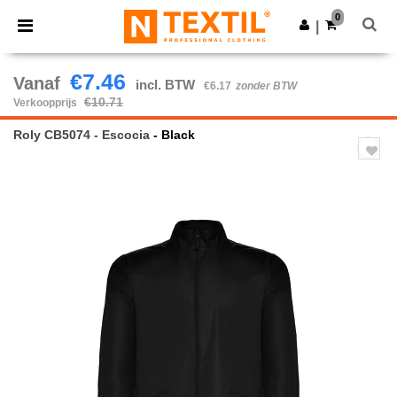
×
Ntextil-app
0
Download app
|
Betere prijzen in de app!
€7.46
Vanaf
incl. BTW
€6.17
zonder BTW
€10.71
Verkoopprijs
Roly CB5074 - Escocia
- Black
Previous
Next