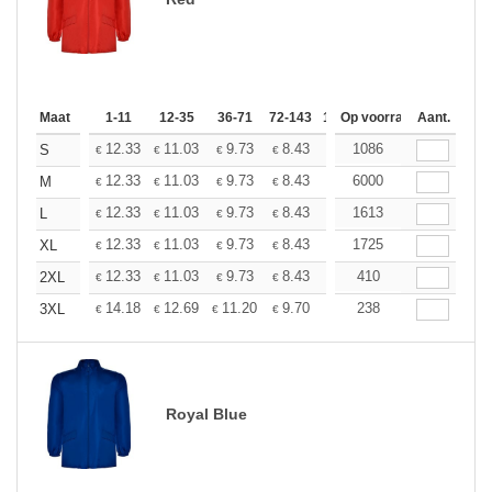
Maat
1-11
12-35
36-71
72-143
144-287
Op voorraad
288 +
Aant.
Meer
+
12.33
11.03
9.73
8.43
7.79
1086
7.46
S
€
€
€
€
€
€
+
12.33
11.03
9.73
8.43
7.79
6000
7.46
M
€
€
€
€
€
€
+
12.33
11.03
9.73
8.43
7.79
1613
7.46
L
€
€
€
€
€
€
+
12.33
11.03
9.73
8.43
7.79
1725
7.46
XL
€
€
€
€
€
€
+
12.33
11.03
9.73
8.43
7.79
410
7.46
2XL
€
€
€
€
€
€
+
14.18
12.69
11.20
9.70
8.95
238
8.59
3XL
€
€
€
€
€
€
Royal Blue