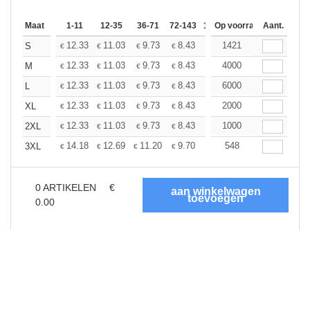
Maat
1-11
12-35
36-71
72-143
144-287
Op voorraad
288 +
Aant.
Meer
+
12.33
11.03
9.73
8.43
7.79
1421
7.46
S
€
€
€
€
€
€
+
12.33
11.03
9.73
8.43
7.79
4000
7.46
M
€
€
€
€
€
€
+
12.33
11.03
9.73
8.43
7.79
6000
7.46
L
€
€
€
€
€
€
+
12.33
11.03
9.73
8.43
7.79
2000
7.46
XL
€
€
€
€
€
€
+
12.33
11.03
9.73
8.43
7.79
1000
7.46
2XL
€
€
€
€
€
€
+
14.18
12.69
11.20
9.70
8.95
548
8.59
3XL
€
€
€
€
€
€
0
ARTIKELEN
€
0.00