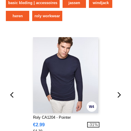
basic kleding | accessoires
jassen
windjack
heren
roly workwear
W4
Roly CA1204 - Pointer
€2.99
-31%