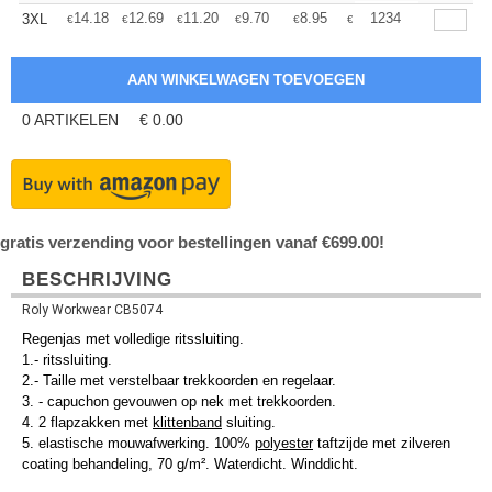
+
14.18
12.69
11.20
9.70
8.95
8.59
1234
3XL
€
€
€
€
€
€
0
ARTIKELEN
€
0.00
gratis verzending voor bestellingen vanaf €699.00!
BESCHRIJVING
Roly Workwear CB5074
Regenjas met volledige ritssluiting.
1.- ritssluiting.
2.- Taille met verstelbaar trekkoorden en regelaar.
3. - capuchon gevouwen op nek met trekkoorden.
4. 2 flapzakken met
klittenband
sluiting.
5. elastische mouwafwerking. 100%
polyester
taftzijde met zilveren
coating behandeling, 70 g/m². Waterdicht. Winddicht.