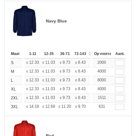
Navy Blue
Maat
1-11
12-35
36-71
72-143
144-287
Op voorraad
288 +
Aant.
Meer
+
12.33
11.03
9.73
8.43
7.79
2000
7.46
S
€
€
€
€
€
€
+
12.33
11.03
9.73
8.43
7.79
4000
7.46
M
€
€
€
€
€
€
+
12.33
11.03
9.73
8.43
7.79
8000
7.46
L
€
€
€
€
€
€
+
12.33
11.03
9.73
8.43
7.79
4000
7.46
XL
€
€
€
€
€
€
+
12.33
11.03
9.73
8.43
7.79
1511
7.46
2XL
€
€
€
€
€
€
+
14.18
12.69
11.20
9.70
8.95
631
8.59
3XL
€
€
€
€
€
€
Red