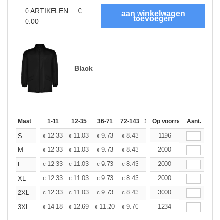
0
ARTIKELEN
€
0.00
Black
Maat
1-11
12-35
36-71
72-143
144-287
Op voorraad
288 +
Aant.
Meer
+
12.33
11.03
9.73
8.43
7.79
1196
7.46
S
€
€
€
€
€
€
+
12.33
11.03
9.73
8.43
7.79
2000
7.46
M
€
€
€
€
€
€
+
12.33
11.03
9.73
8.43
7.79
2000
7.46
L
€
€
€
€
€
€
+
12.33
11.03
9.73
8.43
7.79
2000
7.46
XL
€
€
€
€
€
€
+
12.33
11.03
9.73
8.43
7.79
3000
7.46
2XL
€
€
€
€
€
€
+
14.18
12.69
11.20
9.70
8.95
1234
8.59
3XL
€
€
€
€
€
€