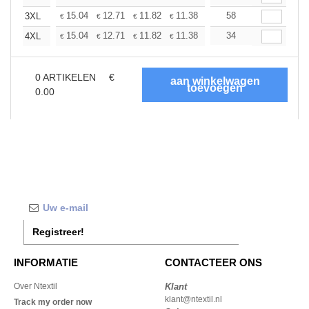
+
15.04
12.71
11.82
11.38
10.75
58
9.94
3XL
€
€
€
€
€
€
+
15.04
12.71
11.82
11.38
10.75
34
9.94
4XL
€
€
€
€
€
€
0
ARTIKELEN
€
0.00
Registreer!
INFORMATIE
CONTACTEER ONS
Over Ntextil
Klant
klant@ntextil.nl
Track my order now