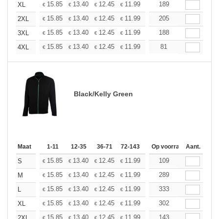
+
15.85
13.40
12.45
11.99
11.32
189
10.48
XL
€
€
€
€
€
€
+
15.85
13.40
12.45
11.99
11.32
205
10.48
2XL
€
€
€
€
€
€
+
15.85
13.40
12.45
11.99
11.32
188
10.48
3XL
€
€
€
€
€
€
+
15.85
13.40
12.45
11.99
11.32
81
10.48
4XL
€
€
€
€
€
€
Black/Kelly Green
Maat
1-11
12-35
36-71
72-143
144-287
Op voorraad
288 +
Aant.
Meer
+
15.85
13.40
12.45
11.99
11.32
109
10.48
S
€
€
€
€
€
€
+
15.85
13.40
12.45
11.99
11.32
289
10.48
M
€
€
€
€
€
€
+
15.85
13.40
12.45
11.99
11.32
333
10.48
L
€
€
€
€
€
€
+
15.85
13.40
12.45
11.99
11.32
302
10.48
XL
€
€
€
€
€
€
+
15.85
13.40
12.45
11.99
11.32
143
10.48
2XL
€
€
€
€
€
€