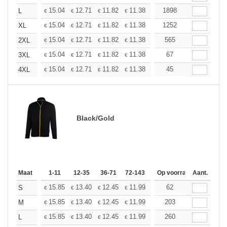
+
15.04
12.71
11.82
11.38
10.75
1898
9.94
L
€
€
€
€
€
€
+
15.04
12.71
11.82
11.38
10.75
1252
9.94
XL
€
€
€
€
€
€
+
15.04
12.71
11.82
11.38
10.75
565
9.94
2XL
€
€
€
€
€
€
+
15.04
12.71
11.82
11.38
10.75
67
9.94
3XL
€
€
€
€
€
€
+
15.04
12.71
11.82
11.38
10.75
45
9.94
4XL
€
€
€
€
€
€
Black/Gold
Maat
1-11
12-35
36-71
72-143
144-287
Op voorraad
288 +
Aant.
Meer
+
15.85
13.40
12.45
11.99
11.32
62
10.48
S
€
€
€
€
€
€
+
15.85
13.40
12.45
11.99
11.32
203
10.48
M
€
€
€
€
€
€
+
15.85
13.40
12.45
11.99
11.32
260
10.48
L
€
€
€
€
€
€