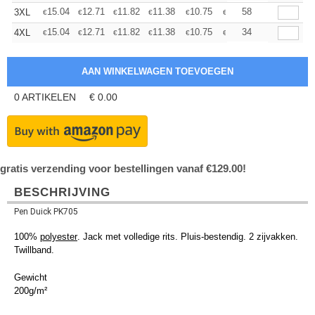
+
15.04
12.71
11.82
11.38
10.75
9.94
58
3XL
€
€
€
€
€
€
+
15.04
12.71
11.82
11.38
10.75
9.94
34
4XL
€
€
€
€
€
€
0
ARTIKELEN
€
0.00
gratis verzending voor bestellingen vanaf €129.00!
BESCHRIJVING
Pen Duick PK705
100%
polyester
. Jack met volledige rits. Pluis-bestendig. 2 zijvakken.
Twillband.
Gewicht
200g/m²