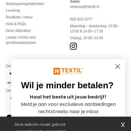
Sales
Betalingsmogelijkheden
verkoop@ntextil.nl
Levering
Restitutie / retour
020 323 3277
Help & FAQs
Maandag – donderdag: 10:00–
Onze afspraken
13:00 & 14:00–17:30
Lokale t-shirts voor
Vrijdag: 10:00–14:00
groothandelprijzen
Onze financiële partners
Wil je minder betalen?
Onze transporteurs
Haal het beste uit jouw bedrijf!
Meld je aan voor exclusieve aanbiedingen
rechtstreeks naar je inbox
x
Deze website maakt gebruik