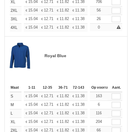
+
15.04
12.71
11.82
11.38
10.75
706
9.94
XL
€
€
€
€
€
€
+
15.04
12.71
11.82
11.38
10.75
56
9.94
2XL
€
€
€
€
€
€
+
15.04
12.71
11.82
11.38
10.75
26
9.94
3XL
€
€
€
€
€
€
+
15.04
12.71
11.82
11.38
10.75
0
9.94
4XL
€
€
€
€
€
€
Royal Blue
Maat
1-11
12-35
36-71
72-143
144-287
Op voorraad
288 +
Aant.
Meer
+
15.04
12.71
11.82
11.38
10.75
163
9.94
S
€
€
€
€
€
€
+
15.04
12.71
11.82
11.38
10.75
6
9.94
M
€
€
€
€
€
€
+
15.04
12.71
11.82
11.38
10.75
116
9.94
L
€
€
€
€
€
€
+
15.04
12.71
11.82
11.38
10.75
204
9.94
XL
€
€
€
€
€
€
+
15.04
12.71
11.82
11.38
10.75
66
9.94
2XL
€
€
€
€
€
€