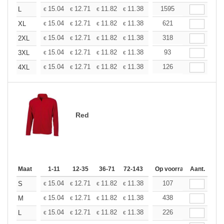
+
15.04
12.71
11.82
11.38
10.75
1595
9.94
L
€
€
€
€
€
€
+
15.04
12.71
11.82
11.38
10.75
621
9.94
XL
€
€
€
€
€
€
+
15.04
12.71
11.82
11.38
10.75
318
9.94
2XL
€
€
€
€
€
€
+
15.04
12.71
11.82
11.38
10.75
93
9.94
3XL
€
€
€
€
€
€
+
15.04
12.71
11.82
11.38
10.75
126
9.94
4XL
€
€
€
€
€
€
Red
Maat
1-11
12-35
36-71
72-143
144-287
Op voorraad
288 +
Aant.
Meer
+
15.04
12.71
11.82
11.38
10.75
107
9.94
S
€
€
€
€
€
€
+
15.04
12.71
11.82
11.38
10.75
438
9.94
M
€
€
€
€
€
€
+
15.04
12.71
11.82
11.38
10.75
226
9.94
L
€
€
€
€
€
€