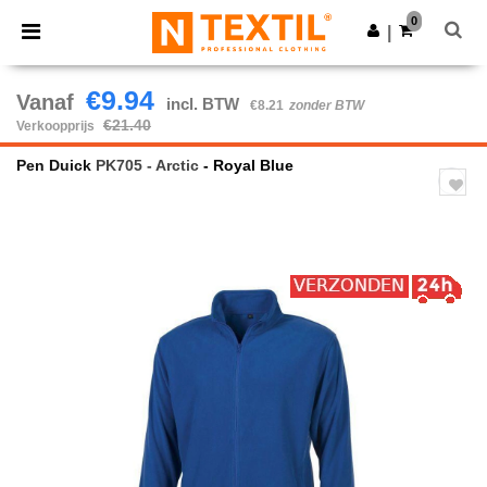
×
Ntextil-app
0
Download app
|
Betere prijzen in de app!
€9.94
Vanaf
incl. BTW
€8.21
zonder BTW
€21.40
Verkoopprijs
Pen Duick
PK705 - Arctic
- Royal Blue
Previous
Next