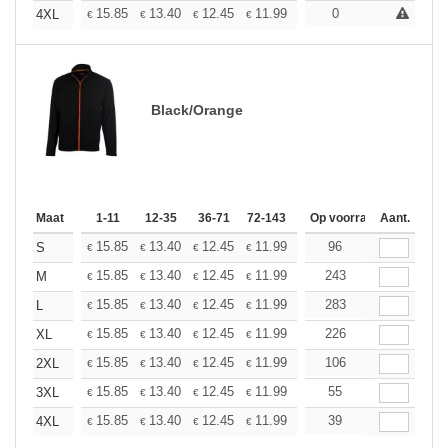
+
15.85
13.40
12.45
11.99
11.32
0
10.48
4XL
€
€
€
€
€
€
Black/Orange
Maat
1-11
12-35
36-71
72-143
144-287
Op voorraad
288 +
Aant.
Meer
+
15.85
13.40
12.45
11.99
11.32
96
10.48
S
€
€
€
€
€
€
+
15.85
13.40
12.45
11.99
11.32
243
10.48
M
€
€
€
€
€
€
+
15.85
13.40
12.45
11.99
11.32
283
10.48
L
€
€
€
€
€
€
+
15.85
13.40
12.45
11.99
11.32
226
10.48
XL
€
€
€
€
€
€
+
15.85
13.40
12.45
11.99
11.32
106
10.48
2XL
€
€
€
€
€
€
+
15.85
13.40
12.45
11.99
11.32
55
10.48
3XL
€
€
€
€
€
€
+
15.85
13.40
12.45
11.99
11.32
39
10.48
4XL
€
€
€
€
€
€