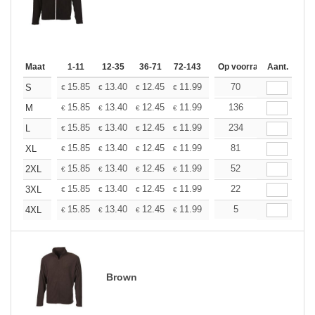
Maat
1-11
12-35
36-71
72-143
144-287
Op voorraad
288 +
Aant.
Meer
+
15.85
13.40
12.45
11.99
11.32
70
10.48
S
€
€
€
€
€
€
+
15.85
13.40
12.45
11.99
11.32
136
10.48
M
€
€
€
€
€
€
+
15.85
13.40
12.45
11.99
11.32
234
10.48
L
€
€
€
€
€
€
+
15.85
13.40
12.45
11.99
11.32
81
10.48
XL
€
€
€
€
€
€
+
15.85
13.40
12.45
11.99
11.32
52
10.48
2XL
€
€
€
€
€
€
+
15.85
13.40
12.45
11.99
11.32
22
10.48
3XL
€
€
€
€
€
€
+
15.85
13.40
12.45
11.99
11.32
5
10.48
4XL
€
€
€
€
€
€
Brown