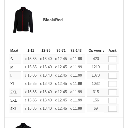
Black/Red
Maat
1-11
12-35
36-71
72-143
144-287
Op voorraad
288 +
Aant.
Meer
+
15.85
13.40
12.45
11.99
11.32
420
10.48
S
€
€
€
€
€
€
+
15.85
13.40
12.45
11.99
11.32
1210
10.48
M
€
€
€
€
€
€
+
15.85
13.40
12.45
11.99
11.32
1078
10.48
L
€
€
€
€
€
€
+
15.85
13.40
12.45
11.99
11.32
1082
10.48
XL
€
€
€
€
€
€
+
15.85
13.40
12.45
11.99
11.32
315
10.48
2XL
€
€
€
€
€
€
+
15.85
13.40
12.45
11.99
11.32
156
10.48
3XL
€
€
€
€
€
€
+
15.85
13.40
12.45
11.99
11.32
69
10.48
4XL
€
€
€
€
€
€