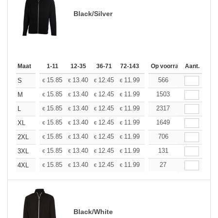
Black/Silver
Maat
1-11
12-35
36-71
72-143
144-287
Op voorraad
288 +
Aant.
Meer
+
15.85
13.40
12.45
11.99
11.32
566
10.48
S
€
€
€
€
€
€
+
15.85
13.40
12.45
11.99
11.32
1503
10.48
M
€
€
€
€
€
€
+
15.85
13.40
12.45
11.99
11.32
2317
10.48
L
€
€
€
€
€
€
+
15.85
13.40
12.45
11.99
11.32
1649
10.48
XL
€
€
€
€
€
€
+
15.85
13.40
12.45
11.99
11.32
706
10.48
2XL
€
€
€
€
€
€
+
15.85
13.40
12.45
11.99
11.32
131
10.48
3XL
€
€
€
€
€
€
+
15.85
13.40
12.45
11.99
11.32
27
10.48
4XL
€
€
€
€
€
€
Black/White