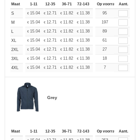
Maat
1-11
12-35
36-71
72-143
144-287
Op voorraad
288 +
Aant.
Meer
+
15.04
12.71
11.82
11.38
10.75
95
9.94
S
€
€
€
€
€
€
+
15.04
12.71
11.82
11.38
10.75
197
9.94
M
€
€
€
€
€
€
+
15.04
12.71
11.82
11.38
10.75
89
9.94
L
€
€
€
€
€
€
+
15.04
12.71
11.82
11.38
10.75
61
9.94
XL
€
€
€
€
€
€
+
15.04
12.71
11.82
11.38
10.75
27
9.94
2XL
€
€
€
€
€
€
+
15.04
12.71
11.82
11.38
10.75
18
9.94
3XL
€
€
€
€
€
€
+
15.04
12.71
11.82
11.38
10.75
7
9.94
4XL
€
€
€
€
€
€
Grey
Maat
1-11
12-35
36-71
72-143
144-287
Op voorraad
288 +
Aant.
Meer