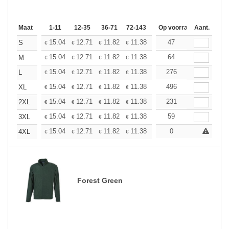
Maat
1-11
12-35
36-71
72-143
144-287
Op voorraad
288 +
Aant.
Meer
+
15.04
12.71
11.82
11.38
10.75
47
9.94
S
€
€
€
€
€
€
+
15.04
12.71
11.82
11.38
10.75
64
9.94
M
€
€
€
€
€
€
+
15.04
12.71
11.82
11.38
10.75
276
9.94
L
€
€
€
€
€
€
+
15.04
12.71
11.82
11.38
10.75
496
9.94
XL
€
€
€
€
€
€
+
15.04
12.71
11.82
11.38
10.75
231
9.94
2XL
€
€
€
€
€
€
+
15.04
12.71
11.82
11.38
10.75
59
9.94
3XL
€
€
€
€
€
€
+
15.04
12.71
11.82
11.38
10.75
0
9.94
4XL
€
€
€
€
€
€
Forest Green