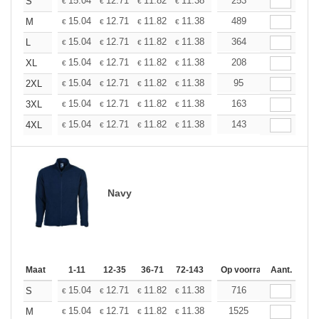
+
15.04
12.71
11.82
11.38
10.75
253
9.94
S
€
€
€
€
€
€
+
15.04
12.71
11.82
11.38
10.75
489
9.94
M
€
€
€
€
€
€
+
15.04
12.71
11.82
11.38
10.75
364
9.94
L
€
€
€
€
€
€
+
15.04
12.71
11.82
11.38
10.75
208
9.94
XL
€
€
€
€
€
€
+
15.04
12.71
11.82
11.38
10.75
95
9.94
2XL
€
€
€
€
€
€
+
15.04
12.71
11.82
11.38
10.75
163
9.94
3XL
€
€
€
€
€
€
+
15.04
12.71
11.82
11.38
10.75
143
9.94
4XL
€
€
€
€
€
€
Navy
Maat
1-11
12-35
36-71
72-143
144-287
Op voorraad
288 +
Aant.
Meer
+
15.04
12.71
11.82
11.38
10.75
716
9.94
S
€
€
€
€
€
€
+
15.04
12.71
11.82
11.38
10.75
1525
9.94
M
€
€
€
€
€
€