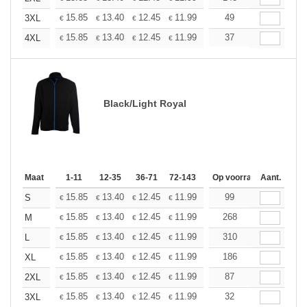
+
15.85
13.40
12.45
11.99
11.32
49
10.48
3XL
€
€
€
€
€
€
+
15.85
13.40
12.45
11.99
11.32
37
10.48
4XL
€
€
€
€
€
€
Black/Light Royal
Maat
1-11
12-35
36-71
72-143
144-287
Op voorraad
288 +
Aant.
Meer
+
15.85
13.40
12.45
11.99
11.32
99
10.48
S
€
€
€
€
€
€
+
15.85
13.40
12.45
11.99
11.32
268
10.48
M
€
€
€
€
€
€
+
15.85
13.40
12.45
11.99
11.32
310
10.48
L
€
€
€
€
€
€
+
15.85
13.40
12.45
11.99
11.32
186
10.48
XL
€
€
€
€
€
€
+
15.85
13.40
12.45
11.99
11.32
87
10.48
2XL
€
€
€
€
€
€
+
15.85
13.40
12.45
11.99
11.32
32
10.48
3XL
€
€
€
€
€
€