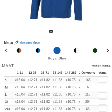
kleur
kies een kleur
Royal Blue
MAAT
MATENTABEL
1-11
12-35
36-71
72-143
144-287
288 +
Op voorraad
Meer
Aant.
+
15.04
12.71
11.82
11.38
10.75
9.94
163
S
€
€
€
€
€
€
+
15.04
12.71
11.82
11.38
10.75
9.94
6
M
€
€
€
€
€
€
+
15.04
12.71
11.82
11.38
10.75
9.94
116
L
€
€
€
€
€
€
+
15.04
12.71
11.82
11.38
10.75
9.94
204
XL
€
€
€
€
€
€
+
15.04
12.71
11.82
11.38
10.75
9.94
66
2XL
€
€
€
€
€
€