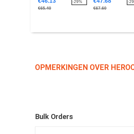
€46.13
€47.68
-29%
-2
€65.40
€67.60
OPMERKINGEN OVER HEROC
Bulk Orders