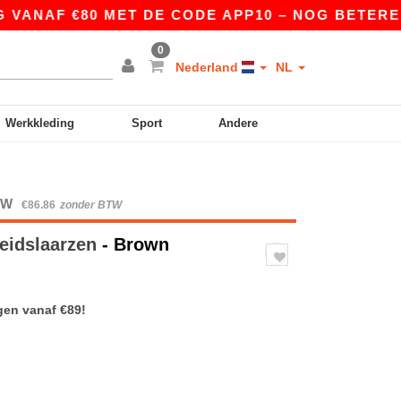
NAF €80 MET DE CODE APP10 – NOG BETERE PRIJ
0
Nederland
NL
Werkkleding
Sport
Andere
BTW
€86.86
zonder BTW
heidslaarzen
- Brown
gen vanaf €89!