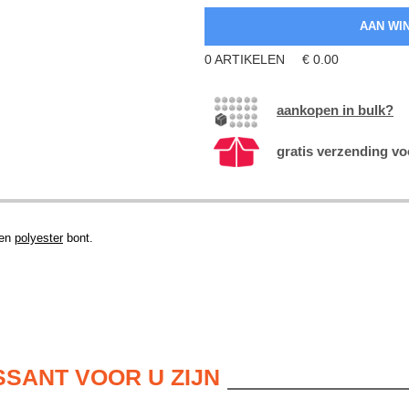
0
ARTIKELEN
€
0.00
aankopen in bulk?
gratis verzending vo
 en
polyester
bont.
SSANT VOOR U ZIJN