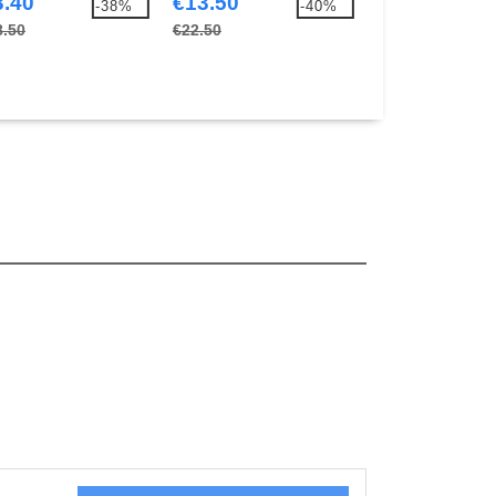
3.40
€13.50
€89.32
-38%
-40%
8.50
€22.50
€127.30