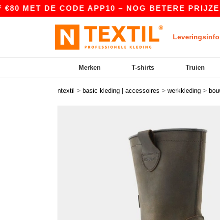
0 MET DE CODE APP10 – NOG BETERE PRIJZEN IN
Leveringsinfo
Merken
T-shirts
Truien
>
>
>
ntextil
basic kleding | accessoires
werkkleding
bou