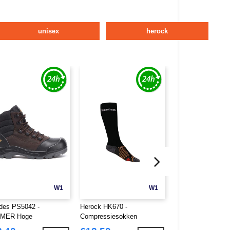
unisex
herock
W1
W1
des PS5042 -
Herock HK670 -
Herock HK760 - G
MER Hoge
Compressiesokken
Hoge schoenen
igheidsschoenen