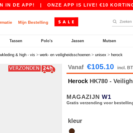
 DE APP!
|
ONZE APP IS LIVE! €10 KORTING VA
rmatie
Mijn Bestelling
Tassen
Polo's
Jassen
Mutsen
>
>
>
wkleding & high - vis
werk- en veiligheidsschoenen
unisex
herock
€105.10
Vanaf
incl. 
Herock
HK780 - Veilig
MAGAZIJN
W1
Gratis verzending voor bestellin
kleur