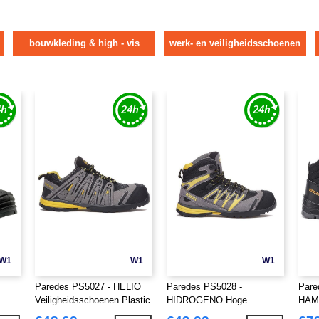
bouwkleding & high - vis
werk- en veiligheidsschoenen
W1
W1
W1
Paredes PS5027 - HELIO
Paredes PS5028 -
Pare
Veiligheidsschoenen Plastic
HIDROGENO Hoge
HAM
Neus
Veiligheidsschoenen Plastic
Veil