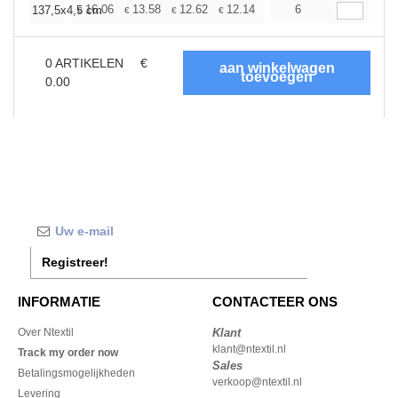
+
16.06
13.58
12.62
12.14
11.47
6
10.61
137,5x4,5 cm
€
€
€
€
€
€
0
ARTIKELEN
€
0.00
Registreer!
INFORMATIE
CONTACTEER ONS
Over Ntextil
Klant
klant@ntextil.nl
Track my order now
Sales
Betalingsmogelijkheden
verkoop@ntextil.nl
Levering