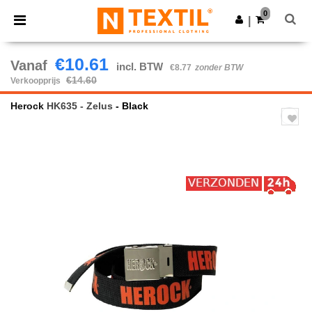
×
Ntextil-app
0
Download app
|
Betere prijzen in de app!
€10.61
Vanaf
incl. BTW
€8.77
zonder BTW
€14.60
Verkoopprijs
Herock
HK635 - Zelus
- Black
Previous
Next