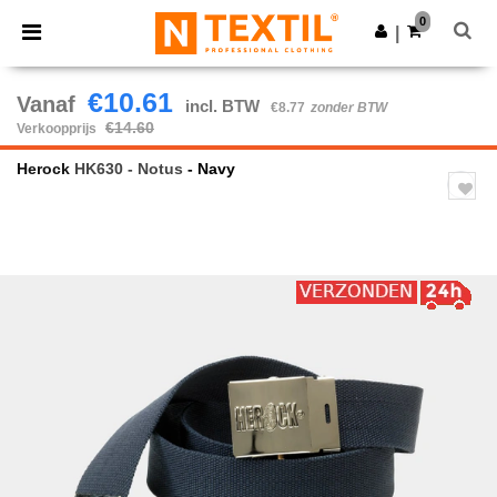
×
Ntextil-app
0
Download app
|
Betere prijzen in de app!
€10.61
Vanaf
incl. BTW
€8.77
zonder BTW
€14.60
Verkoopprijs
Herock
HK630 - Notus
- Navy
Previous
Next