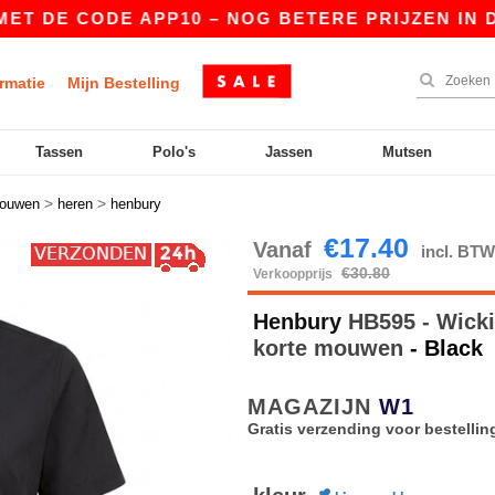
DE CODE APP10 – NOG BETERE PRIJZEN IN DE AP
rmatie
Mijn Bestelling
Tassen
Polo's
Jassen
Mutsen
>
>
mouwen
heren
henbury
€17.40
Vanaf
incl. BT
€30.80
Verkoopprijs
Henbury
HB595 - Wickin
korte mouwen
- Black
MAGAZIJN
W1
Gratis verzending voor bestellin