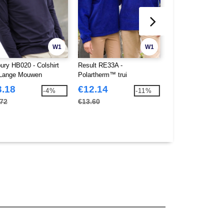
W1
W1
ury HB020 - Colshirt
Result RE33A -
Result R120A - Sof
Lange Mouwen
Polartherm™ trui
activity jack
3.18
€12.14
€30.46
-4%
-11%
.72
€13.60
€34.11