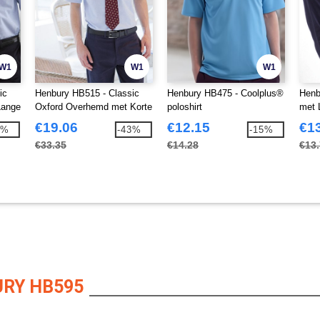
W1
W1
W1
ic
Henbury HB515 - Classic
Henbury HB475 - Coolplus®
Henb
Lange
Oxford Overhemd met Korte
poloshirt
met 
Mouw
€19.06
€12.15
€1
3%
-43%
-15%
€33.35
€14.28
€13
RY HB595