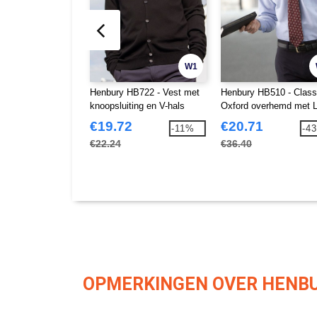
W1
Henbury HB722 - Vest met
Henbury HB510 - Class
knoopsluiting en V-hals
Oxford overhemd met 
Mouw
€19.72
€20.71
-11%
-4
€22.24
€36.40
OPMERKINGEN OVER HENBU