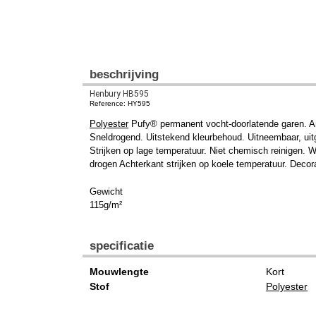
beschrijving
Henbury HB595
Reference: HY595
Polyester
Pufy® permanent vocht-doorlatende garen. An
Sneldrogend. Uitstekend kleurbehoud. Uitneembaar, uit
Strijken op lage temperatuur. Niet chemisch reinigen.
drogen Achterkant strijken op koele temperatuur. Decorat
Gewicht
115g/m²
specificatie
Mouwlengte
Kort
Stof
Polyester