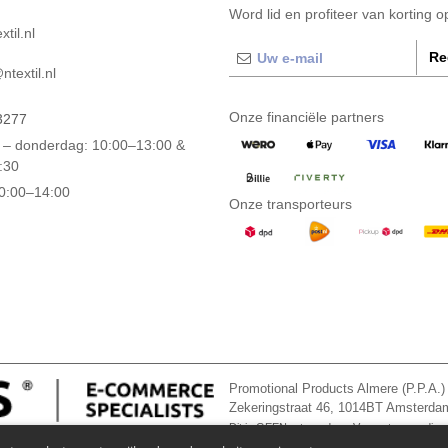
Word lid en profiteer van korting 
til.nl
Re
textil.nl
Onze financiële partners
3277
– donderdag: 10:00–13:00 &
:30
10:00–14:00
Onze transporteurs
Promotional Products Almere (P.P.A.)
Zekeringstraat 46, 1014BT Amsterd
Dit is GEEN retouradres. Voor retourzending, 