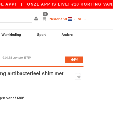
P!
|
ONZE APP IS LIVE! €10 KORTING VANAF €8
0
Nederland
NL
Werkkleding
Sport
Andere
W
€14.38
zonder BTW
-44%
g antibacterieel shirt met
gen vanaf €89!