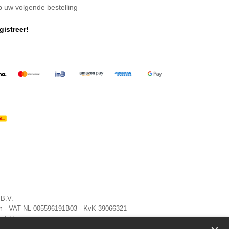
op uw volgende bestelling
gistreer!
 B.V.
am - VAT NL 005596191B03 - KvK 39066321
zie hier