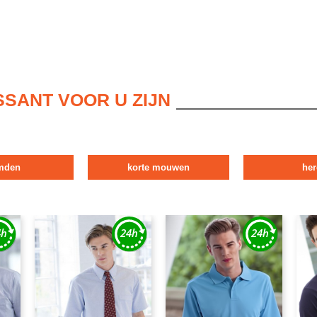
SSANT VOOR U ZIJN
mden
korte mouwen
her