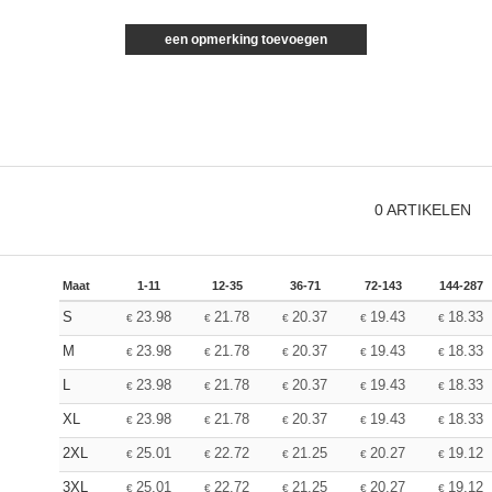
een opmerking toevoegen
0
ARTIKELEN
Maat
1-11
12-35
36-71
72-143
144-287
S
23.98
21.78
20.37
19.43
18.33
€
€
€
€
€
M
23.98
21.78
20.37
19.43
18.33
€
€
€
€
€
L
23.98
21.78
20.37
19.43
18.33
€
€
€
€
€
XL
23.98
21.78
20.37
19.43
18.33
€
€
€
€
€
2XL
25.01
22.72
21.25
20.27
19.12
€
€
€
€
€
3XL
25.01
22.72
21.25
20.27
19.12
€
€
€
€
€