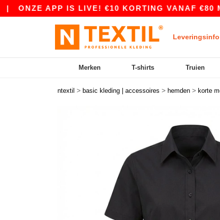
NZE APP IS LIVE! €10 KORTING VANAF €80 MET 
Leveringsinfo
Merken
T-shirts
Truien
>
>
>
ntextil
basic kleding | accessoires
hemden
korte 