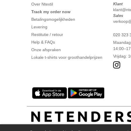
Over Ntextil
Klant
klant@ntex
Track my order now
Sales
Betalingsmogelijkheden
verkoop@n
Levering
Restitutie / retour
020 323 
Help & FAQs
Maandag 
14:00–17
Onze afspraken
Vrijdag: 
Lokale t-shirts voor groothandelprijzen