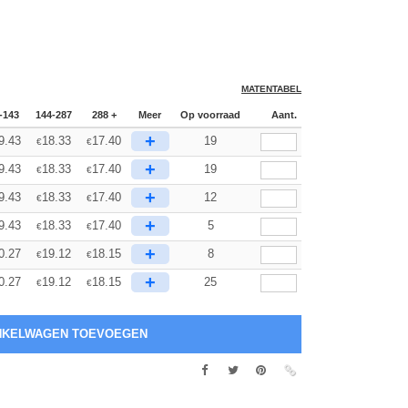
MATENTABEL
-143
144-287
288 +
Meer
Op voorraad
Aant.
+
9.43
18.33
17.40
19
€
€
+
9.43
18.33
17.40
19
€
€
+
9.43
18.33
17.40
12
€
€
+
9.43
18.33
17.40
5
€
€
+
0.27
19.12
18.15
8
€
€
+
0.27
19.12
18.15
25
€
€