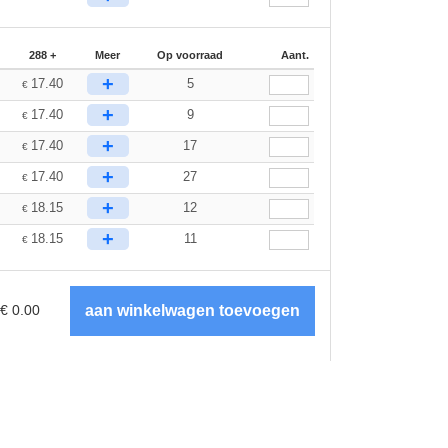
288 +
Meer
Op voorraad
Aant.
+
17.40
5
€
+
17.40
9
€
+
17.40
17
€
+
17.40
27
€
+
18.15
12
€
+
18.15
11
€
€
0.00