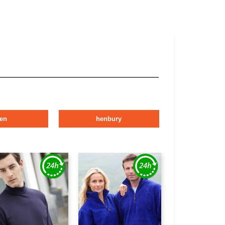
en
henbury