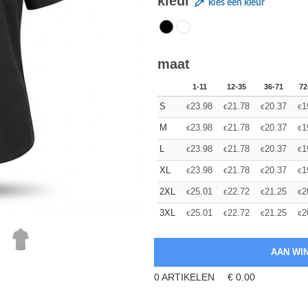
kleur
kies een kleur
maat
1-11
12-35
36-71
72
S
23.98
21.78
20.37
1
€
€
€
€
M
23.98
21.78
20.37
1
€
€
€
€
L
23.98
21.78
20.37
1
€
€
€
€
XL
23.98
21.78
20.37
1
€
€
€
€
2XL
25.01
22.72
21.25
2
€
€
€
€
3XL
25.01
22.72
21.25
2
€
€
€
€
0
ARTIKELEN
€
0.00