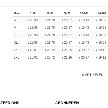
Maat
1-11
12-35
36-71
72-143
144-287
S
23.98
21.78
20.37
19.43
18.33
€
€
€
€
€
M
23.98
21.78
20.37
19.43
18.33
€
€
€
€
€
L
23.98
21.78
20.37
19.43
18.33
€
€
€
€
€
XL
23.98
21.78
20.37
19.43
18.33
€
€
€
€
€
2XL
25.01
22.72
21.25
20.27
19.12
€
€
€
€
€
3XL
25.01
22.72
21.25
20.27
19.12
€
€
€
€
€
0
ARTIKELEN
TEER ONS
ABONNEREN