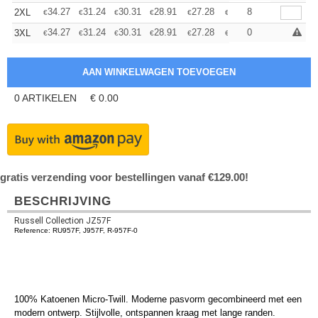
+
34.27
31.24
30.31
28.91
27.28
25.88
8
2XL
€
€
€
€
€
€
+
34.27
31.24
30.31
28.91
27.28
25.88
0
3XL
€
€
€
€
€
€
0
ARTIKELEN
€
0.00
gratis verzending voor bestellingen vanaf €129.00!
BESCHRIJVING
Russell Collection JZ57F
Reference: RU957F, J957F, R-957F-0
100% Katoenen Micro-Twill. Moderne pasvorm gecombineerd met een
modern ontwerp. Stijlvolle, ontspannen kraag met lange randen.