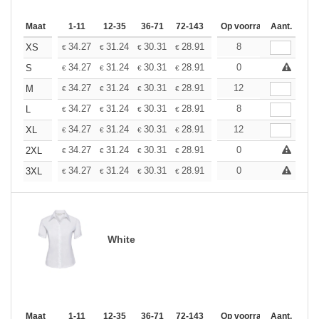
Maat
1-11
12-35
36-71
72-143
144-287
Op voorraad
288 +
Aant.
Meer
+
34.27
31.24
30.31
28.91
27.28
8
25.88
XS
€
€
€
€
€
€
+
34.27
31.24
30.31
28.91
27.28
0
25.88
S
€
€
€
€
€
€
+
34.27
31.24
30.31
28.91
27.28
12
25.88
M
€
€
€
€
€
€
+
34.27
31.24
30.31
28.91
27.28
8
25.88
L
€
€
€
€
€
€
+
34.27
31.24
30.31
28.91
27.28
12
25.88
XL
€
€
€
€
€
€
+
34.27
31.24
30.31
28.91
27.28
0
25.88
2XL
€
€
€
€
€
€
+
34.27
31.24
30.31
28.91
27.28
0
25.88
3XL
€
€
€
€
€
€
White
Maat
1-11
12-35
36-71
72-143
144-287
Op voorraad
288 +
Aant.
Meer