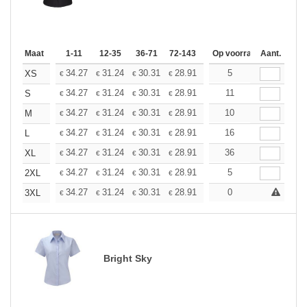
Maat
1-11
12-35
36-71
72-143
144-287
Op voorraad
288 +
Aant.
Meer
+
34.27
31.24
30.31
28.91
27.28
5
25.88
XS
€
€
€
€
€
€
+
34.27
31.24
30.31
28.91
27.28
11
25.88
S
€
€
€
€
€
€
+
34.27
31.24
30.31
28.91
27.28
10
25.88
M
€
€
€
€
€
€
+
34.27
31.24
30.31
28.91
27.28
16
25.88
L
€
€
€
€
€
€
+
34.27
31.24
30.31
28.91
27.28
36
25.88
XL
€
€
€
€
€
€
+
34.27
31.24
30.31
28.91
27.28
5
25.88
2XL
€
€
€
€
€
€
+
34.27
31.24
30.31
28.91
27.28
0
25.88
3XL
€
€
€
€
€
€
Bright Sky