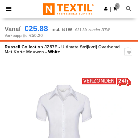
×
Ntextil-app
0
Download app
|
Betere prijzen in de app!
€25.88
Vanaf
incl. BTW
€21.39
zonder BTW
€50.20
Verkoopprijs
Russell Collection
JZ57F - Ultimate Strijkvrij Overhemd
Met Korte Mouwen
- White
Previous
Next