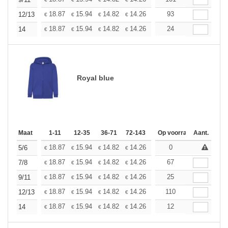
+
+
18.87
15.94
14.82
14.26
13.48
93
12.46
12/13
€
€
€
€
€
€
+
18.87
15.94
14.82
14.26
13.48
24
12.46
14
€
€
€
€
€
€
Royal blue
Maat
1-11
12-35
36-71
72-143
144-287
Op voorraad
288 +
Aant.
Meer
+
18.87
15.94
14.82
14.26
13.48
0
12.46
5/6
€
€
€
€
€
€
+
18.87
15.94
14.82
14.26
13.48
67
12.46
7/8
€
€
€
€
€
€
+
18.87
15.94
14.82
14.26
13.48
25
12.46
9/11
€
€
€
€
€
€
+
18.87
15.94
14.82
14.26
13.48
110
12.46
12/13
€
€
€
€
€
€
+
18.87
15.94
14.82
14.26
13.48
12
12.46
14
€
€
€
€
€
€