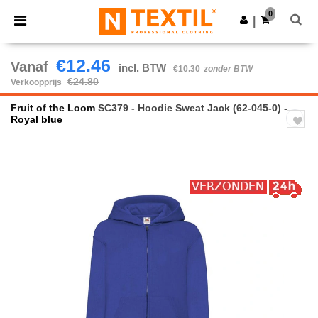
×
Ntextil-app
0
Download app
|
Betere prijzen in de app!
€12.46
Vanaf
incl. BTW
€10.30
zonder BTW
€24.80
Verkoopprijs
Fruit of the Loom
SC379 - Hoodie Sweat Jack (62-045-0)
-
Royal blue
Previous
Next