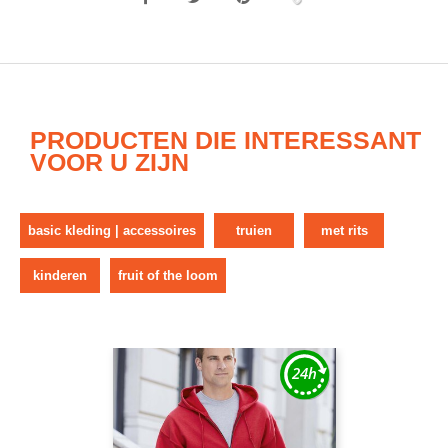
PRODUCTEN DIE INTERESSANT
VOOR U ZIJN
basic kleding | accessoires
truien
met rits
kinderen
fruit of the loom