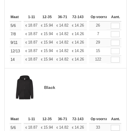
Maat
1-11
12-35
36-71
72-143
144-287
Op voorraad
288 +
Aant.
Meer
+
18.87
15.94
14.82
14.26
13.48
26
12.46
5/6
€
€
€
€
€
€
+
18.87
15.94
14.82
14.26
13.48
7
12.46
7/8
€
€
€
€
€
€
+
18.87
15.94
14.82
14.26
13.48
29
12.46
9/11
€
€
€
€
€
€
+
18.87
15.94
14.82
14.26
13.48
15
12.46
12/13
€
€
€
€
€
€
+
18.87
15.94
14.82
14.26
13.48
122
12.46
14
€
€
€
€
€
€
Black
Maat
1-11
12-35
36-71
72-143
144-287
Op voorraad
288 +
Aant.
Meer
+
18.87
15.94
14.82
14.26
13.48
33
12.46
5/6
€
€
€
€
€
€