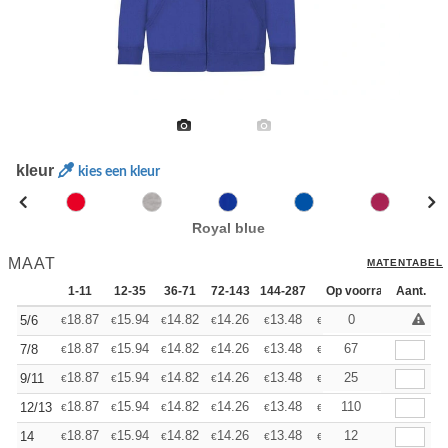
kleur
kies een kleur
Royal blue
MAAT
MATENTABEL
1-11
12-35
36-71
72-143
144-287
288 +
Op voorraad
Meer
Aant.
+
18.87
15.94
14.82
14.26
13.48
12.46
0
5/6
€
€
€
€
€
€
+
18.87
15.94
14.82
14.26
13.48
12.46
67
7/8
€
€
€
€
€
€
+
18.87
15.94
14.82
14.26
13.48
12.46
25
9/11
€
€
€
€
€
€
+
18.87
15.94
14.82
14.26
13.48
12.46
110
12/13
€
€
€
€
€
€
+
18.87
15.94
14.82
14.26
13.48
12.46
12
14
€
€
€
€
€
€