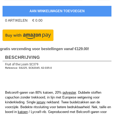
0
ARTIKELEN
€
0.00
gratis verzending voor bestellingen vanaf €129.00!
BESCHRIJVING
Fruit of the Loom SC379
Reference: SS225, SC62045, 62-035-0
Belcoro®-garen van 80% katoen, 20%
polyester
. Dubbele stoffen
capuchon zonder trekkoord, in lijn met Europese wetgeving voor
kinderkleding. Single
jersey
nekband. Twee buidelzakken aan de
voorzijde. Bedekte ritssluiting voor betere bedrukbaarheid. Nek, taille en
boord in
katoen
/ Lycra®-rib. Geproduceerd met Belcoro®-garen voor