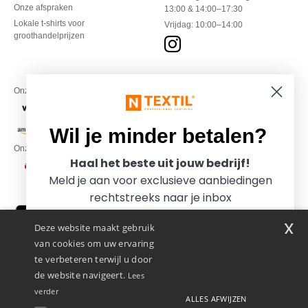
Onze afspraken
13:00 & 14:00–17:30
Lokale t-shirts voor
Vrijdag: 10:00–14:00
groothandelprijzen
Onze financiële partners
Wil je minder betalen?
Onze transporteurs
Haal het beste uit jouw bedrijf!
Meld je aan voor exclusieve aanbiedingen
rechtstreeks naar je inbox
x
Deze website maakt gebruik
van cookies om uw ervaring
te verbeteren terwijl u door
de website navigeert.
Lees
verder
ALLES AFWIJZEN
Promotional Products Almere (P.P.A.) B.V.