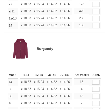
+
18.87
15.94
14.82
14.26
13.48
173
12.46
7/8
€
€
€
€
€
€
+
18.87
15.94
14.82
14.26
13.48
420
12.46
9/11
€
€
€
€
€
€
+
18.87
15.94
14.82
14.26
13.48
288
12.46
12/13
€
€
€
€
€
€
+
18.87
15.94
14.82
14.26
13.48
150
12.46
14
€
€
€
€
€
€
Burgundy
Maat
1-11
12-35
36-71
72-143
144-287
Op voorraad
288 +
Aant.
Meer
+
18.87
15.94
14.82
14.26
13.48
13
12.46
14
€
€
€
€
€
€
+
18.87
15.94
14.82
14.26
13.48
4
12.46
06
€
€
€
€
€
€
+
18.87
15.94
14.82
14.26
13.48
18
12.46
08
€
€
€
€
€
€
+
18.87
15.94
14.82
14.26
13.48
7
12.46
10
€
€
€
€
€
€