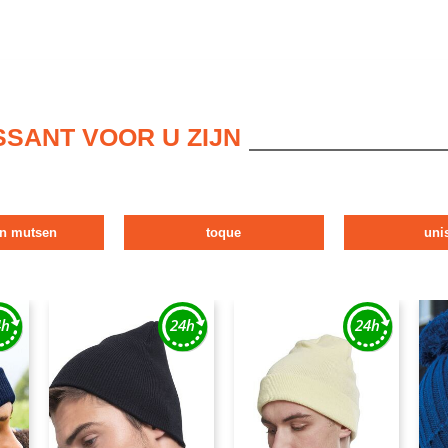
SSANT VOOR U ZIJN
en mutsen
toque
uni