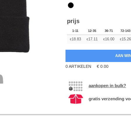
prijs
1-11
12-35
36-71
72-143
18.83
17.11
16.00
15.26
€
€
€
€
0
ARTIKELEN
€
0.00
aankopen in bulk?
gratis verzending vo