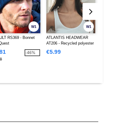
W1
W1
LT RS369 - Bonnet
ATLANTIS HEADWEAR
ATLANTIS HEA
Quest
AT206 - Recycled polyester
AT207 - Recycled 
bob
beanie
.81
€5.99
€5.32
-46%
8