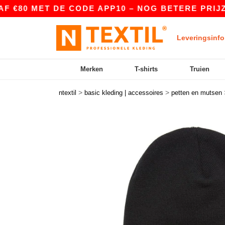
80 MET DE CODE APP10 – NOG BETERE PRIJZEN I
Leveringsinfo
Merken
T-shirts
Truien
>
>
ntextil
basic kleding | accessoires
petten en mutsen