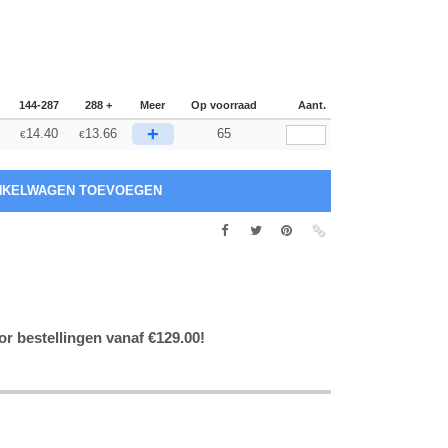
144-287
288 +
Meer
Op voorraad
Aant.
+
14.40
13.66
65
€
€
or bestellingen vanaf €129.00!