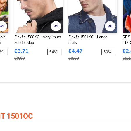
W1
W1
W1
anie
Flexfit 1500KC - Acryl muts
Flexfit 1501KC - Lange
RESU
n
zonder klep
muts
HDi 
€3.71
€4.47
€2
4%
-54%
-50%
€8.00
€9.00
€5.1
T 1501OC