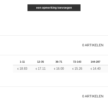
een opmerking toevoegen
0
ARTIKELEN
1-11
12-35
36-71
72-143
144-287
18.83
17.11
16.00
15.26
14.40
€
€
€
€
€
0
ARTIKELEN