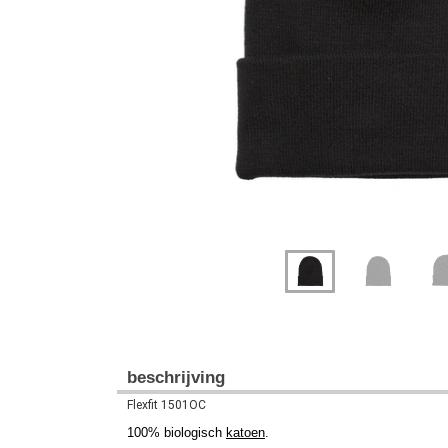
Previous
Next
beschrijving
Flexfit 1501OC
100% biologisch
katoen
.