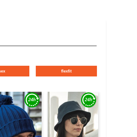
sex
flexfit