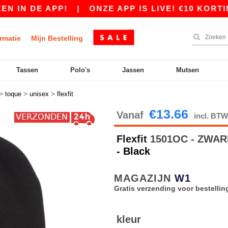
N DE APP!
|
ONZE APP IS LIVE! €10 KORTING 
rmatie
Mijn Bestelling
Tassen
Polo's
Jassen
Mutsen
>
>
>
toque
unisex
flexfit
€13.66
Vanaf
incl. BT
Flexfit
1501OC - ZWA
- Black
MAGAZIJN
W1
Gratis verzending voor bestellin
kleur