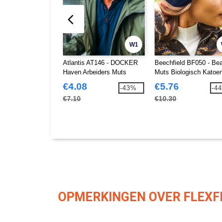
W1
Atlantis AT146 - DOCKER
Beechfield BF050 - Be
Haven Arbeiders Muts
Muts Biologisch Katoe
€4.08
€5.76
-43%
-4
€7.10
€10.30
OPMERKINGEN OVER FLEXFI