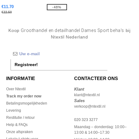
€11.70
-48%
€22.50
Koop
Groothandel en detailhandel Dames Sport beha's
bij
Ntextil Nederland
Registreer!
INFORMATIE
CONTACTEER ONS
Over Ntextil
Klant
klant@ntextil.nl
Track my order now
Sales
Betalingsmogelijkheden
verkoop@ntextil.nl
Levering
Restitutie / retour
020 323 3277
Help & FAQs
Maandag – donderdag: 10:00–
Onze afspraken
13:00 & 14:00–17:30