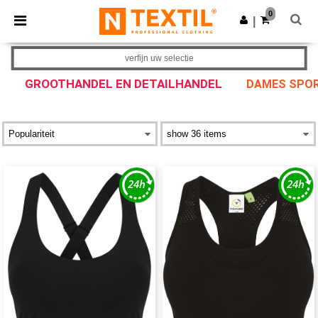
×
Ntextil-app
0
Download app
|
Betere prijzen in de app!
verfijn uw selectie
GROOTHANDEL EN DETAILHANDEL
DAMES SPOR