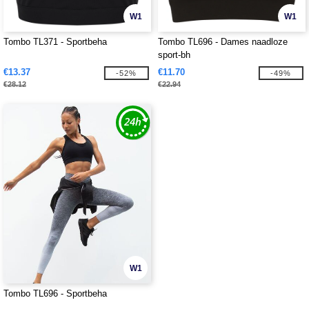
W1
W1
Tombo TL371 - Sportbeha
Tombo TL696 - Dames naadloze
sport-bh
€13.37
€11.70
-52%
-49%
€28.12
€22.94
W1
Tombo TL696 - Sportbeha