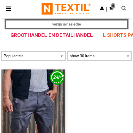
×
Ntextil-app
0
Download app
|
Betere prijzen in de app!
verfijn uw selectie
GROOTHANDEL EN DETAILHANDEL
L SHORTS PA