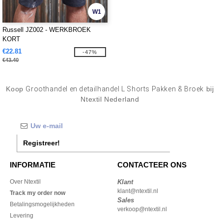
W1
Russell JZ002 - WERKBROEK
KORT
€22.81
-47%
€43.40
Koop
Groothandel en detailhandel L Shorts Pakken & Broek
bij
Ntextil Nederland
Registreer!
INFORMATIE
CONTACTEER ONS
Over Ntextil
Klant
klant@ntextil.nl
Track my order now
Sales
Betalingsmogelijkheden
verkoop@ntextil.nl
Levering