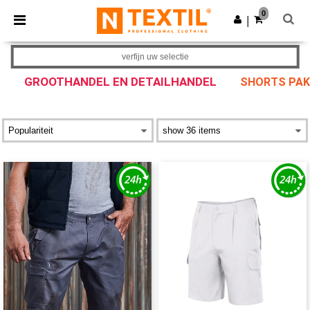
×
Ntextil-app
0
Download app
|
Betere prijzen in de app!
verfijn uw selectie
GROOTHANDEL EN DETAILHANDEL
SHORTS PAK