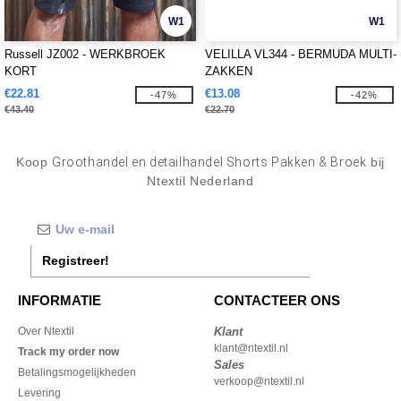
W1
W1
Russell JZ002 - WERKBROEK
VELILLA VL344 - BERMUDA MULTI-
KORT
ZAKKEN
€22.81
€13.08
-47%
-42%
€43.40
€22.70
Koop
Groothandel en detailhandel Shorts Pakken & Broek
bij
Ntextil Nederland
Registreer!
INFORMATIE
CONTACTEER ONS
Over Ntextil
Klant
klant@ntextil.nl
Track my order now
Sales
Betalingsmogelijkheden
verkoop@ntextil.nl
Levering