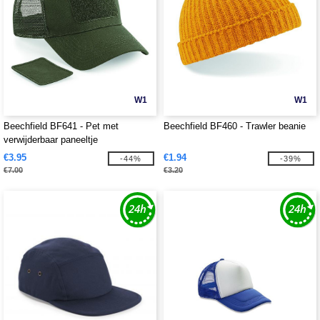
W1
W1
Beechfield BF641 - Pet met
Beechfield BF460 - Trawler beanie
verwijderbaar paneeltje
€3.95
€1.94
-44%
-39%
€7.00
€3.20