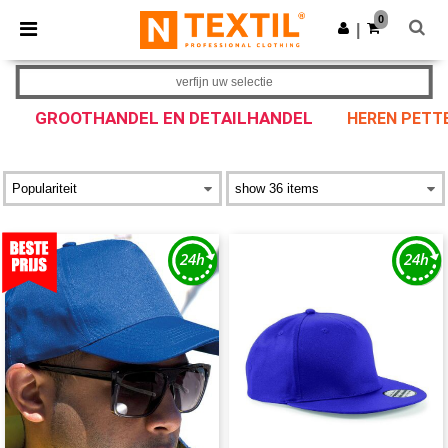
×
Ntextil-app
0
Download app
|
Betere prijzen in de app!
verfijn uw selectie
GROOTHANDEL EN DETAILHANDEL
HEREN PETT