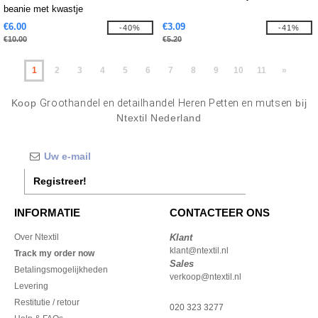
beanie met kwastje
€6.00
€3.09
-40%
-41%
€10.00
€5.20
1
2
3
4
5
6
7
8
9
10
11
»
Koop
Groothandel en detailhandel Heren Petten en mutsen
bij
Ntextil Nederland
Registreer!
INFORMATIE
CONTACTEER ONS
Over Ntextil
Klant
klant@ntextil.nl
Track my order now
Sales
Betalingsmogelijkheden
verkoop@ntextil.nl
Levering
Restitutie / retour
020 323 3277