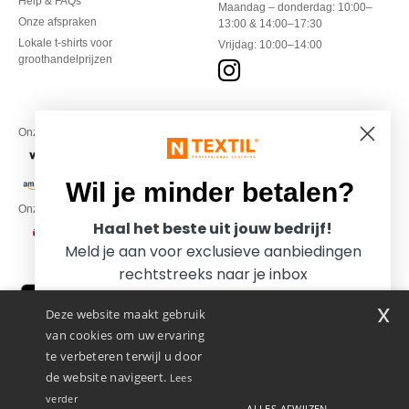
Help & FAQs
Maandag – donderdag: 10:00–
Onze afspraken
13:00 & 14:00–17:30
Lokale t-shirts voor
Vrijdag: 10:00–14:00
groothandelprijzen
Onze financiële partners
Wil je minder betalen?
Onze transporteurs
Haal het beste uit jouw bedrijf!
Meld je aan voor exclusieve aanbiedingen
rechtstreeks naar je inbox
x
Deze website maakt gebruik
van cookies om uw ervaring
te verbeteren terwijl u door
de website navigeert.
Lees
verder
ALLES AFWIJZEN
Promotional Products Almere (P.P.A.) B.V.