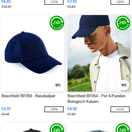
€6.81
€3.91
-43%
-40%
€12.00
€6.50
W1
W1
Beechfield BF059 - Baseballpet
Beechfield BF054 - Pet 6-Panelen
Biologisch Katoen
€3.97
€4.52
-39%
-41%
€6.50
€7.60