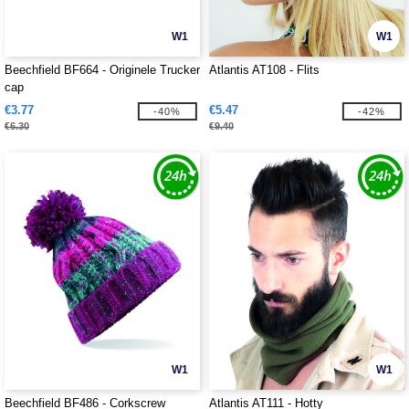
W1
W1
Beechfield BF664 - Originele Trucker
Atlantis AT108 - Flits
cap
€3.77
€5.47
-40%
-42%
€6.30
€9.40
W1
W1
Beechfield BF486 - Corkscrew
Atlantis AT111 - Hotty