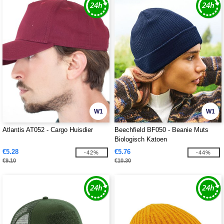
W1
W1
Atlantis AT052 - Cargo Huisdier
Beechfield BF050 - Beanie Muts
Biologisch Katoen
€5.28
€5.76
-42%
-44%
€9.10
€10.30