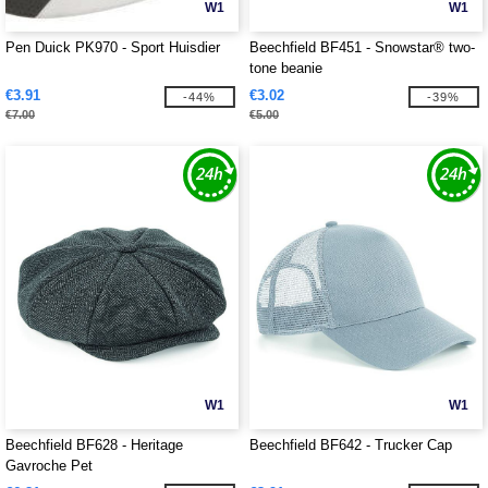
W1
W1
Pen Duick PK970 - Sport Huisdier
Beechfield BF451 - Snowstar® two-
tone beanie
€3.91
€3.02
-44%
-39%
€7.00
€5.00
W1
W1
Beechfield BF628 - Heritage
Beechfield BF642 - Trucker Cap
Gavroche Pet