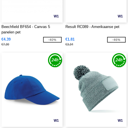
W1
W1
Beechfield BF654 - Canvas 5
Result RC089 - Amerikaanse pet
panelen pet
€4.39
€1.81
-40%
-46%
€7.30
€3.34
W1
W1