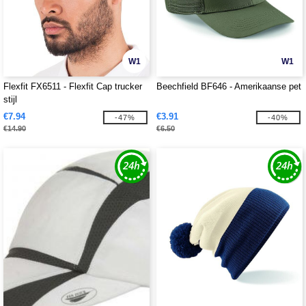
W1
W1
Flexfit FX6511 - Flexfit Cap trucker
Beechfield BF646 - Amerikaanse pet
stijl
€7.94
€3.91
-47%
-40%
€14.90
€6.50