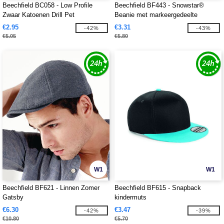
Beechfield BC058 - Low Profile
Beechfield BF443 - Snowstar®
Zwaar Katoenen Drill Pet
Beanie met markeergedeelte
€2.95
€3.31
-42%
-43%
€5.05
€5.80
W1
W1
Beechfield BF621 - Linnen Zomer
Beechfield BF615 - Snapback
Gatsby
kindermuts
€6.30
€3.47
-42%
-39%
€10.80
€5.70