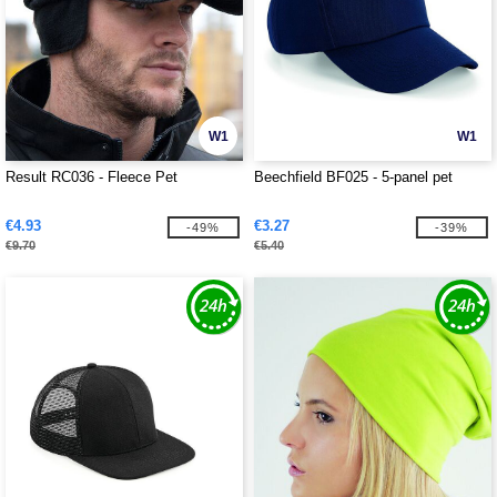
W1
W1
Result RC036 - Fleece Pet
Beechfield BF025 - 5-panel pet
€4.93
€3.27
-49%
-39%
€9.70
€5.40