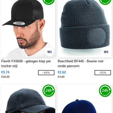
W1
W1
Flexfit FX6606 - gebogen klep pet
Beechfield BF446 - Beanie met
trucker stijl
ronde pasvorm
€5.74
€2.62
-44%
-45%
€10.30
€4.80