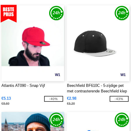
W1
W1
Atlantis AT090 - Snap Vijf
Beechfield BF610C - 5-zijdige pet
met contrasterende Beechfield klep
€5.13
€2.98
-40%
-43%
€8.60
€5.20