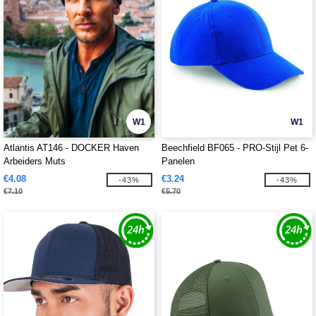
W1
W1
Atlantis AT146 - DOCKER Haven
Beechfield BF065 - PRO-Stijl Pet 6-
Arbeiders Muts
Panelen
€4.08
€3.24
-43%
-43%
€7.10
€5.70