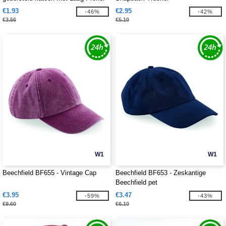
€1.93
€2.95
-46%
-42%
€3.56
€5.10
W1
W1
Beechfield BF655 - Vintage Cap
Beechfield BF653 - Zeskantige
Beechfield pet
€3.95
€3.47
-59%
-43%
€9.60
€6.10