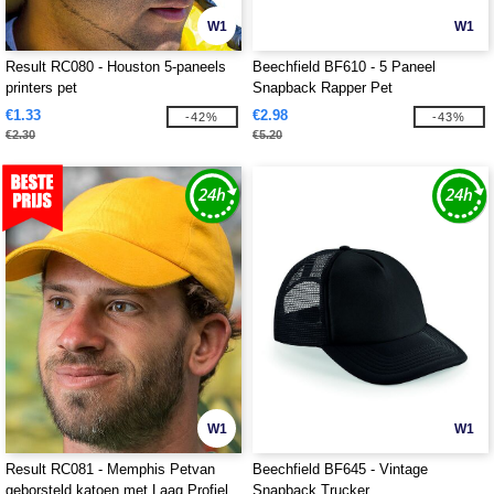
W1
W1
Result RC080 - Houston 5-paneels
Beechfield BF610 - 5 Paneel
printers pet
Snapback Rapper Pet
€1.33
€2.98
-42%
-43%
€2.30
€5.20
W1
W1
Result RC081 - Memphis Petvan
Beechfield BF645 - Vintage
geborsteld katoen met Laag Profiel
Snapback Trucker