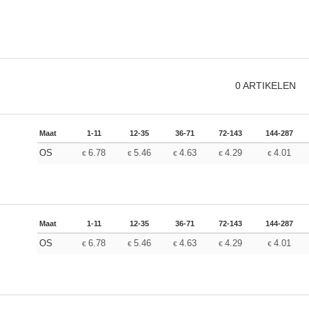
0
ARTIKELEN
Maat
1-11
12-35
36-71
72-143
144-287
OS
6.78
5.46
4.63
4.29
4.01
€
€
€
€
€
Maat
1-11
12-35
36-71
72-143
144-287
OS
6.78
5.46
4.63
4.29
4.01
€
€
€
€
€