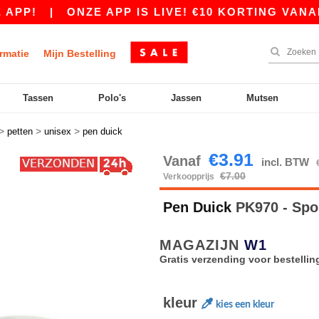
!
|
ONZE APP IS LIVE! €10 KORTING VANAF €8
rmatie
Mijn Bestelling
Tassen
Polo's
Jassen
Mutsen
>
>
>
petten
unisex
pen duick
€3.91
Vanaf
incl. BTW
€7.00
Verkoopprijs
Pen Duick
PK970 - Spo
MAGAZIJN
W1
Gratis verzending voor bestellin
kleur
kies een kleur