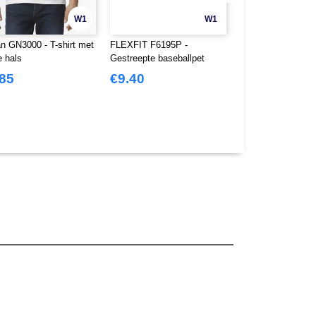
W1
W1
an GN3000 - T-shirt met
FLEXFIT F6195P -
FLEXFIT 6277CA -
e hals
Gestreepte baseballpet
.85
€9.40
€11.16