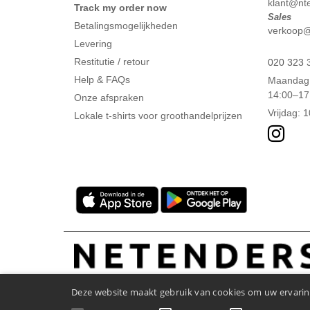
klant@ntex
Track my order now
Sales
Betalingsmogelijkheden
verkoop@n
Levering
Restitutie / retour
020 323 
Help & FAQs
Maandag 
14:00–17
Onze afspraken
Vrijdag: 
Lokale t-shirts voor groothandelprijzen
Deze website maakt gebruik van cookies om uw ervaring