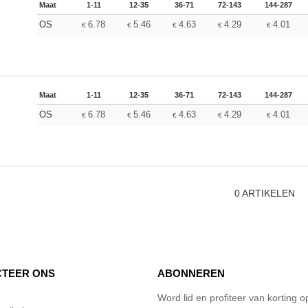
Maat
1-11
12-35
36-71
72-143
144-287
OS
6.78
5.46
4.63
4.29
4.01
€
€
€
€
€
Maat
1-11
12-35
36-71
72-143
144-287
OS
6.78
5.46
4.63
4.29
4.01
€
€
€
€
€
0
ARTIKELEN
TEER ONS
ABONNEREN
Word lid en profiteer van korting 