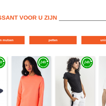
SSANT VOOR U ZIJN
en mutsen
petten
uni