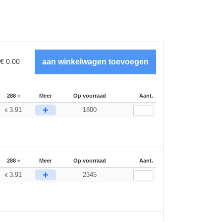
€
0.00
288 +
Meer
Op voorraad
Aant.
+
3.91
1800
€
288 +
Meer
Op voorraad
Aant.
+
3.91
2345
€