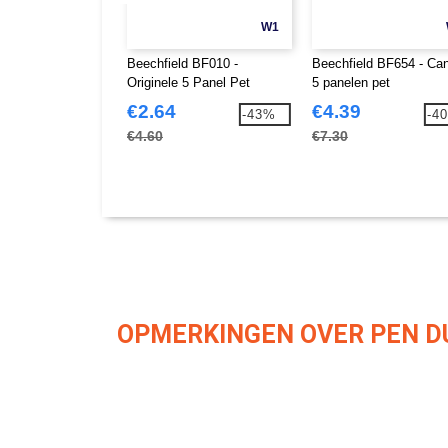
W1
Beechfield BF010 -
Beechfield BF654 - Ca
Originele 5 Panel Pet
5 panelen pet
€2.64
€4.39
-43%
-4
€4.60
€7.30
OPMERKINGEN OVER PEN DU