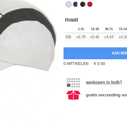
maat
1-11
12-35
36-71
72-14
OS
6.78
5.46
4.63
4.2
€
€
€
€
0
ARTIKELEN
€
0.00
aankopen in bulk?
gratis verzending vo