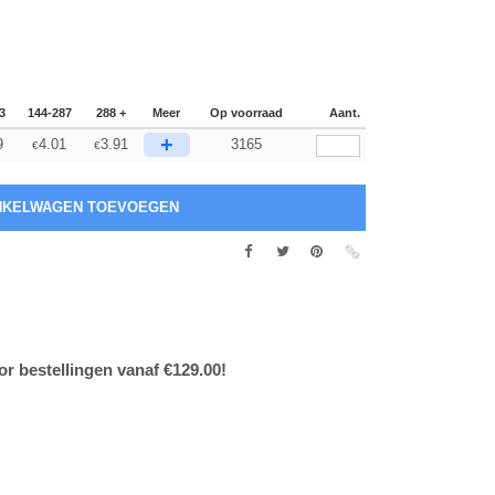
3
144-287
288 +
Meer
Op voorraad
Aant.
+
9
4.01
3.91
3165
€
€
or bestellingen vanaf €129.00!