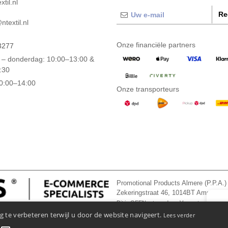
til.nl
Re
textil.nl
Onze financiële partners
3277
– donderdag: 10:00–13:00 &
:30
10:00–14:00
Onze transporteurs
Promotional Products Almere (P.P.A.)
Zekeringstraat 46, 1014BT Amsterd
Dit is GEEN retouradres. Voor retourzending, 
👋
Ha
 te verbeteren terwijl u door de website navigeert.
Lees verder
Als u 
ons op