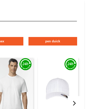
sex
pen duick