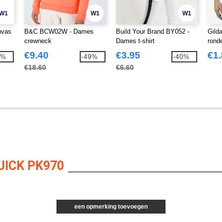
W1
W1
W1
nvas
B&C BCW02W - Dames
Build Your Brand BY052 -
Gild
crewneck
Dames t-shirt
rond
€9.40
€3.95
€1
0%
-49%
-40%
€18.60
€6.60
ICK PK970
een opmerking toevoegen