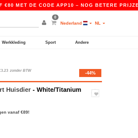
0 MET DE CODE APP10 – NOG BETERE PRIJZEN IN 
0
Nederland
NL
Werkkleding
Sport
Andere
€3.23
zonder BTW
-44%
rt Huisdier
- White/Titanium
gen vanaf €89!