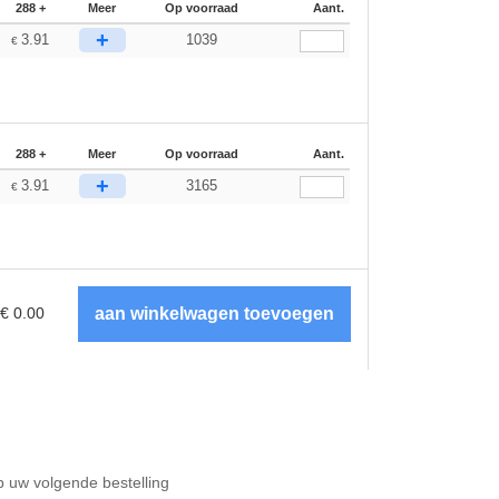
288 +
Meer
Op voorraad
Aant.
+
3.91
1039
€
288 +
Meer
Op voorraad
Aant.
+
3.91
3165
€
€
0.00
op uw volgende bestelling