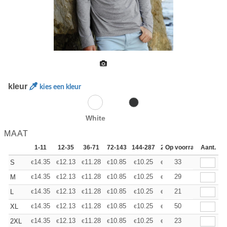
kleur
kies een kleur
White
MAAT
1-11
12-35
36-71
72-143
144-287
288 +
Op voorraad
Meer
Aant.
+
14.35
12.13
11.28
10.85
10.25
9.48
33
S
€
€
€
€
€
€
+
14.35
12.13
11.28
10.85
10.25
9.48
29
M
€
€
€
€
€
€
+
14.35
12.13
11.28
10.85
10.25
9.48
21
L
€
€
€
€
€
€
+
14.35
12.13
11.28
10.85
10.25
9.48
50
XL
€
€
€
€
€
€
+
14.35
12.13
11.28
10.85
10.25
9.48
23
2XL
€
€
€
€
€
€