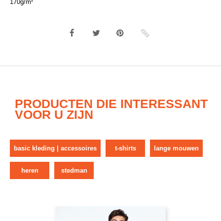
170g/m²
PRODUCTEN DIE INTERESSANT
VOOR U ZIJN
basic kleding | accessoires
t-shirts
lange mouwen
heren
stedman