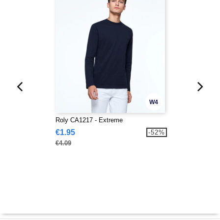
W4
Roly CA1217 - Extreme
€1.95
-52%
€4.09