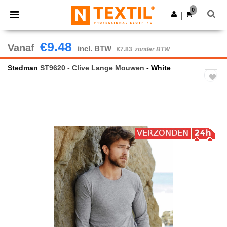
×
Ntextil-app
0
Download app
|
Betere prijzen in de app!
€9.48
Vanaf
incl. BTW
€7.83
zonder BTW
Stedman
ST9620 - Clive Lange Mouwen
- White
Previous
Next