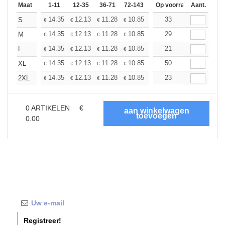
Maat
1-11
12-35
36-71
72-143
144-287
Op voorraad
288 +
Aant.
Meer
+
14.35
12.13
11.28
10.85
10.25
33
9.48
S
€
€
€
€
€
€
+
14.35
12.13
11.28
10.85
10.25
29
9.48
M
€
€
€
€
€
€
+
14.35
12.13
11.28
10.85
10.25
21
9.48
L
€
€
€
€
€
€
+
14.35
12.13
11.28
10.85
10.25
50
9.48
XL
€
€
€
€
€
€
+
14.35
12.13
11.28
10.85
10.25
23
9.48
2XL
€
€
€
€
€
€
0
ARTIKELEN
€
0.00
Registreer!