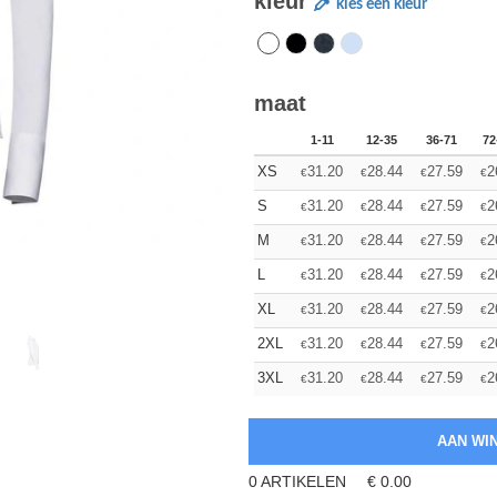
kleur
kies een kleur
maat
1-11
12-35
36-71
72
XS
31.20
28.44
27.59
2
€
€
€
€
S
31.20
28.44
27.59
2
€
€
€
€
M
31.20
28.44
27.59
2
€
€
€
€
L
31.20
28.44
27.59
2
€
€
€
€
XL
31.20
28.44
27.59
2
€
€
€
€
2XL
31.20
28.44
27.59
2
€
€
€
€
3XL
31.20
28.44
27.59
2
€
€
€
€
0
ARTIKELEN
€
0.00