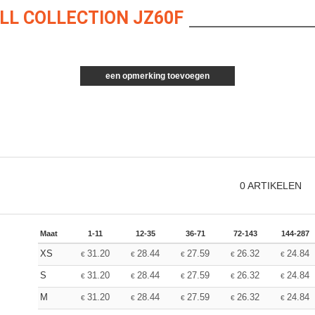
LL COLLECTION JZ60F
een opmerking toevoegen
0
ARTIKELEN
Maat
1-11
12-35
36-71
72-143
144-287
XS
31.20
28.44
27.59
26.32
24.84
€
€
€
€
€
S
31.20
28.44
27.59
26.32
24.84
€
€
€
€
€
M
31.20
28.44
27.59
26.32
24.84
€
€
€
€
€