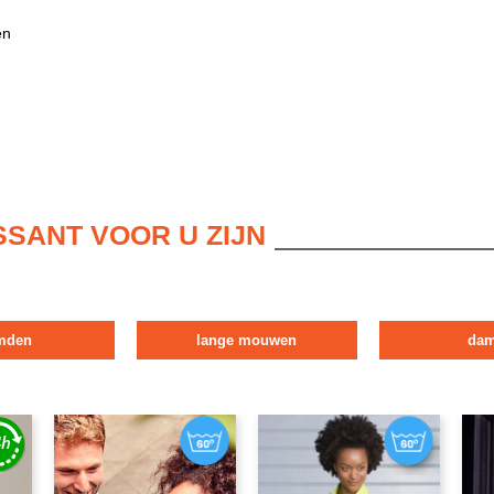
en
SSANT VOOR U ZIJN
mden
lange mouwen
da