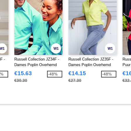
W1
W1
W1
F -
Russell Collection JZ34F -
Russell Collection JZ35F -
Russ
Dames Poplin Overhemd
Dames Poplin Overhemd
Puur
Mouw
Popl
€15.63
€14.15
€1
7%
-48%
-48%
Mou
€30.30
€27.30
€32