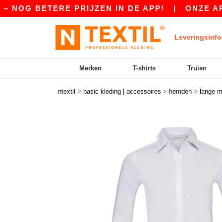
G BETERE PRIJZEN IN DE APP!
|
ONZE APP IS 
Leveringsinfo
Merken
T-shirts
Truien
>
>
>
ntextil
basic kleding | accessoires
hemden
lange 