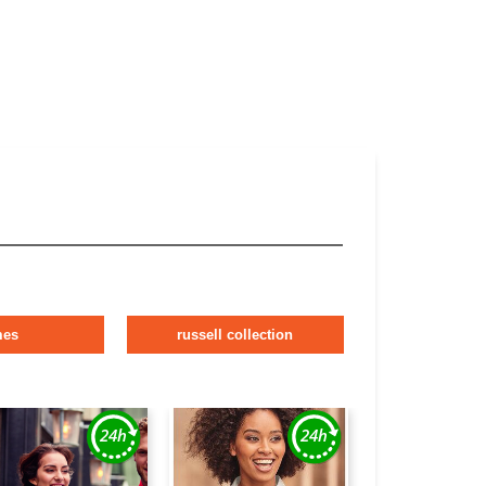
mes
russell collection