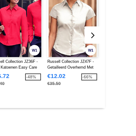
W1
W1
ell Collection JZ36F -
Russell Collection JZ47F -
Russell Collection
 Katoenen Easy Care
Getailleerd Overhemd Met
Getailleerd Over
in Overhemd Met Lange
Korte Mouw
3/4 Mouw
6.72
€12.02
€19.86
-48%
-66%
wen
.40
€35.50
€38.50