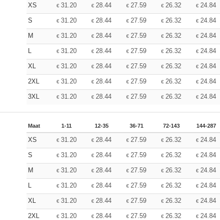
XS
31.20
28.44
27.59
26.32
24.84
€
€
€
€
€
S
31.20
28.44
27.59
26.32
24.84
€
€
€
€
€
M
31.20
28.44
27.59
26.32
24.84
€
€
€
€
€
L
31.20
28.44
27.59
26.32
24.84
€
€
€
€
€
XL
31.20
28.44
27.59
26.32
24.84
€
€
€
€
€
2XL
31.20
28.44
27.59
26.32
24.84
€
€
€
€
€
3XL
31.20
28.44
27.59
26.32
24.84
€
€
€
€
€
Maat
1-11
12-35
36-71
72-143
144-287
XS
31.20
28.44
27.59
26.32
24.84
€
€
€
€
€
S
31.20
28.44
27.59
26.32
24.84
€
€
€
€
€
M
31.20
28.44
27.59
26.32
24.84
€
€
€
€
€
L
31.20
28.44
27.59
26.32
24.84
€
€
€
€
€
XL
31.20
28.44
27.59
26.32
24.84
€
€
€
€
€
2XL
31.20
28.44
27.59
26.32
24.84
€
€
€
€
€