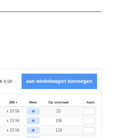
€
0.00
288 +
Meer
Op voorraad
Aant.
+
23.56
22
€
+
23.56
106
€
+
23.56
129
€