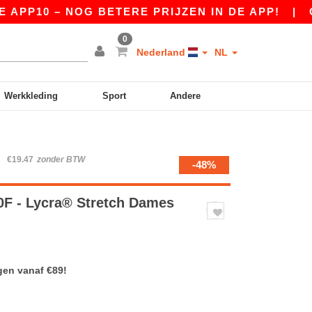
10 – NOG BETERE PRIJZEN IN DE APP!
|
ONZE 
0
Nederland
NL
Werkkleding
Sport
Andere
W
€19.47
zonder BTW
-48%
F - Lycra® Stretch Dames
gen vanaf €89!