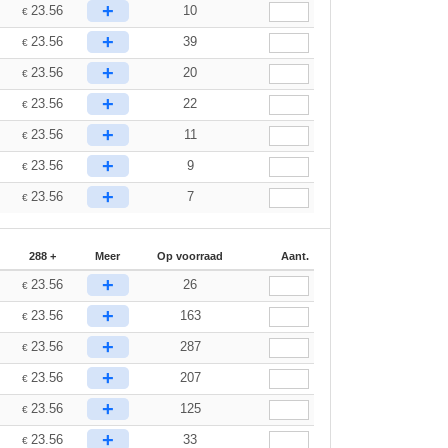
+
23.56
10
€
+
23.56
39
€
+
23.56
20
€
+
23.56
22
€
+
23.56
11
€
+
23.56
9
€
+
23.56
7
€
288 +
Meer
Op voorraad
Aant.
+
23.56
26
€
+
23.56
163
€
+
23.56
287
€
+
23.56
207
€
+
23.56
125
€
+
23.56
33
€