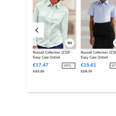
W1
Russell Collection JZ32F -
Russell Collection JZ33
Easy Care Oxford
Easy Care Oxford
Overhemd Met Lange Mouw
Overhemd Met Korte 
€17.47
€15.61
-48%
-4
€33.30
€29.70