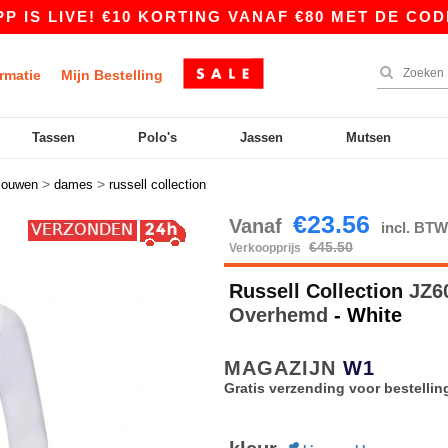
LIVE! €10 KORTING VANAF €80 MET DE CODE APP
rmatie
Mijn Bestelling
Tassen
Polo's
Jassen
Mutsen
>
>
mouwen
dames
russell collection
€23.56
Vanaf
incl. BT
€45.50
Verkoopprijs
Russell Collection
JZ60
Overhemd
- White
MAGAZIJN
W1
Gratis verzending voor bestellin