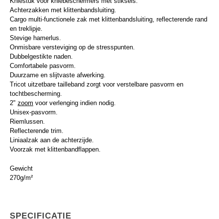
Kniestuk voor kniebeschermers met stiksels.
Achterzakken met klittenbandsluiting.
Cargo multi-functionele zak met klittenbandsluiting, reflecterende rand
en treklipje.
Stevige hamerlus.
Onmisbare versteviging op de stresspunten.
Dubbelgestikte naden.
Comfortabele pasvorm.
Duurzame en slijtvaste afwerking.
Tricot uitzetbare tailleband zorgt voor verstelbare pasvorm en
tochtbescherming.
2"
zoom
voor verlenging indien nodig.
Unisex-pasvorm.
Riemlussen.
Reflecterende trim.
Liniaalzak aan de achterzijde.
Voorzak met klittenbandflappen.
Gewicht
270g/m²
SPECIFICATIE