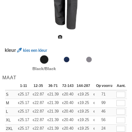
kleur
kies een kleur
Black/Black
MAAT
1-11
12-35
36-71
72-143
144-287
288 +
Op voorraad
Meer
Aant.
+
25.17
22.87
21.39
20.40
19.25
18.27
71
S
€
€
€
€
€
€
+
25.17
22.87
21.39
20.40
19.25
18.27
99
M
€
€
€
€
€
€
+
25.17
22.87
21.39
20.40
19.25
18.27
46
L
€
€
€
€
€
€
+
25.17
22.87
21.39
20.40
19.25
18.27
56
XL
€
€
€
€
€
€
+
25.17
22.87
21.39
20.40
19.25
18.27
24
2XL
€
€
€
€
€
€