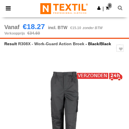
×
Ntextil-app
0
Download app
|
Betere prijzen in de app!
€18.27
Vanaf
incl. BTW
€15.10
zonder BTW
€34.60
Verkoopprijs
Result
R308X - Work-Guard Action Broek
- Black/Black
Previous
Next