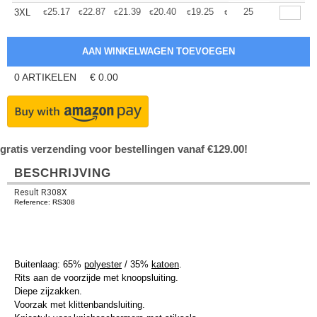
+
25.17
22.87
21.39
20.40
19.25
18.27
25
3XL
€
€
€
€
€
€
0
ARTIKELEN
€
0.00
gratis verzending voor bestellingen vanaf €129.00!
BESCHRIJVING
Result R308X
Reference: RS308
Buitenlaag: 65%
polyester
/ 35%
katoen
.
Rits aan de voorzijde met knoopsluiting.
Diepe zijzakken.
Voorzak met klittenbandsluiting.