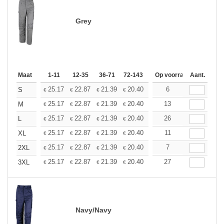
Grey
Maat
1-11
12-35
36-71
72-143
144-287
Op voorraad
288 +
Aant.
Meer
+
25.17
22.87
21.39
20.40
19.25
6
18.27
S
€
€
€
€
€
€
+
25.17
22.87
21.39
20.40
19.25
13
18.27
M
€
€
€
€
€
€
+
25.17
22.87
21.39
20.40
19.25
26
18.27
L
€
€
€
€
€
€
+
25.17
22.87
21.39
20.40
19.25
11
18.27
XL
€
€
€
€
€
€
+
25.17
22.87
21.39
20.40
19.25
7
18.27
2XL
€
€
€
€
€
€
+
25.17
22.87
21.39
20.40
19.25
27
18.27
3XL
€
€
€
€
€
€
Navy/Navy