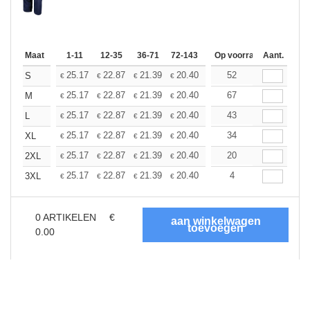
Maat
1-11
12-35
36-71
72-143
144-287
Op voorraad
288 +
Aant.
Meer
+
25.17
22.87
21.39
20.40
19.25
52
18.27
S
€
€
€
€
€
€
+
25.17
22.87
21.39
20.40
19.25
67
18.27
M
€
€
€
€
€
€
+
25.17
22.87
21.39
20.40
19.25
43
18.27
L
€
€
€
€
€
€
+
25.17
22.87
21.39
20.40
19.25
34
18.27
XL
€
€
€
€
€
€
+
25.17
22.87
21.39
20.40
19.25
20
18.27
2XL
€
€
€
€
€
€
+
25.17
22.87
21.39
20.40
19.25
4
18.27
3XL
€
€
€
€
€
€
0
ARTIKELEN
€
0.00