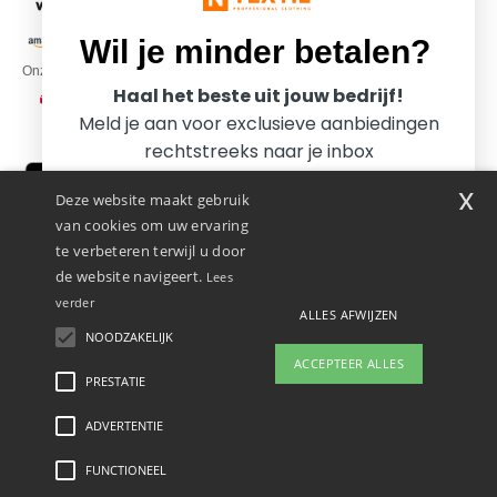
Wil je minder betalen?
Onze transporteurs
Haal het beste uit jouw bedrijf!
Meld je aan voor exclusieve aanbiedingen
rechtstreeks naar je inbox
x
Deze website maakt gebruik
van cookies om uw ervaring
te verbeteren terwijl u door
de website navigeert.
Lees
verder
Promotional Products Almere (P.P.A.) B.V.
ALLES AFWIJZEN
Zekeringstraat 46, 1014BT Amsterdam - VAT NL 005596191B03 - KvK
NOODZAKELIJK
Ja, ik wil minder betalen!
39066321
ACCEPTEER ALLES
Dit is GEEN retouradres. Voor retourzending, zie hier
PRESTATIE
ADVERTENTIE
Wettelijke bepalingen
-
Privacybeleid
-
Algemene Toegangs - En
Nee bedankt, ik wil meer betalen.
Gebruiksvoorwaarden
-
Algemene Contractvoorwaarden
-
Cookiebeleid
-
Site Map
Copyright 2026 ntextil.nl - Alle rechten voorbehouden
FUNCTIONEEL