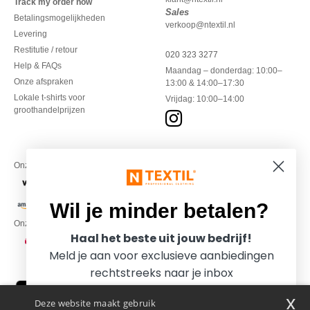
Track my order now
Sales
Betalingsmogelijkheden
verkoop@ntextil.nl
Levering
Restitutie / retour
020 323 3277
Help & FAQs
Maandag – donderdag: 10:00–
Onze afspraken
13:00 & 14:00–17:30
Lokale t-shirts voor
Vrijdag: 10:00–14:00
groothandelprijzen
Onze financiële partners
Wil je minder betalen?
Onze transporteurs
Haal het beste uit jouw bedrijf!
Meld je aan voor exclusieve aanbiedingen
rechtstreeks naar je inbox
x
Deze website maakt gebruik