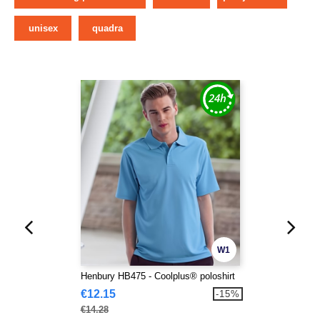
unisex
quadra
W1
Henbury HB475 - Coolplus® poloshirt
€12.15
-15%
€14.28