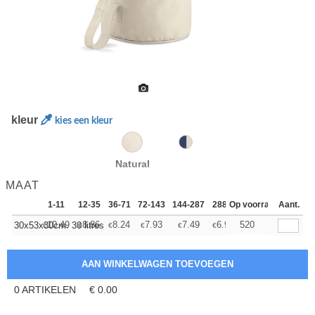
kleur
kies een kleur
Natural
MAAT
1-11
12-35
36-71
72-143
144-287
288 +
Op voorraad
Meer
Aant.
+
10.49
8.86
8.24
7.93
7.49
6.93
520
30x53x30cm. 30 litres
€
€
€
€
€
€
0
ARTIKELEN
€
0.00