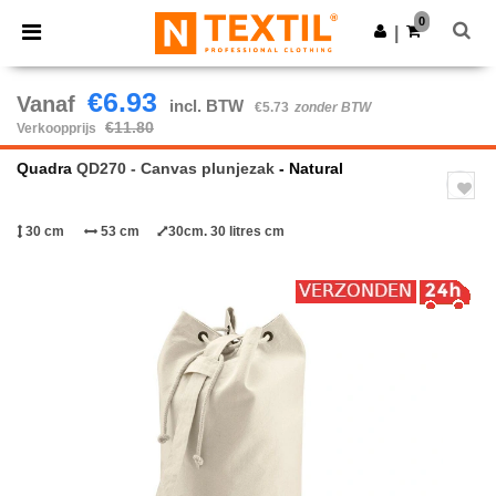
×
Ntextil-app
0
Download app
|
Betere prijzen in de app!
€6.93
Vanaf
incl. BTW
€5.73
zonder BTW
€11.80
Verkoopprijs
Quadra
QD270 - Canvas plunjezak
- Natural
30 cm
53 cm
30cm. 30 litres cm
Previous
Next