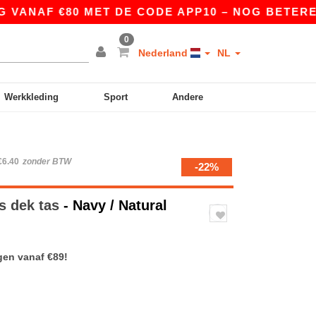
ANAF €80 MET DE CODE APP10 – NOG BETERE PRI
0
Nederland
NL
Werkkleding
Sport
Andere
€6.40
zonder BTW
-22%
s dek tas
- Navy / Natural
gen vanaf €89!