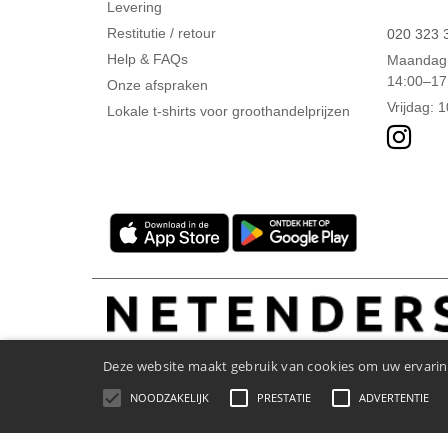
Levering
Restitutie / retour
020 323 
Help & FAQs
Maandag 
14:00–17
Onze afspraken
Vrijdag: 
Lokale t-shirts voor groothandelprijzen
Deze website maakt gebruik van cookies om uw ervaring
NOODZAKELIJK
PRESTATIE
ADVERTENTIE
Wettelijke bepalingen
-
Privacybeleid
-
Algemene Toega