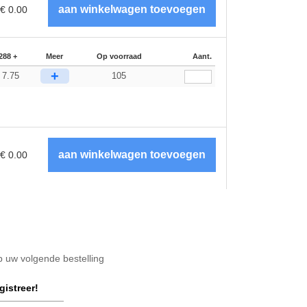
€
0.00
288 +
Meer
Op voorraad
Aant.
+
7.75
105
€
€
0.00
op uw volgende bestelling
gistreer!