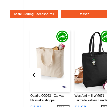
basic kleding | accessoires
tassen
W1
Quadra QD023 - Canvas
Westford mill WM671 -
klassieke shopper
Fairtrade katoen camd
shopper