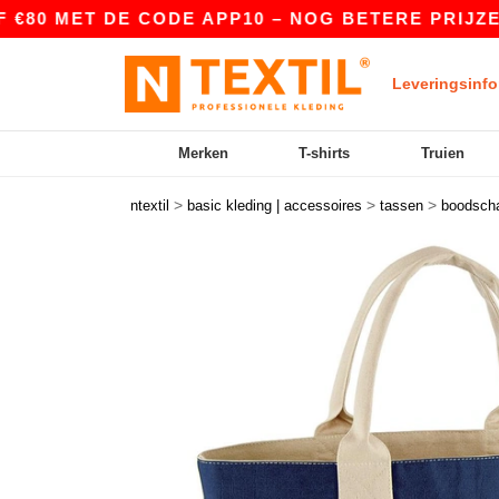
0 MET DE CODE APP10 – NOG BETERE PRIJZEN IN
Leveringsinfo
Merken
T-shirts
Truien
>
>
>
ntextil
basic kleding | accessoires
tassen
boodsch