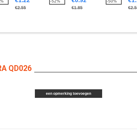
€1.22
€0.92
€1
4%
-52%
-50%
€2.55
€1.85
€2.5
A QD026
een opmerking toevoegen