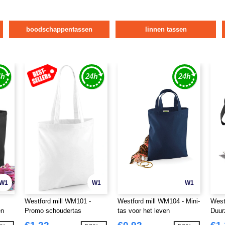
boodschappentassen
linnen tassen
W1
W1
W1
Westford mill WM101 -
Westford mill WM104 - Mini-
West
en
Promo schoudertas
tas voor het leven
Duur