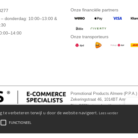
Onze financiële partners
3277
– donderdag: 10:00–13:00 &
:30
10:00–14:00
Onze transporteurs
Promotional Products Almere (P.P.A.)
Zekeringstraat 46, 1014BT Amsterd
Dit is GEEN retouradres. Voor retourzending, 
👋
Ha
 te verbeteren terwijl u door de website navigeert.
Lees verder
Als u 
ons op
FUNCTIONEEL
ngs - En Gebruiksvoorwaarden
-
Algemene Contractvoorwaarden
-
Cookiebeleid
-
Site Map