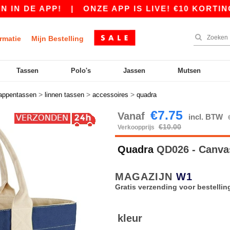
 DE APP!
|
ONZE APP IS LIVE! €10 KORTING V
rmatie
Mijn Bestelling
Tassen
Polo's
Jassen
Mutsen
>
>
>
appentassen
linnen tassen
accessoires
quadra
€7.75
Vanaf
incl. BTW
€10.00
Verkoopprijs
Quadra
QD026 - Canva
MAGAZIJN
W1
Gratis verzending voor bestellin
kleur