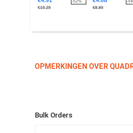
€4.91
€4.08
-52%
-5
€10.25
€8.80
OPMERKINGEN OVER QUADR
Bulk Orders