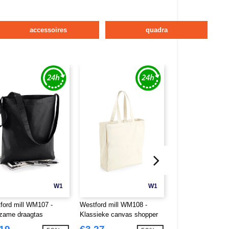
accessoires
quadra
W1
W1
ford mill WM107 -
Westford mill WM108 -
Westford mill WM1
zame draagtas
Klassieke canvas shopper
Duurzame Maxi-ta