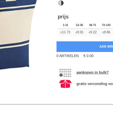
prijs
1-11
12-35
36-71
72-143
11.73
9.91
9.22
8.86
€
€
€
€
0
ARTIKELEN
€
0.00
aankopen in bulk?
gratis verzending vo