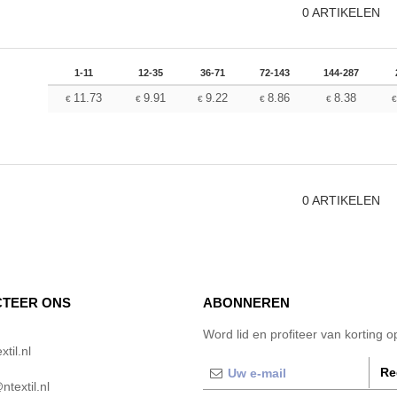
0
ARTIKELEN
1-11
12-35
36-71
72-143
144-287
11.73
9.91
9.22
8.86
8.38
€
€
€
€
€
0
ARTIKELEN
TEER ONS
ABONNEREN
Word lid en profiteer van korting 
til.nl
Re
textil.nl