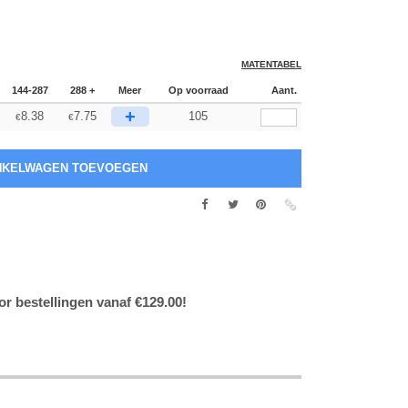
MATENTABEL
144-287
288 +
Meer
Op voorraad
Aant.
+
8.38
7.75
105
€
€
or bestellingen vanaf €129.00!