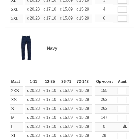
+
20.23
17.10
15.89
15.29
14.45
5
13.37
XL
€
€
€
€
€
€
+
20.23
17.10
15.89
15.29
14.45
4
13.37
2XL
€
€
€
€
€
€
+
20.23
17.10
15.89
15.29
14.45
6
13.37
3XL
€
€
€
€
€
€
Navy
Maat
1-11
12-35
36-71
72-143
144-287
Op voorraad
288 +
Aant.
Meer
+
20.23
17.10
15.89
15.29
14.45
155
13.37
2XS
€
€
€
€
€
€
+
20.23
17.10
15.89
15.29
14.45
262
13.37
XS
€
€
€
€
€
€
+
20.23
17.10
15.89
15.29
14.45
262
13.37
S
€
€
€
€
€
€
+
20.23
17.10
15.89
15.29
14.45
147
13.37
M
€
€
€
€
€
€
+
20.23
17.10
15.89
15.29
14.45
0
13.37
L
€
€
€
€
€
€
+
20.23
17.10
15.89
15.29
14.45
28
13.37
XL
€
€
€
€
€
€