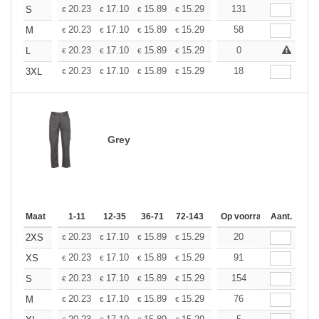
+
20.23
17.10
15.89
15.29
14.45
131
13.37
S
€
€
€
€
€
€
+
20.23
17.10
15.89
15.29
14.45
58
13.37
M
€
€
€
€
€
€
+
20.23
17.10
15.89
15.29
14.45
0
13.37
L
€
€
€
€
€
€
+
20.23
17.10
15.89
15.29
14.45
18
13.37
3XL
€
€
€
€
€
€
Grey
Maat
1-11
12-35
36-71
72-143
144-287
Op voorraad
288 +
Aant.
Meer
+
20.23
17.10
15.89
15.29
14.45
20
13.37
2XS
€
€
€
€
€
€
+
20.23
17.10
15.89
15.29
14.45
91
13.37
XS
€
€
€
€
€
€
+
20.23
17.10
15.89
15.29
14.45
154
13.37
S
€
€
€
€
€
€
+
20.23
17.10
15.89
15.29
14.45
76
13.37
M
€
€
€
€
€
€