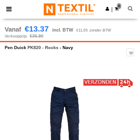
×
Ntextil-app
0
Download app
|
Betere prijzen in de app!
€13.37
Vanaf
incl. BTW
€11.05
zonder BTW
€36.90
Verkoopprijs
Pen Duick
PK820 - Rocks
- Navy
Previous
Next