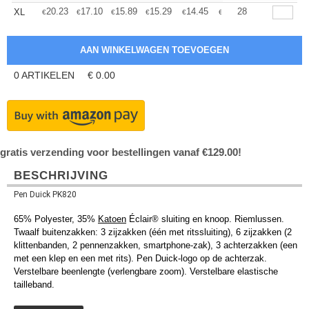
+
20.23
17.10
15.89
15.29
14.45
13.37
28
XL
€
€
€
€
€
€
0
ARTIKELEN
€
0.00
gratis verzending voor bestellingen vanaf €129.00!
BESCHRIJVING
Pen Duick PK820
65% Polyester, 35%
Katoen
Éclair® sluiting en knoop. Riemlussen.
Twaalf buitenzakken: 3 zijzakken (één met ritssluiting), 6 zijzakken (2
klittenbanden, 2 pennenzakken, smartphone-zak), 3 achterzakken (een
met een klep en een met rits). Pen Duick-logo op de achterzak.
Verstelbare beenlengte (verlengbare zoom). Verstelbare elastische
tailleband.