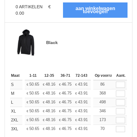
0
ARTIKELEN
€
0.00
Black
Maat
1-11
12-35
36-71
72-143
144-287
Op voorraad
288 +
Aant.
Meer
+
50.65
48.16
46.75
43.91
41.44
86
39.31
S
€
€
€
€
€
€
+
50.65
48.16
46.75
43.91
41.44
368
39.31
M
€
€
€
€
€
€
+
50.65
48.16
46.75
43.91
41.44
498
39.31
L
€
€
€
€
€
€
+
50.65
48.16
46.75
43.91
41.44
346
39.31
XL
€
€
€
€
€
€
+
50.65
48.16
46.75
43.91
41.44
173
39.31
2XL
€
€
€
€
€
€
+
50.65
48.16
46.75
43.91
41.44
70
39.31
3XL
€
€
€
€
€
€