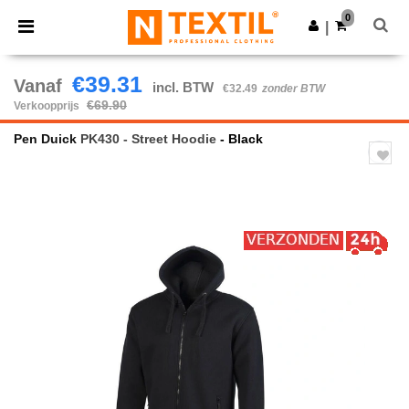
×
Ntextil-app
0
Download app
|
Betere prijzen in de app!
€39.31
Vanaf
incl. BTW
€32.49
zonder BTW
€69.90
Verkoopprijs
Pen Duick
PK430 - Street Hoodie
- Black
Previous
Next