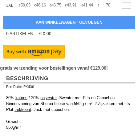
+
50.65
48.16
46.75
43.91
41.44
39.31
70
3XL
€
€
€
€
€
€
0
ARTIKELEN
€
0.00
gratis verzending voor bestellingen vanaf €129.00!
BESCHRIJVING
Pen Duick PK430
80%
katoen
/ 20%
polyester
. Sweater met Rits en Capuchon
Binnenvoering van Sherpa fleece van 550 g / m². 2 Zijzakken met rits.
Plat
trekkoord
. Jack met capuchon.
Gewicht
550g/m²