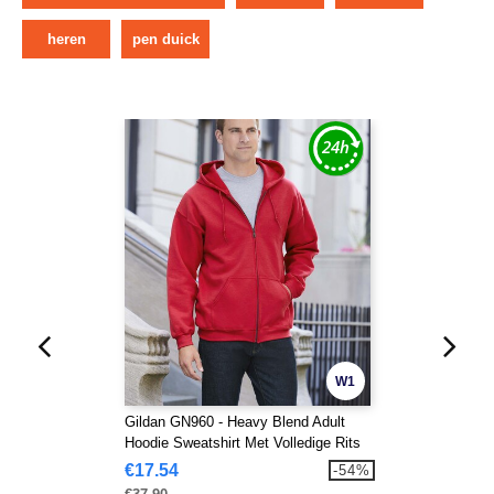
heren
pen duick
W1
Gildan GN960 - Heavy Blend Adult
Hoodie Sweatshirt Met Volledige Rits
€17.54
-54%