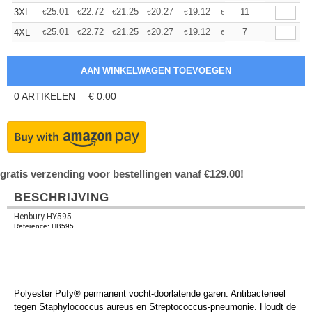
+
25.01
22.72
21.25
20.27
19.12
18.15
11
3XL
€
€
€
€
€
€
+
25.01
22.72
21.25
20.27
19.12
18.15
7
4XL
€
€
€
€
€
€
0
ARTIKELEN
€
0.00
gratis verzending voor bestellingen vanaf €129.00!
BESCHRIJVING
Henbury HY595
Reference: HB595
Polyester Pufy® permanent vocht-doorlatende garen. Antibacterieel
tegen Staphylococcus aureus en Streptococcus-pneumonie. Houdt de