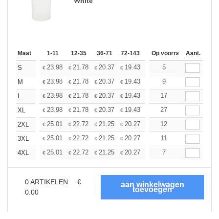
White
Maat
1-11
12-35
36-71
72-143
144-287
Op voorraad
288 +
Aant.
Meer
+
23.98
21.78
20.37
19.43
18.33
5
17.40
S
€
€
€
€
€
€
+
23.98
21.78
20.37
19.43
18.33
9
17.40
M
€
€
€
€
€
€
+
23.98
21.78
20.37
19.43
18.33
17
17.40
L
€
€
€
€
€
€
+
23.98
21.78
20.37
19.43
18.33
27
17.40
XL
€
€
€
€
€
€
+
25.01
22.72
21.25
20.27
19.12
12
18.15
2XL
€
€
€
€
€
€
+
25.01
22.72
21.25
20.27
19.12
11
18.15
3XL
€
€
€
€
€
€
+
25.01
22.72
21.25
20.27
19.12
7
18.15
4XL
€
€
€
€
€
€
0
ARTIKELEN
€
0.00