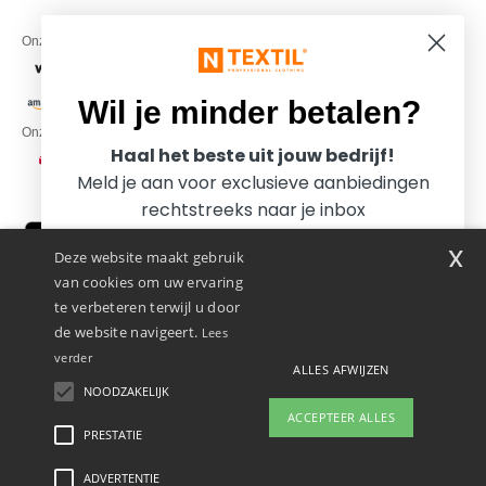
Onze financiële partners
Wil je minder betalen?
Onze transporteurs
Haal het beste uit jouw bedrijf!
Meld je aan voor exclusieve aanbiedingen
rechtstreeks naar je inbox
x
Deze website maakt gebruik
van cookies om uw ervaring
te verbeteren terwijl u door
de website navigeert.
Lees
verder
ALLES AFWIJZEN
Promotional Products Almere (P.P.A.) B.V.
Zekeringstraat 46, 1014BT Amsterdam - VAT NL 005596191B03 - KvK
NOODZAKELIJK
Ja, ik wil minder betalen!
39066321
ACCEPTEER ALLES
Dit is GEEN retouradres. Voor retourzending, zie hier
PRESTATIE
👋
Hallo
Als u vragen of opmerkingen heeft,
ADVERTENTIE
Wettelijke bepalingen
-
Privacybeleid
-
Algemene Toegangs - En