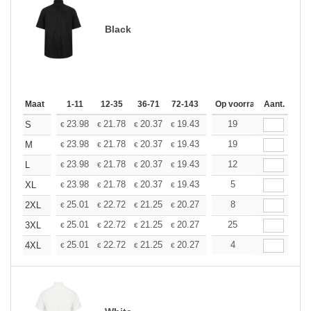
Black
Maat
1-11
12-35
36-71
72-143
144-287
Op voorraad
288 +
Aant.
Meer
+
23.98
21.78
20.37
19.43
18.33
19
17.40
S
€
€
€
€
€
€
+
23.98
21.78
20.37
19.43
18.33
19
17.40
M
€
€
€
€
€
€
+
23.98
21.78
20.37
19.43
18.33
12
17.40
L
€
€
€
€
€
€
+
23.98
21.78
20.37
19.43
18.33
5
17.40
XL
€
€
€
€
€
€
+
25.01
22.72
21.25
20.27
19.12
8
18.15
2XL
€
€
€
€
€
€
+
25.01
22.72
21.25
20.27
19.12
25
18.15
3XL
€
€
€
€
€
€
+
25.01
22.72
21.25
20.27
19.12
4
18.15
4XL
€
€
€
€
€
€