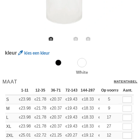
kleur
kies een kleur
White
MAAT
MATENTABEL
1-11
12-35
36-71
72-143
144-287
288 +
Op voorraad
Meer
Aant.
+
23.98
21.78
20.37
19.43
18.33
17.40
5
S
€
€
€
€
€
€
+
23.98
21.78
20.37
19.43
18.33
17.40
9
M
€
€
€
€
€
€
+
23.98
21.78
20.37
19.43
18.33
17.40
17
L
€
€
€
€
€
€
+
23.98
21.78
20.37
19.43
18.33
17.40
27
XL
€
€
€
€
€
€
+
25.01
22.72
21.25
20.27
19.12
18.15
12
2XL
€
€
€
€
€
€