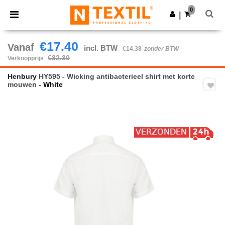
×
Ntextil-app
0
Download app
|
Betere prijzen in de app!
€17.40
Vanaf
incl. BTW
€14.38
zonder BTW
€32.30
Verkoopprijs
Henbury
HY595 - Wicking antibacterieel shirt met korte
mouwen
- White
Previous
Next