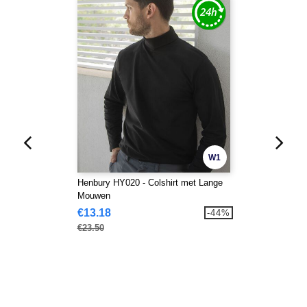
W1
Henbury HY020 - Colshirt met Lange
Mouwen
€13.18
-44%
€23.50