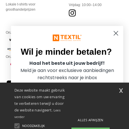
Lokale t-shirts voor
Vrijdag: 10:00–14:00
groothandelprijzen
Onze financiële partners
Wil je minder betalen?
Onze transporteurs
Haal het beste uit jouw bedrijf!
Meld je aan voor exclusieve aanbiedingen
rechtstreeks naar je inbox
x
Deze website maakt gebruik
van cookies om uw ervaring
te verbeteren terwijl u door
de website navigeert.
Lees
verder
Promotional Products Almere (P.P.A.) B.V.
ALLES AFWIJZEN
Zekeringstraat 46, 1014BT Amsterdam - VAT NL 005596191B03 - KvK
NOODZAKELIJK