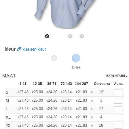
kleur
kies een kleur
Blue
MAAT
MATENTABEL
1-11
12-35
36-71
72-143
144-287
288 +
Op voorraad
Meer
Aant.
+
27.43
25.00
24.26
23.14
21.83
20.71
12
S
€
€
€
€
€
€
+
27.43
25.00
24.26
23.14
21.83
20.71
3
M
€
€
€
€
€
€
+
27.43
25.00
24.26
23.14
21.83
20.71
17
L
€
€
€
€
€
€
+
27.43
25.00
24.26
23.14
21.83
20.71
4
XL
€
€
€
€
€
€
+
27.43
25.00
24.26
23.14
21.83
20.71
18
2XL
€
€
€
€
€
€