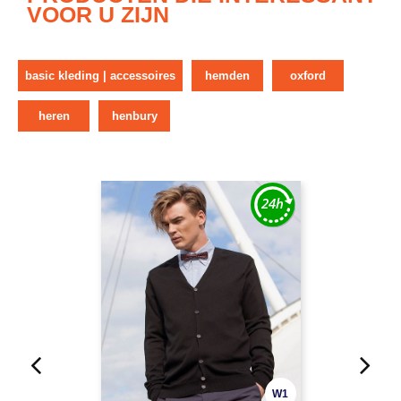
VOOR U ZIJN
basic kleding | accessoires
hemden
oxford
heren
henbury
W1