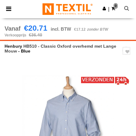
×
Ntextil-app
0
Download app
|
Betere prijzen in de app!
€20.71
Vanaf
incl. BTW
€17.12
zonder BTW
€36.40
Verkoopprijs
Henbury
HB510 - Classic Oxford overhemd met Lange
Mouw
- Blue
Previous
Next