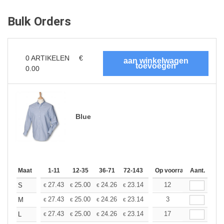
Bulk Orders
0
ARTIKELEN
€
0.00
Blue
Maat
1-11
12-35
36-71
72-143
144-287
Op voorraad
288 +
Aant.
Meer
+
27.43
25.00
24.26
23.14
21.83
12
20.71
S
€
€
€
€
€
€
+
27.43
25.00
24.26
23.14
21.83
3
20.71
M
€
€
€
€
€
€
+
27.43
25.00
24.26
23.14
21.83
17
20.71
L
€
€
€
€
€
€