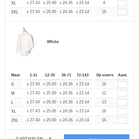
+
27.43
25.00
24.26
23.14
21.83
4
20.71
XL
€
€
€
€
€
€
+
27.43
25.00
24.26
23.14
21.83
18
20.71
2XL
€
€
€
€
€
€
White
Maat
1-11
12-35
36-71
72-143
144-287
Op voorraad
288 +
Aant.
Meer
+
27.43
25.00
24.26
23.14
21.83
16
20.71
S
€
€
€
€
€
€
+
27.43
25.00
24.26
23.14
21.83
12
20.71
M
€
€
€
€
€
€
+
27.43
25.00
24.26
23.14
21.83
13
20.71
L
€
€
€
€
€
€
+
27.43
25.00
24.26
23.14
21.83
16
20.71
XL
€
€
€
€
€
€
+
27.43
25.00
24.26
23.14
21.83
16
20.71
2XL
€
€
€
€
€
€
0
ARTIKELEN
€