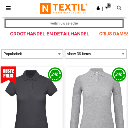
×
Ntextil-app
0
Download app
|
Betere prijzen in de app!
verfijn uw selectie
GROOTHANDEL EN DETAILHANDEL
GRIJS DAME