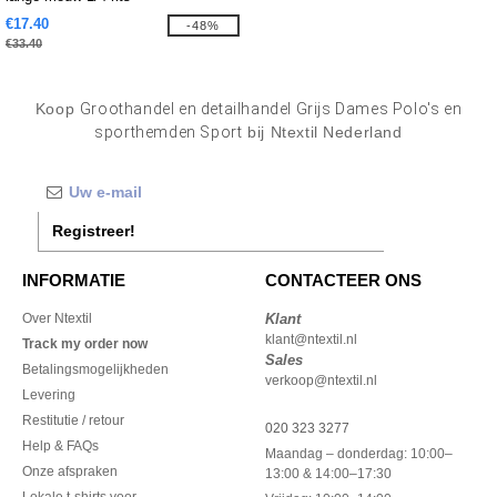
€17.40
-48%
€33.40
Koop
Groothandel en detailhandel Grijs Dames Polo's en
sporthemden Sport
bij Ntextil Nederland
Registreer!
INFORMATIE
CONTACTEER ONS
Over Ntextil
Klant
klant@ntextil.nl
Track my order now
Sales
Betalingsmogelijkheden
verkoop@ntextil.nl
Levering
Restitutie / retour
020 323 3277
Help & FAQs
Maandag – donderdag: 10:00–
Onze afspraken
13:00 & 14:00–17:30