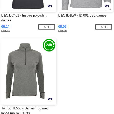
W1
W1
B&C BC401 - Inspire polo-shirt
B&C ID1LW - ID 001 LSL dames
dames
€6.14
€8.03
-55%
-59%
€13.74
€19.60
W1
Tombo TL563 - Dames Top met
lange mouw 1/4 rits