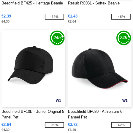
Beechfield BF425 - Heritage Beanie
Result RC031 - Softex Beanie
€2.39
€1.43
-44%
-46%
€4.30
€2.64
W1
W1
Beechfield BF10B - Junior Original 5
Beechfield BF020 - Athleisure 6-
Panel Pet
Paneel Pet
€2.64
€3.72
-39%
-42%
€4.30
€6.40