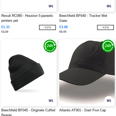
W1
W1
Result RC080 - Houston 5-paneels
Beechfield BF640 - Trucker Met
printers pet
Gaas
€1.33
€3.08
-42%
-43%
€2.30
€5.40
W1
W1
Beechfield BF045 - Originele Cuffed
Atlantis AT001 - Start Five Cap
Beanie