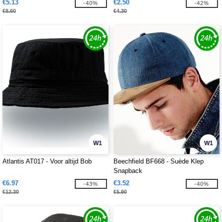
€5.13
€2.50
-40%
-42%
€8.60
€4.30
W1
W1
Atlantis AT017 - Voor altijd Bob
Beechfield BF668 - Suède Klep
Snapback
€6.97
€3.52
-43%
-40%
€12.30
€5.90