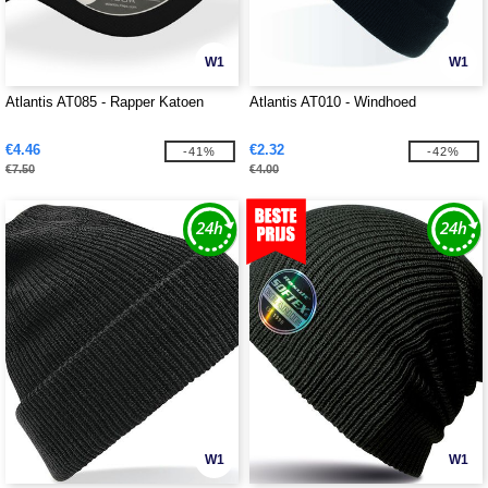
W1
W1
Atlantis AT085 - Rapper Katoen
Atlantis AT010 - Windhoed
€4.46
€2.32
-41%
-42%
€7.50
€4.00
W1
W1