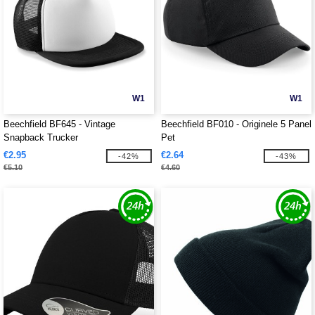
W1
W1
Beechfield BF645 - Vintage
Beechfield BF010 - Originele 5 Panel
Snapback Trucker
Pet
€2.95
€2.64
-42%
-43%
€5.10
€4.60