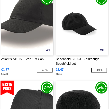
W1
W1
Atlantis AT015 - Start Six Cap
Beechfield BF653 - Zeskantige
Beechfield pet
€1.87
€3.47
-46%
-43%
€3.50
€6.10