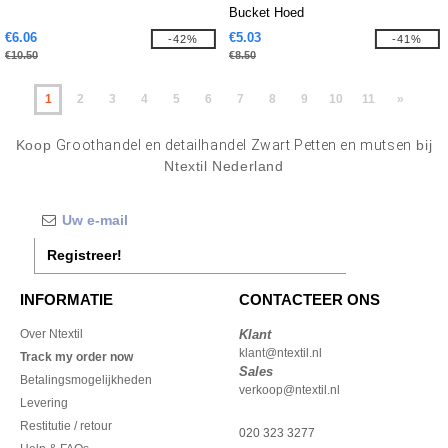
Bucket Hoed
€6.06
€5.03
-42%
-41%
€10.50
€8.50
1
2
3
4
5
6
7
8
9
10
11
»
Koop
Groothandel en detailhandel Zwart Petten en mutsen
bij
Ntextil Nederland
Registreer!
INFORMATIE
CONTACTEER ONS
Over Ntextil
Klant
klant@ntextil.nl
Track my order now
Sales
Betalingsmogelijkheden
verkoop@ntextil.nl
Levering
Restitutie / retour
020 323 3277