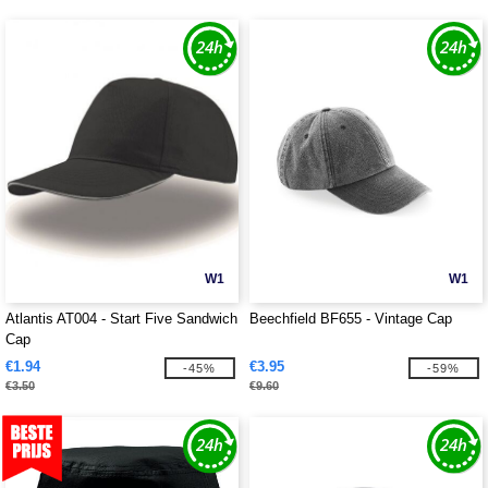
W1
W1
Atlantis AT004 - Start Five Sandwich
Beechfield BF655 - Vintage Cap
Cap
€1.94
€3.95
-45%
-59%
€3.50
€9.60