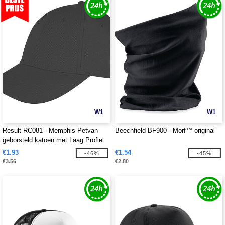
W1
W1
Result RC081 - Memphis Petvan
Beechfield BF900 - Morf™ original
geborsteld katoen met Laag Profiel
€1.93
€1.54
-46%
-45%
€3.56
€2.80