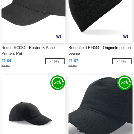
W1
W1
Result RC084 - Boston 5-Panel
Beechfield BF044 - Originele pull-on
Printers Pet
beanie
€1.64
€1.67
-46%
-44%
€3.02
€3.00