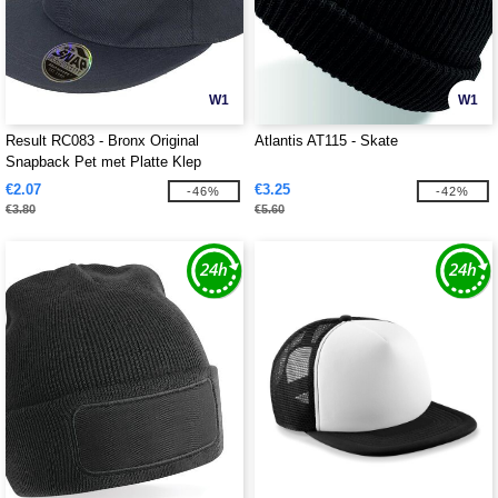
W1
W1
Result RC083 - Bronx Original
Atlantis AT115 - Skate
Snapback Pet met Platte Klep
€2.07
€3.25
-46%
-42%
€3.80
€5.60