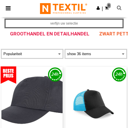
×
Ntextil-app
0
Download app
|
Betere prijzen in de app!
verfijn uw selectie
GROOTHANDEL EN DETAILHANDEL
ZWART PETT