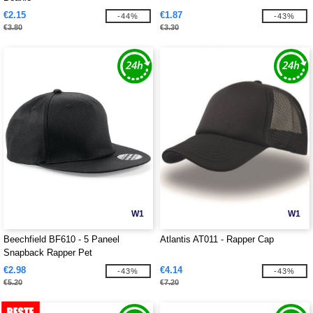
€2.15
€1.87
-44%
-43%
€3.80
€3.30
W1
W1
Beechfield BF610 - 5 Paneel
Atlantis AT011 - Rapper Cap
Snapback Rapper Pet
€2.98
€4.14
-43%
-43%
€5.20
€7.20