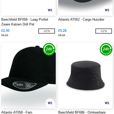
W1
W1
Beechfield BF058 - Laag Profiel
Atlantis AT052 - Cargo Huisdier
Zware Katoen Drill Pet
€2.95
€5.28
-42%
-42%
€5.10
€9.10
W1
W1
Atlantis AT058 - Fam
Beechfield BF686 - Omkeerbare