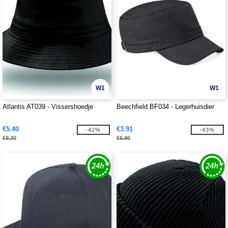
W1
W1
Atlantis AT039 - Vissershoedje
Beechfield BF034 - Legerhuisdier
€5.40
€3.91
-42%
-43%
€9.30
€6.90