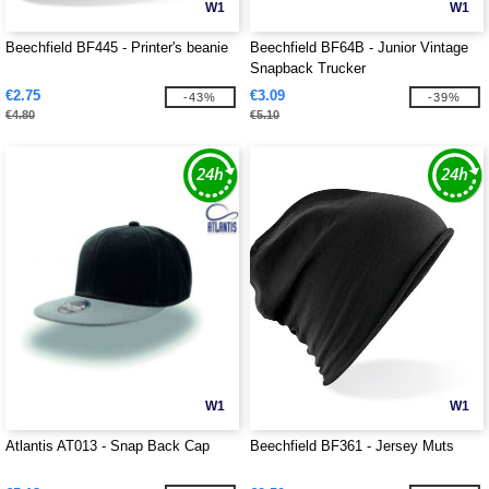
W1
W1
Beechfield BF445 - Printer's beanie
Beechfield BF64B - Junior Vintage
Snapback Trucker
€2.75
€3.09
-43%
-39%
€4.80
€5.10
W1
W1
Atlantis AT013 - Snap Back Cap
Beechfield BF361 - Jersey Muts