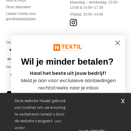
Help & FAQs
Maandag – donderdag: 10:00–
Onze afspraken
13:00 & 14:00–17:30
Lokale t-shirts voor
Vrijdag: 10:00–14:00
groothandelprijzen
Onze financiële partners
Wil je minder betalen?
Onze transporteurs
Haal het beste uit jouw bedrijf!
Meld je aan voor exclusieve aanbiedingen
rechtstreeks naar je inbox
x
Deze website maakt gebruik
van cookies om uw ervaring
te verbeteren terwijl u door
de website navigeert.
Lees
verder
ALLES AFWIJZEN
Promotional Products Almere (P.P.A.) B.V.