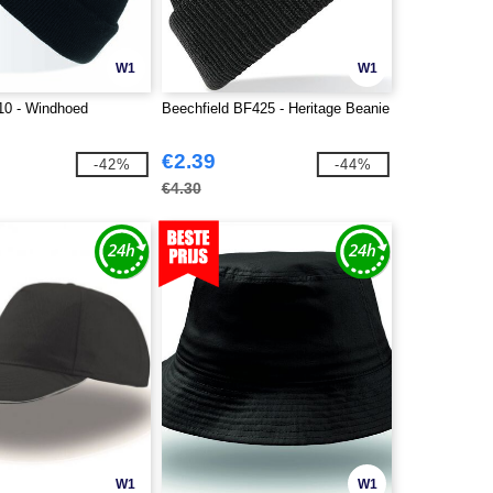
W1
W1
010 - Windhoed
Beechfield BF425 - Heritage Beanie
€2.39
-42%
-44%
€4.30
W1
W1