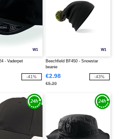
W1
W1
24 - Vaderpet
Beechfield BF450 - Snowstar
beanie
€2.98
-41%
-43%
€5.20