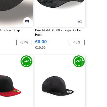
W1
W1
007 - Zoom Cap
Beechfield BF088 - Cargo Bucket
Hoed
€6.00
-37%
-40%
€10.00