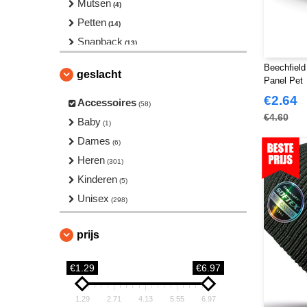
Mutsen
(4)
Petten
(14)
Snapback
(13)
Sportkleppen
(1)
Beechfield
geslacht
Toque
Panel Pet
(16)
€2.64
Accessoires
(58)
€4.60
Baby
(1)
Dames
(6)
Heren
(301)
Kinderen
(5)
Unisex
(298)
prijs
€1.29
€6.97
1.29
2.71
4.13
5.55
6.97