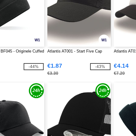
W1
W1
 BF045 - Originele Cuffed
Atlantis AT001 - Start Five Cap
Atlantis AT0
€1.87
€4.14
-44%
-43%
€3.30
€7.20