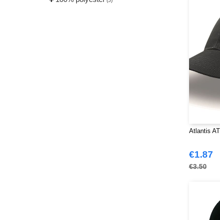
(5)
Atlantis A
€1.87
€3.50