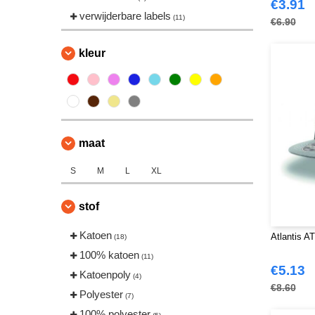
€3.91
verwijderbare labels
(11)
€6.90
kleur
maat
S
M
L
XL
stof
Katoen
Atlantis A
(18)
100% katoen
(11)
€5.13
Katoenpoly
(4)
€8.60
Polyester
(7)
100% polyester