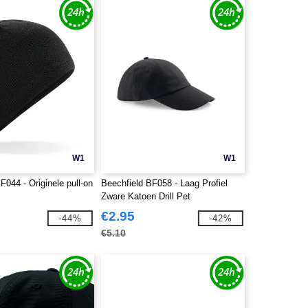
W1
W1
F044 - Originele pull-on
Beechfield BF058 - Laag Profiel
Zware Katoen Drill Pet
€2.95
-44%
-42%
€5.10