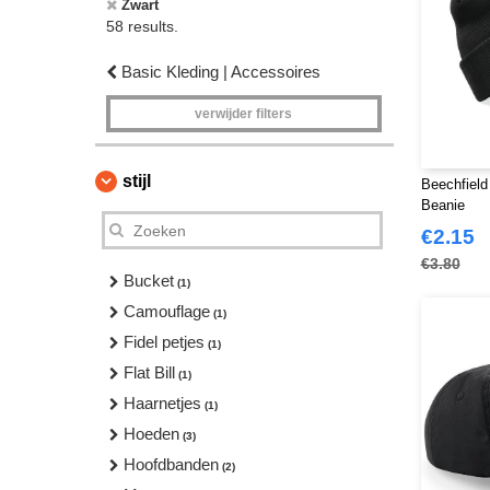
Zwart
58 results.
Basic Kleding | Accessoires
verwijder filters
stijl
Beechfield
Beanie
€2.15
€3.80
Bucket
(1)
Camouflage
(1)
Fidel petjes
(1)
Flat Bill
(1)
Haarnetjes
(1)
Hoeden
(3)
Hoofdbanden
(2)