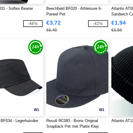
31 - Softex Beanie
Beechfield BF020 - Athleisure 6-
Atlantis AT0
Paneel Pet
Sandwich C
€3.72
€1.94
-46%
-42%
€6.40
€3.50
W1
W1
 BF034 - Legerhuisdier
Result RC083 - Bronx Original
Atlantis AT1
Snapback Pet met Platte Klep