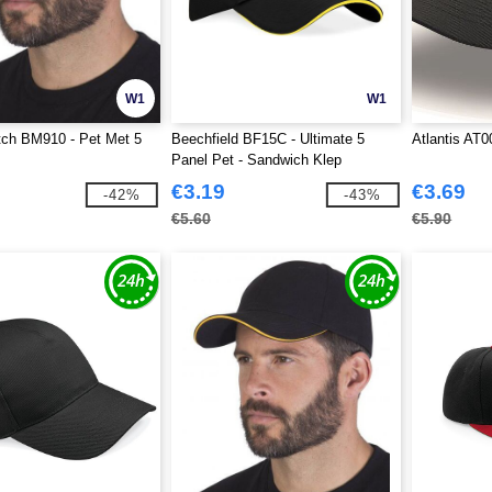
W1
W1
ch BM910 - Pet Met 5
Beechfield BF15C - Ultimate 5
Atlantis AT
Panel Pet - Sandwich Klep
€3.19
€3.69
-42%
-43%
€5.60
€5.90