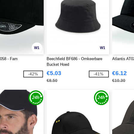
W1
W1
T058 - Fam
Beechfield BF686 - Omkeerbare
Atlantis AT0
Bucket Hoed
€5.03
€6.12
-42%
-41%
€8.50
€10.30