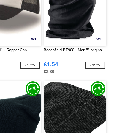
W1
W1
11 - Rapper Cap
Beechfield BF900 - Morf™ original
€1.54
-43%
-45%
€2.80