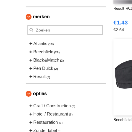
Result RC0
merken
€1.43
€2.64
Atlantis
(19)
Beechfield
(28)
Black&Match
(2)
Pen Duick
(2)
Result
(7)
opties
Craft / Construction
(3)
Hotel / Restaurant
(3)
Beechfield
Restauration
(3)
Zonder label
(3)