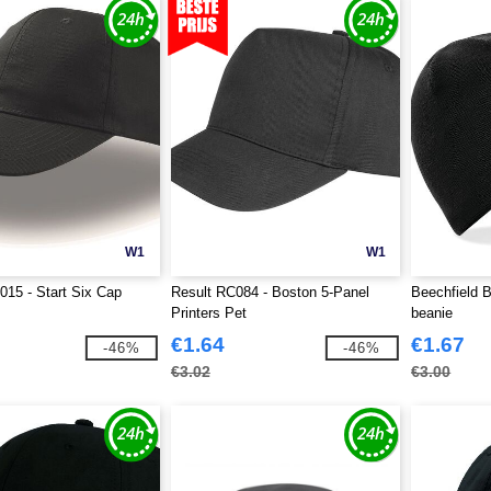
W1
W1
T015 - Start Six Cap
Result RC084 - Boston 5-Panel
Beechfield B
Printers Pet
beanie
€1.64
€1.67
-46%
-46%
€3.02
€3.00