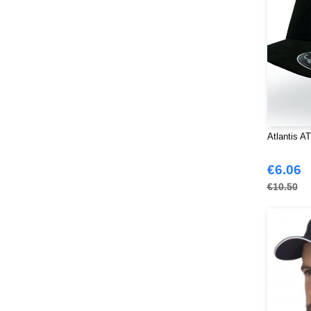
Atlantis A
€6.06
€10.50