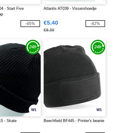
04 - Start Five
Atlantis AT039 - Vissershoedje
ap
€5.40
-45%
-42%
€9.30
W1
W1
15 - Skate
Beechfield BF445 - Printer's beanie