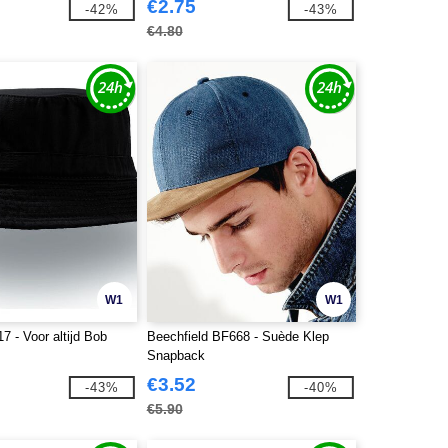
€2.75
-42%
-43%
€4.80
W1
W1
17 - Voor altijd Bob
Beechfield BF668 - Suède Klep
Snapback
€3.52
-43%
-40%
€5.90