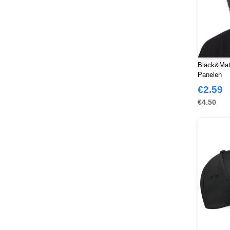
Black&Mat
Panelen
€2.59
€4.50