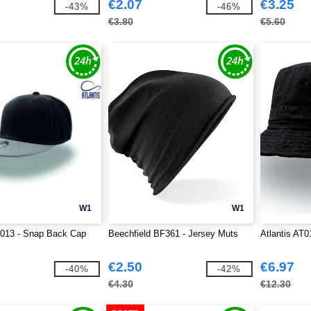
€2.07
€3.25
-43%
-46%
€3.80
€5.60
W1
W1
T013 - Snap Back Cap
Beechfield BF361 - Jersey Muts
Atlantis AT0
€2.50
€6.97
-40%
-42%
€4.30
€12.30