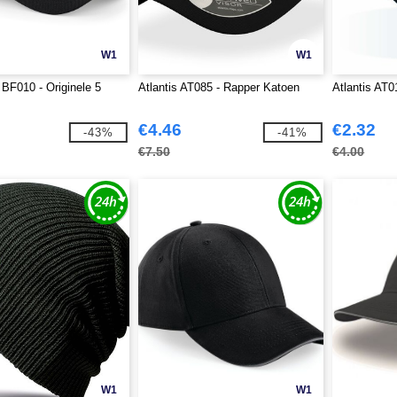
W1
W1
 BF010 - Originele 5
Atlantis AT085 - Rapper Katoen
Atlantis AT
€4.46
€2.32
-43%
-41%
€7.50
€4.00
W1
W1