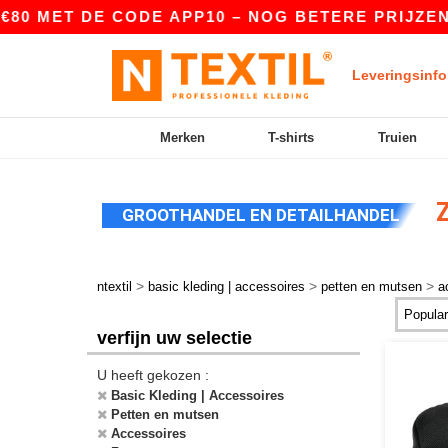
T DE CODE APP10 – NOG BETERE PRIJZEN IN DE 
Leveringsinfo
Merken
T-shirts
Truien
Z
GROOTHANDEL EN DETAILHANDEL
>
>
>
ntextil
basic kleding | accessoires
petten en mutsen
a
verfijn uw selectie
U heeft gekozen :
Basic Kleding | Accessoires
Petten en mutsen
Accessoires