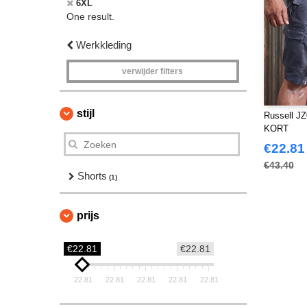
6XL
One result.
Werkkleding
verwijder filters
stijl
Russell 
KORT
€22.81
€43.40
Shorts
(1)
prijs
€22.81
€22.81
22.81
22.81
22.81
22.81
22.81