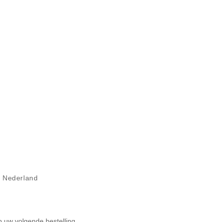
il Nederland
op uw volgende bestelling