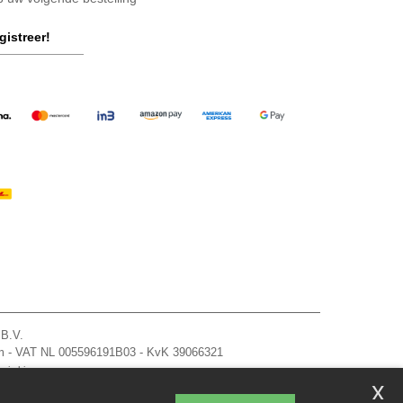
gistreer!
 B.V.
am - VAT NL 005596191B03 - KvK 39066321
zie hier
x