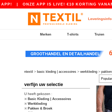
PP!
|
ONZE APP IS LIVE! €10 KORTING VANAF 
Leveringsinfo
Merken
T-shirts
Truien
6
GROOTHANDEL EN DETAILHANDEL
>
>
>
ntextil
basic kleding | accessoires
werkkleding
pakken
verfijn uw selectie
U heeft gekozen :
Basic Kleding | Accessoires
Werkkleding
Pakken & Broek