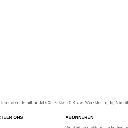
handel en detailhandel 6XL Pakken & Broek Werkkleding
bij Ntext
TEER ONS
ABONNEREN
Word lid en profiteer van korting 