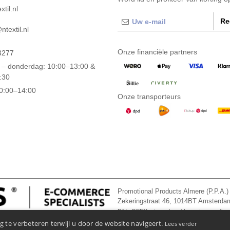
til.nl
Re
textil.nl
Onze financiële partners
3277
– donderdag: 10:00–13:00 &
:30
10:00–14:00
Onze transporteurs
Promotional Products Almere (P.P.A.)
Zekeringstraat 46, 1014BT Amsterd
Dit is GEEN retouradres. Voor retourzending, 
 te verbeteren terwijl u door de website navigeert.
Lees verder