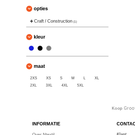
opties
Craft / Construction
(1)
kleur
maat
2XS
XS
S
M
L
XL
2XL
3XL
4XL
5XL
Koop
Groot
INFORMATIE
CONTAC
Over Ntextil
Klant