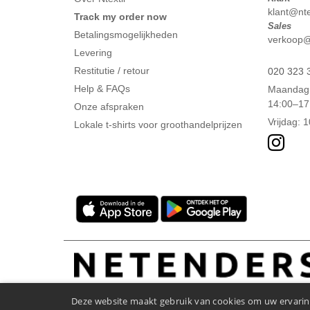
klant@ntex
Track my order now
Sales
Betalingsmogelijkheden
verkoop@n
Levering
Restitutie / retour
020 323 
Help & FAQs
Maandag 
14:00–17
Onze afspraken
Vrijdag: 
Lokale t-shirts voor groothandelprijzen
Deze website maakt gebruik van cookies om uw ervaring