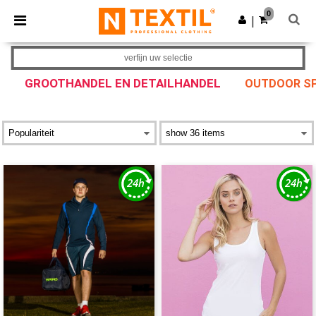
×
Ntextil-app
0
Download app
|
Betere prijzen in de app!
verfijn uw selectie
GROOTHANDEL EN DETAILHANDEL
OUTDOOR S