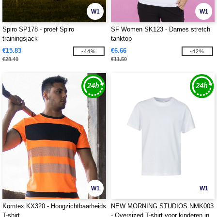
W1
W1
Spiro SP178 - proef Spiro
SF Women SK123 - Dames stretch
trainingsjack
tanktop
€15.83
€6.66
-44%
-42%
€28.40
€11.50
W1
W1
Korntex KX320 - Hoogzichtbaarheids
NEW MORNING STUDIOS NMK003
T-shirt
- Oversized T-shirt voor kinderen in