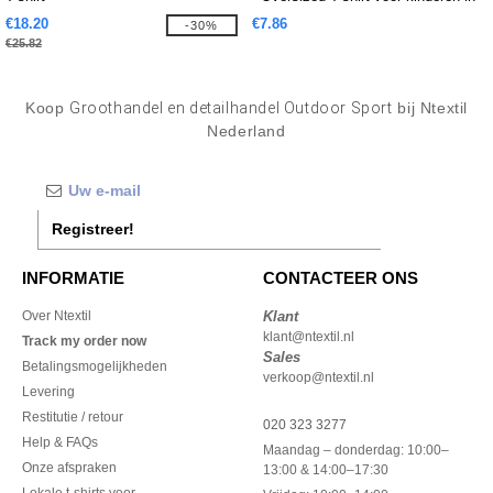
biologisch katoen
€18.20
€7.86
-30%
€25.82
Koop
Groothandel en detailhandel Outdoor Sport
bij Ntextil
Nederland
Registreer!
INFORMATIE
CONTACTEER ONS
Over Ntextil
Klant
klant@ntextil.nl
Track my order now
Sales
Betalingsmogelijkheden
verkoop@ntextil.nl
Levering
Restitutie / retour
020 323 3277
Help & FAQs
Maandag – donderdag: 10:00–
Onze afspraken
13:00 & 14:00–17:30