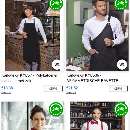
W1
W1
Karlowsky KYLS7 - Polykatoenen
Karlowsky KYLS36 -
slabbetje met zak
ASYMMETRISCHE BAVETTE
CLASSIC MET ZAK
€18.38
€21.52
-29%
-29%
€25.81
€30.27