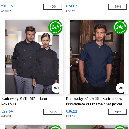
€10.15
€24.63
-40%
-39%
€16.87
€40.20
W1
W1
Karlowsky KYBJM2 - Heren
Karlowsky KYJM36 - Korte mouw
koksbuis
innovatieve duurzame chef jacket
€27.64
€36.21
-31%
-29%
€40.08
€51.15