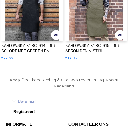
W1
W1
KARLOWSKY KYRCLS14 - BIB
KARLOWSKY KYRCLS15 - BIB
SCHORT MET GESPEN EN
APRON DENIM-STIJL
ZAKKEN
€22.33
€17.96
Koop
Goedkope kleding & accessoires online
bij Ntextil
Nederland
Registreer!
INFORMATIE
CONTACTEER ONS