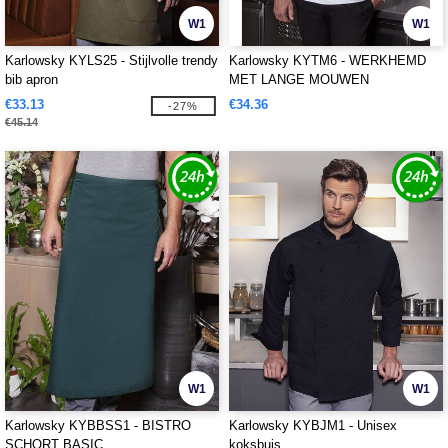
W1
W1
Karlowsky KYLS25 - Stijlvolle trendy
Karlowsky KYTM6 - WERKHEMD
bib apron
MET LANGE MOUWEN
PERFORMANCE
€33.13
€34.36
-27%
€45.14
W1
W1
Karlowsky KYBBSS1 - BISTRO
Karlowsky KYBJM1 - Unisex
SCHORT BASIC
koksbuis