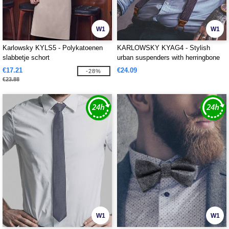
W1
W1
Karlowsky KYLS5 - Polykatoenen
KARLOWSKY KYAG4 - Stylish
slabbetje schort
urban suspenders with herringbone
pattern
€17.21
€24.09
-28%
€23.88
W1
W1