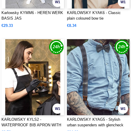
W1
W1
Karlowsky KYMM6 - HEREN WERK
KARLOWSKY KYAK6 - Classic
BASIS JAS
plain coloured bow tie
€29.33
€8.34
W1
W1
KARLOWSKY KYLS2 -
KARLOWSKY KYAG5 - Stylish
WATERPROOF BIB APRON WITH
urban suspenders with glencheck
BUCKLE
pattern