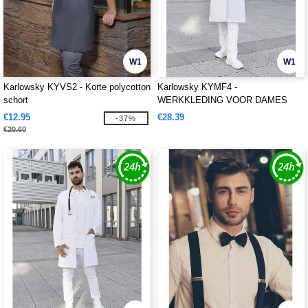
W1
W1
Karlowsky KYVS2 - Korte polycotton
Karlowsky KYMF4 -
schort
WERKKLEDING VOOR DAMES
BASIC COAT
€12.95
€28.39
-37%
€20.60