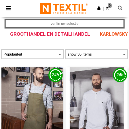
×
Ntextil-app
0
Download app
|
Betere prijzen in de app!
verfijn uw selectie
GROOTHANDEL EN DETAILHANDEL
KARLOWSKY 