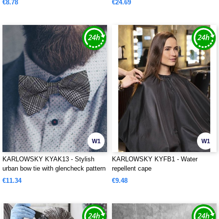
€8.78
€24.69
W1
W1
KARLOWSKY KYAK13 - Stylish
KARLOWSKY KYFB1 - Water
urban bow tie with glencheck pattern
repellent cape
€11.34
€9.48