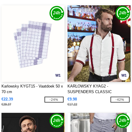
W1
W1
Karlowsky KYGT15 - Vaatdoek 50 x
KARLOWSKY KYAG2 -
70 cm
SUSPENDERS CLASSIC
€22.39
€9.98
-24%
-42%
€29.37
€17.22