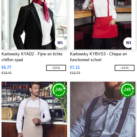
W1
W1
Karlowsky KYAD2 - Fijne en lichte
Karlowsky KYBVS3 - Chique en
chiffon sjaal
functioneel schort
€6.77
€7.11
-50%
-44%
€13.41
€12.73