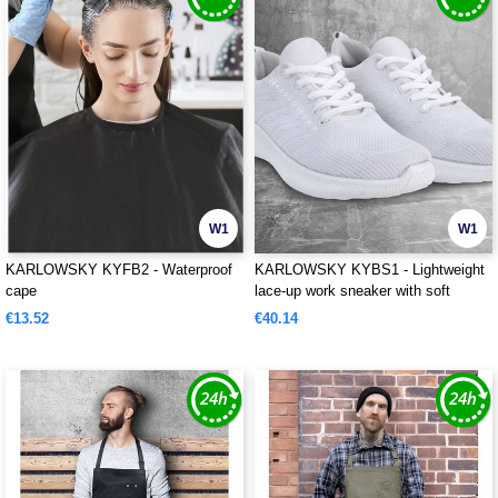
W1
W1
KARLOWSKY KYFB2 - Waterproof
KARLOWSKY KYBS1 - Lightweight
cape
lace-up work sneaker with soft
outsole for ladies and men
€13.52
€40.14