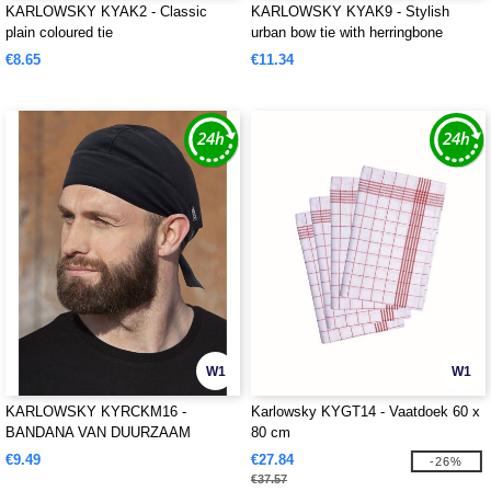
KARLOWSKY KYAK2 - Classic
KARLOWSKY KYAK9 - Stylish
plain coloured tie
urban bow tie with herringbone
pattern
€8.65
€11.34
W1
W1
KARLOWSKY KYRCKM16 -
Karlowsky KYGT14 - Vaatdoek 60 x
BANDANA VAN DUURZAAM
80 cm
MATERIAAL
€9.49
€27.84
-26%
€37.57