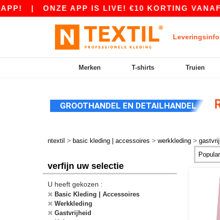
PP!
|
ONZE APP IS LIVE! €10 KORTING VANAF 
Leveringsinfo
Merken
T-shirts
Truien
R
GROOTHANDEL EN DETAILHANDEL
>
>
>
ntextil
basic kleding | accessoires
werkkleding
gastvri
verfijn uw selectie
U heeft gekozen :
Basic Kleding | Accessoires
Werkkleding
Gastvrijheid