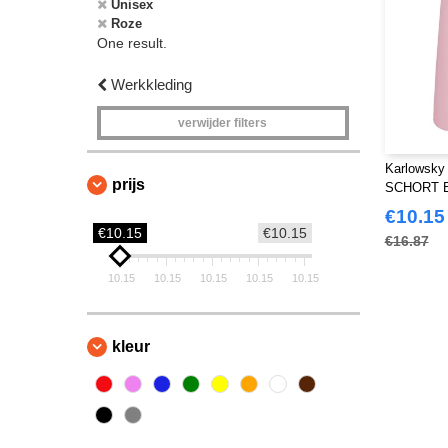
Unisex
Roze
One result.
Werkkleding
verwijder filters
Karlowsk
prijs
SCHORT 
€10.15
€10.15
€10.15
€16.87
10.15
10.15
10.15
10.15
10.15
kleur