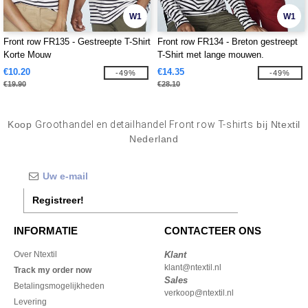
W1
W1
Front row FR135 - Gestreepte T-Shirt
Front row FR134 - Breton gestreept
Korte Mouw
T-Shirt met lange mouwen.
€10.20
€14.35
-49%
-49%
€19.90
€28.10
Koop
Groothandel en detailhandel Front row T-shirts
bij Ntextil
Nederland
Registreer!
INFORMATIE
CONTACTEER ONS
Over Ntextil
Klant
klant@ntextil.nl
Track my order now
Sales
Betalingsmogelijkheden
verkoop@ntextil.nl
Levering