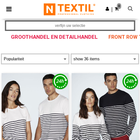
×
Ntextil-app
0
Download app
|
Betere prijzen in de app!
verfijn uw selectie
GROOTHANDEL EN DETAILHANDEL
FRONT ROW 