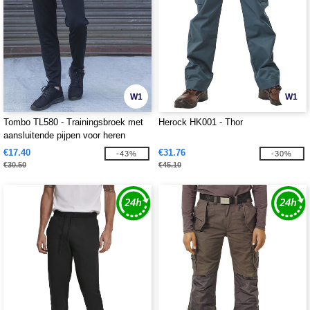
W1
W1
Tombo TL580 - Trainingsbroek met
Herock HK001 - Thor
aansluitende pijpen voor heren
€17.40
€31.76
-43%
-30%
€30.50
€45.10