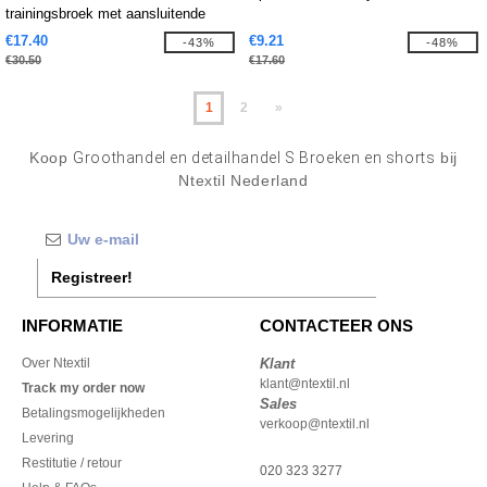
trainingsbroek met aansluitende
pijpen
€17.40
€9.21
-43%
-48%
€30.50
€17.60
1
2
»
Koop
Groothandel en detailhandel S Broeken en shorts
bij
Ntextil Nederland
Registreer!
INFORMATIE
CONTACTEER ONS
Over Ntextil
Klant
klant@ntextil.nl
Track my order now
Sales
Betalingsmogelijkheden
verkoop@ntextil.nl
Levering
Restitutie / retour
020 323 3277