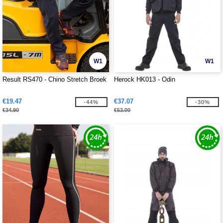
W1
W1
Result RS470 - Chino Stretch Broek
Herock HK013 - Odin
€19.47
€37.07
-44%
-30%
€34.90
€53.00