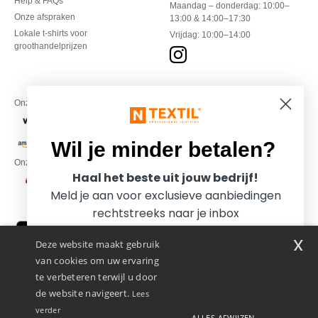
Help & FAQs
Maandag – donderdag: 10:00–
Onze afspraken
13:00 & 14:00–17:30
Lokale t-shirts voor
Vrijdag: 10:00–14:00
groothandelprijzen
Onze financiële partners
Wil je minder betalen?
Onze transporteurs
Haal het beste uit jouw bedrijf!
Meld je aan voor exclusieve aanbiedingen
rechtstreeks naar je inbox
x
Deze website maakt gebruik
van cookies om uw ervaring
te verbeteren terwijl u door
de website navigeert.
Lees
verder
ALLES AFWIJZEN
Promotional Products Almere (P.P.A.) B.V.