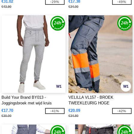
€31.02
€17.38
-29%
-49%
€43.90
€34.00
W1
W1
Build Your Brand BY013 -
VELILLA VL157 - BROEK
Joggingsbroek met wijd kruis
TWEEKLEURIG HOGE
ZICHTBAARHEID
€17.70
€20.09
-41%
-42%
€30.00
€34.80