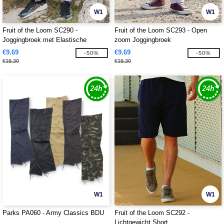
W1
W1
Fruit of the Loom SC290 -
Fruit of the Loom SC293 - Open
Joggingbroek met Elastische
zoom Joggingbroek
Boorden
€9.69
€9.69
-50%
-50%
€19.30
€19.30
W1
W1
Parks PA060 - Army Classics BDU
Fruit of the Loom SC292 -
Lichtgewicht Short