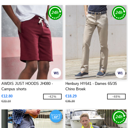
W1
W1
AWDIS JUST HOODS JH080 -
Henbury HY641 - Dames 65/35
Campus shorts
Chino Broek
€12.80
€18.29
-42%
-48%
€22.10
€35.30