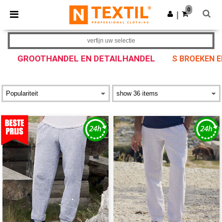
×
Ntextil-app
0
Download app
|
Betere prijzen in de app!
verfijn uw selectie
GROOTHANDEL EN DETAILHANDEL
S BROEKEN 