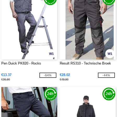
W1
W1
Pen Duick PK820 - Rocks
Result RS310 - Technische Broek
€13.37
€28.02
-64%
-44%
€36.90
€49.90