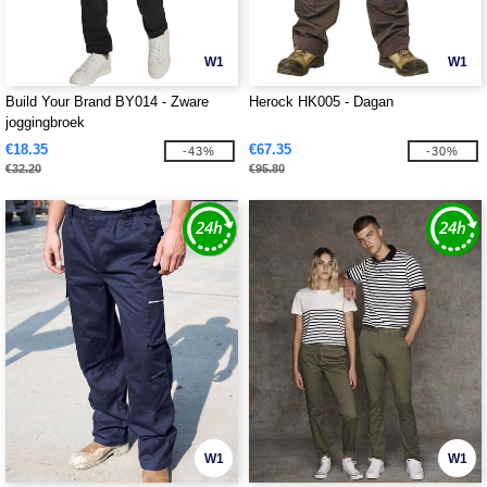
W1
W1
Build Your Brand BY014 - Zware
Herock HK005 - Dagan
joggingbroek
€18.35
€67.35
-43%
-30%
€32.20
€95.80
W1
W1