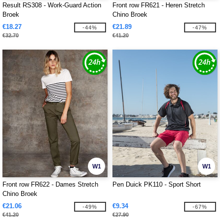
Result RS308 - Work-Guard Action
Front row FR621 - Heren Stretch
Broek
Chino Broek
€18.27
€21.89
-44%
-47%
€32.70
€41.20
W1
W1
Front row FR622 - Dames Stretch
Pen Duick PK110 - Sport Short
Chino Broek
€21.06
€9.34
-49%
-67%
€41.20
€27.90