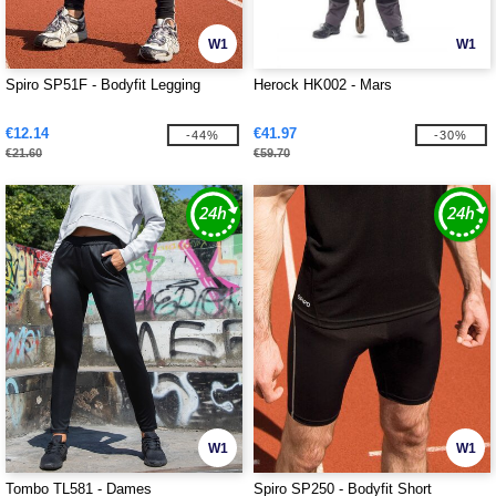
W1
W1
Spiro SP51F - Bodyfit Legging
Herock HK002 - Mars
€12.14
€41.97
-44%
-30%
€21.60
€59.70
W1
W1
Tombo TL581 - Dames
Spiro SP250 - Bodyfit Short