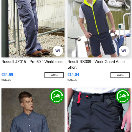
W1
W1
Russell JZ015 - Pro 60 ° Werkbroek
Result RS309 - Work-Guard Actie
Short
€34.99
€14.04
-48%
-44%
€66.70
€25.00