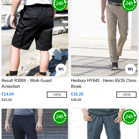
W1
W1
Result R309X - Work-Guard
Henbury HY640 - Heren 65/35 Chino
Actieshort
Broek
€14.04
€18.29
-48%
-48%
€27.10
€35.30