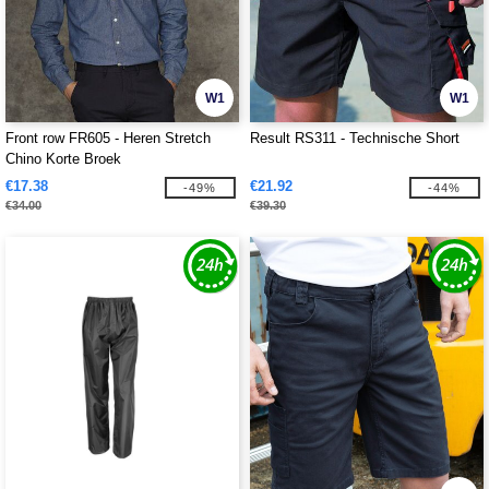
W1
W1
Front row FR605 - Heren Stretch
Result RS311 - Technische Short
Chino Korte Broek
€17.38
€21.92
-49%
-44%
€34.00
€39.30