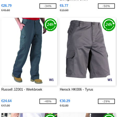
€26.79
€6.77
-34%
-50%
€40.60
€13.50
W1
W1
Russell JZ001 - Werkbroek
Herock HK006 - Tyrus
€24.64
€30.29
-48%
-29%
€47.00
€42.80