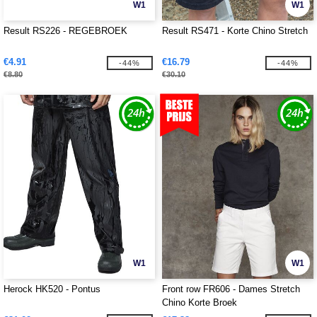
W1
W1
Result RS226 - REGEBROEK
Result RS471 - Korte Chino Stretch
€4.91
€16.79
-44%
-44%
€8.80
€30.10
W1
W1
Herock HK520 - Pontus
Front row FR606 - Dames Stretch
Chino Korte Broek