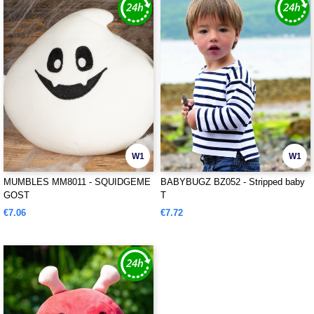
W1
W1
MUMBLES MM8011 - SQUIDGEME
BABYBUGZ BZ052 - Stripped baby
GOST
T
€7.06
€7.72