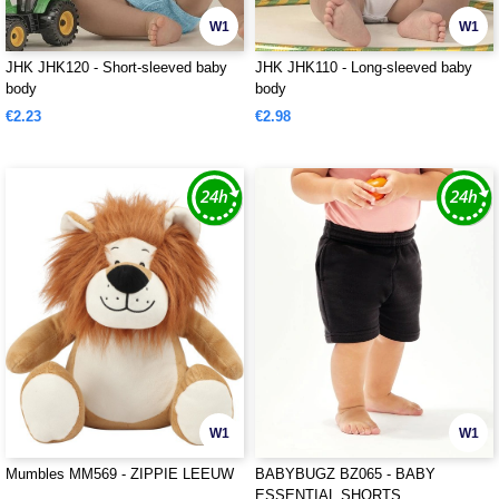
W1
W1
JHK JHK120 - Short-sleeved baby
JHK JHK110 - Long-sleeved baby
body
body
€2.23
€2.98
W1
W1
Mumbles MM569 - ZIPPIE LEEUW
BABYBUGZ BZ065 - BABY
ESSENTIAL SHORTS