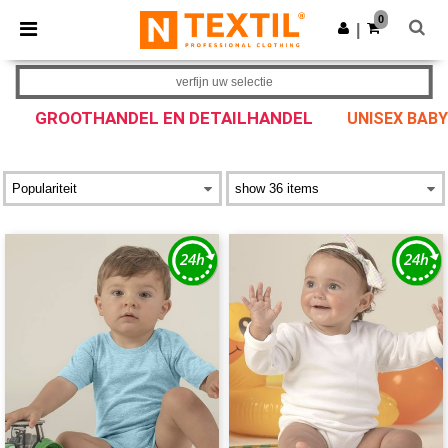
×
Ntextil-app
0
Download app
|
Betere prijzen in de app!
verfijn uw selectie
GROOTHANDEL EN DETAILHANDEL
UNISEX BAB