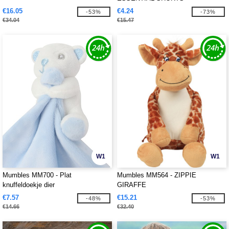
€16.05
€4.24
-53%
-73%
€34.04
€15.47
W1
W1
Mumbles MM700 - Plat
Mumbles MM564 - ZIPPIE
knuffeldoekje dier
GIRAFFE
€7.57
€15.21
-48%
-53%
€14.66
€32.40