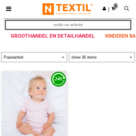
×
Ntextil-app
0
Download app
|
Betere prijzen in de app!
verfijn uw selectie
GROOTHANDEL EN DETAILHANDEL
KINDEREN B