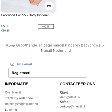
W1
Larkwood LW055 - Body kinderen
€5.90
-42%
€10.20
Koop
Groothandel en detailhandel Kinderen Babygrows
bij
Ntextil Nederland
Registreer!
INFORMATIE
CONTACTEER ONS
Over Ntextil
Klant
klant@ntextil.nl
Track my order now
Sales
Betalingsmogelijkheden
verkoop@ntextil.nl
Levering